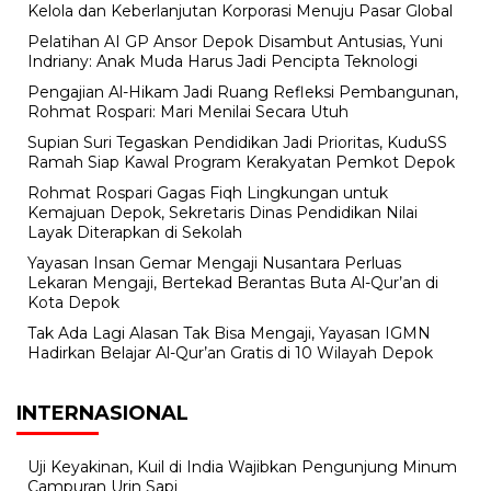
Kelola dan Keberlanjutan Korporasi Menuju Pasar Global
Pelatihan AI GP Ansor Depok Disambut Antusias, Yuni
Indriany: Anak Muda Harus Jadi Pencipta Teknologi
Pengajian Al-Hikam Jadi Ruang Refleksi Pembangunan,
Rohmat Rospari: Mari Menilai Secara Utuh
Supian Suri Tegaskan Pendidikan Jadi Prioritas, KuduSS
Ramah Siap Kawal Program Kerakyatan Pemkot Depok
Rohmat Rospari Gagas Fiqh Lingkungan untuk
Kemajuan Depok, Sekretaris Dinas Pendidikan Nilai
Layak Diterapkan di Sekolah
Yayasan Insan Gemar Mengaji Nusantara Perluas
Lekaran Mengaji, Bertekad Berantas Buta Al-Qur’an di
Kota Depok
Tak Ada Lagi Alasan Tak Bisa Mengaji, Yayasan IGMN
Hadirkan Belajar Al-Qur’an Gratis di 10 Wilayah Depok
INTERNASIONAL
Uji Keyakinan, Kuil di India Wajibkan Pengunjung Minum
Campuran Urin Sapi