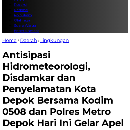
Redaksi
Nasional
Polhukam
Olahraga
Suara Warga
Entertainment
Home
Daerah
Lingkungan
/
/
Antisipasi
Hidrometeorologi,
Disdamkar dan
Penyelamatan Kota
Depok Bersama Kodim
0508 dan Polres Metro
Depok Hari Ini Gelar Apel