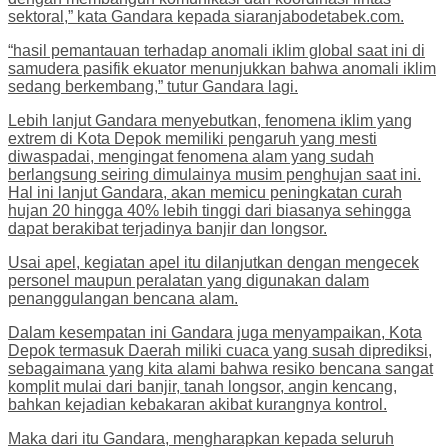
sektoral,” kata Gandara kepada siaranjabodetabek.com.
“hasil pemantauan terhadap anomali iklim global saat ini di
samudera pasifik ekuator menunjukkan bahwa anomali iklim
sedang berkembang,” tutur Gandara lagi.
Lebih lanjut Gandara menyebutkan, fenomena iklim yang
extrem di Kota Depok memiliki pengaruh yang mesti
diwaspadai, mengingat fenomena alam yang sudah
berlangsung seiring dimulainya musim penghujan saat ini.
Hal ini lanjut Gandara, akan memicu peningkatan curah
hujan 20 hingga 40% lebih tinggi dari biasanya sehingga
dapat berakibat terjadinya banjir dan longsor.
Usai apel, kegiatan apel itu dilanjutkan dengan mengecek
personel maupun peralatan yang digunakan dalam
penanggulangan bencana alam.
Dalam kesempatan ini Gandara juga menyampaikan, Kota
Depok termasuk Daerah miliki cuaca yang susah diprediksi,
sebagaimana yang kita alami bahwa resiko bencana sangat
komplit mulai dari banjir, tanah longsor, angin kencang,
bahkan kejadian kebakaran akibat kurangnya kontrol.
Maka dari itu Gandara, mengharapkan kepada seluruh