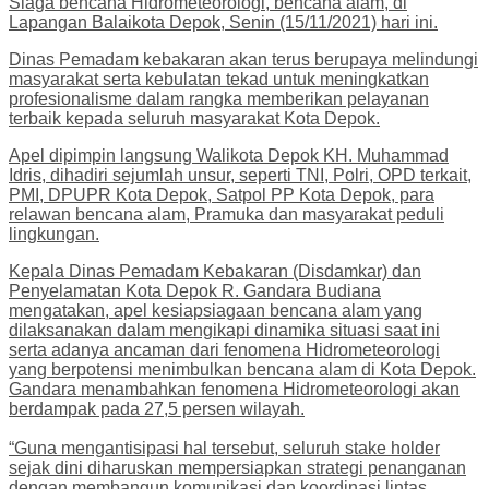
Siaga bencana Hidrometeorologi, bencana alam, di
Lapangan Balaikota Depok, Senin (15/11/2021) hari ini.
Dinas Pemadam kebakaran akan terus berupaya melindungi
masyarakat serta kebulatan tekad untuk meningkatkan
profesionalisme dalam rangka memberikan pelayanan
terbaik kepada seluruh masyarakat Kota Depok.
Apel dipimpin langsung Walikota Depok KH. Muhammad
Idris, dihadiri sejumlah unsur, seperti TNI, Polri, OPD terkait,
PMI, DPUPR Kota Depok, Satpol PP Kota Depok, para
relawan bencana alam, Pramuka dan masyarakat peduli
lingkungan.
Kepala Dinas Pemadam Kebakaran (Disdamkar) dan
Penyelamatan Kota Depok R. Gandara Budiana
mengatakan, apel kesiapsiagaan bencana alam yang
dilaksanakan dalam mengikapi dinamika situasi saat ini
serta adanya ancaman dari fenomena Hidrometeorologi
yang berpotensi menimbulkan bencana alam di Kota Depok.
Gandara menambahkan fenomena Hidrometeorologi akan
berdampak pada 27,5 persen wilayah.
“Guna mengantisipasi hal tersebut, seluruh stake holder
sejak dini diharuskan mempersiapkan strategi penanganan
dengan membangun komunikasi dan koordinasi lintas