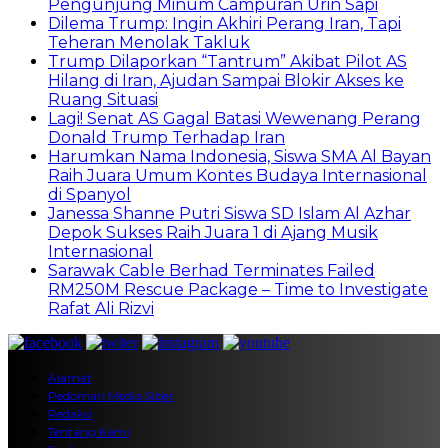
Pengunjung Minum Campuran Urin Sapi
Dilema Trump: Ingin Akhiri Perang Iran, Tapi
Teheran Menolak Takluk
Trump Dilaporkan “Tantrum” Akibat Pilot AS
Hilang di Iran, Ajudan Sampai Blokir Akses ke
Ruang Situasi
Lagi! Senat AS Gagal Batasi Wewenang Perang
Donald Trump Terhadap Iran
Harumkan Nama Indonesia, Siswa SMA Al Bayan
Raih Juara Umum Kontes Budaya Internasional
di Spanyol
Janessa Shanne Putri Siswa SD Islam Al Azhar
Depok Sukses Raih Juara 1 di Ajang Musik
Internasional
Sarawak Cable Berhad Terminates Failed
RM250M Rescue Package – Time to Investigate
Rafat Ali Rizvi
Alamat
Pedoman Media Siber
Redaksi
Tentang Kami