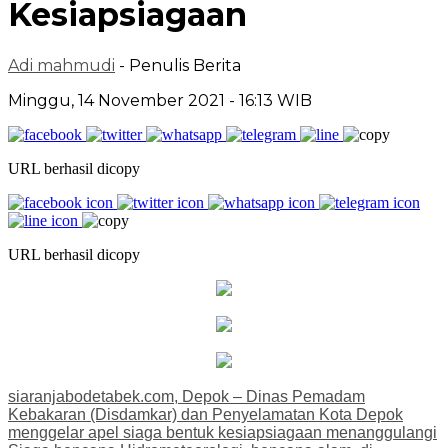
Kesiapsiagaan
Adi mahmudi
- Penulis Berita
Minggu, 14 November 2021 - 16:13 WIB
URL berhasil dicopy
URL berhasil dicopy
siaranjabodetabek.com, Depok – Dinas Pemadam
Kebakaran (Disdamkar) dan Penyelamatan Kota Depok
menggelar apel siaga bentuk kesiapsiagaan menanggulangi