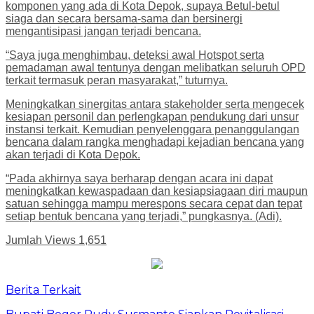
komponen yang ada di Kota Depok, supaya Betul-betul
siaga dan secara bersama-sama dan bersinergi
mengantisipasi jangan terjadi bencana.
“Saya juga menghimbau, deteksi awal Hotspot serta
pemadaman awal tentunya dengan melibatkan seluruh OPD
terkait termasuk peran masyarakat,” tuturnya.
Meningkatkan sinergitas antara stakeholder serta mengecek
kesiapan personil dan perlengkapan pendukung dari unsur
instansi terkait. Kemudian penyelenggara penanggulangan
bencana dalam rangka menghadapi kejadian bencana yang
akan terjadi di Kota Depok.
“Pada akhirnya saya berharap dengan acara ini dapat
meningkatkan kewaspadaan dan kesiapsiagaan diri maupun
satuan sehingga mampu merespons secara cepat dan tepat
setiap bentuk bencana yang terjadi,” pungkasnya. (Adi).
Jumlah Views
1,651
Berita Terkait