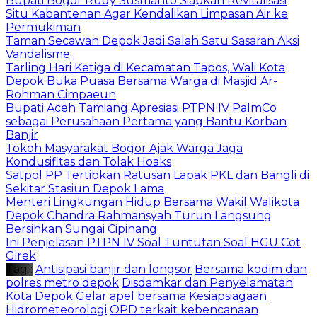
Bupati Bogor Rudy Susmanto Siapkan Revitalisasi
Situ Kabantenan Agar Kendalikan Limpasan Air ke
Permukiman
Taman Secawan Depok Jadi Salah Satu Sasaran Aksi
Vandalisme
Tarling Hari Ketiga di Kecamatan Tapos, Wali Kota
Depok Buka Puasa Bersama Warga di Masjid Ar-
Rohman Cimpaeun
Bupati Aceh Tamiang Apresiasi PTPN IV PalmCo
sebagai Perusahaan Pertama yang Bantu Korban
Banjir
Tokoh Masyarakat Bogor Ajak Warga Jaga
Kondusifitas dan Tolak Hoaks
Satpol PP Tertibkan Ratusan Lapak PKL dan Bangli di
Sekitar Stasiun Depok Lama
Menteri Lingkungan Hidup Bersama Wakil Walikota
Depok Chandra Rahmansyah Turun Langsung
Bersihkan Sungai Cipinang
Ini Penjelasan PTPN IV Soal Tuntutan Soal HGU Cot
Girek
Tag :
Antisipasi banjir dan longsor
Bersama kodim dan
polres metro depok
Disdamkar dan Penyelamatan
Kota Depok
Gelar apel bersama
Kesiapsiagaan
Hidrometeorologi
OPD terkait kebencanaan