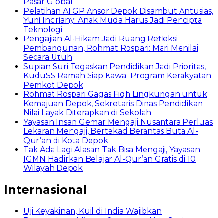
Pasar Global
Pelatihan AI GP Ansor Depok Disambut Antusias,
Yuni Indriany: Anak Muda Harus Jadi Pencipta
Teknologi
Pengajian Al-Hikam Jadi Ruang Refleksi
Pembangunan, Rohmat Rospari: Mari Menilai
Secara Utuh
Supian Suri Tegaskan Pendidikan Jadi Prioritas,
KuduSS Ramah Siap Kawal Program Kerakyatan
Pemkot Depok
Rohmat Rospari Gagas Fiqh Lingkungan untuk
Kemajuan Depok, Sekretaris Dinas Pendidikan
Nilai Layak Diterapkan di Sekolah
Yayasan Insan Gemar Mengaji Nusantara Perluas
Lekaran Mengaji, Bertekad Berantas Buta Al-
Qur’an di Kota Depok
Tak Ada Lagi Alasan Tak Bisa Mengaji, Yayasan
IGMN Hadirkan Belajar Al-Qur’an Gratis di 10
Wilayah Depok
Internasional
Uji Keyakinan, Kuil di India Wajibkan