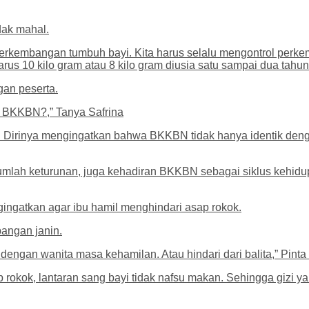
dak mahal.
erkembangan tumbuh bayi. Kita harus selalu mengontrol perke
arus 10 kilo gram atau 8 kilo gram diusia satu sampai dua tahun”
gan peserta.
ek BKKBN?,” Tanya Safrina
 Dirinya mengingatkan bahwa BKKBN tidak hanya identik den
 jumlah keturunan, juga kehadiran BKKBN sebagai siklus keh
ngatkan agar ibu hamil menghindari asap rokok.
angan janin.
ngan wanita masa kehamilan. Atau hindari dari balita,” Pinta 
 rokok, lantaran sang bayi tidak nafsu makan. Sehingga gizi y