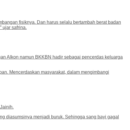
mbangan fisiknya. Dan harus selalu bertambah berat badan
 ujar safrina.
gan Alkon namun BKKBN hadir sebagai pencerdas keluarga
idupan. Mencerdaskan masyarakat, dalam mengimbangi
Jainih.
ang diasumsinya menjadi buruk. Sehingga sang bayi gagal