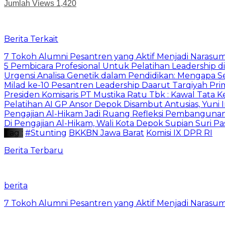
Jumlah Views
1,420
Berita Terkait
7 Tokoh Alumni Pesantren yang Aktif Menjadi Narasum
5 Pembicara Profesional Untuk Pelatihan Leadership di
Urgensi Analisa Genetik dalam Pendidikan: Mengapa 
Milad ke-10 Pesantren Leadership Daarut Tarqiyah Pri
Presiden Komisaris PT Mustika Ratu Tbk : Kawal Tata 
Pelatihan AI GP Ansor Depok Disambut Antusias, Yuni 
Pengajian Al-Hikam Jadi Ruang Refleksi Pembangunan,
Di Pengajian Al-Hikam, Wali Kota Depok Supian Suri P
Tag :
#Stunting
BKKBN Jawa Barat
Komisi IX DPR RI
Berita Terbaru
berita
7 Tokoh Alumni Pesantren yang Aktif Menjadi Narasum