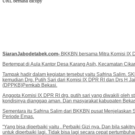
URL berhasil dicopy
SiaranJabodetabek.com-
BKKBN bersama Mitra Komisi IX D
Bertempat di Aula Kantor Desa Karang Asih, Kecamatan Cikar
Tampak hadir dalam kegiatan tersebut yaitu Safrina Salim. 
kemudian Drg. Putih Sari dari Komisi IX DPR RI dan Drs H 
(DPPKB)Pemkab Bekasi.
Anggota Komisi IX DPR RI drg. putih sari yang diwakili ol
kondisinya dianggap aman. Dan masyarakat kabupaten Bekasi d
Sementara itu Safrina Salim dari BKKBN pusat Menjelaskan So
Periode Emas.
“Yang bisa diperbaiki yaitu . Perbaiki Gizi nya. Dan bila sakitn
untuk diperbaiki lagi. Tidak bisa lagi secara cepat pertumbu