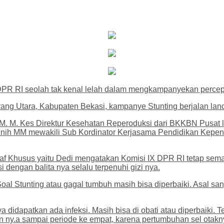
PR RI seolah tak kenal lelah dalam mengkampanyekan percepa
ang Utara, Kabupaten Bekasi, kampanye Stunting berjalan lanc
SKM. M. Kes Direktur Kesehatan Reperoduksi dari BKKBN Pusat 
Jainih MM mewakili Sub Kordinator Kerjasama Pendidikan Kep
eh staf Khusus yaitu Dedi mengatakan Komisi IX DPR RI tetap
engan balita nya selalu terpenuhi gizi nya.
al Stunting atau gagal tumbuh masih bisa diperbaiki. Asal san
ya didapatkan ada infeksi. Masih bisa di obati atau diperbaiki. T
han ny.a sampai periode ke empat, karena pertumbuhan sel otak