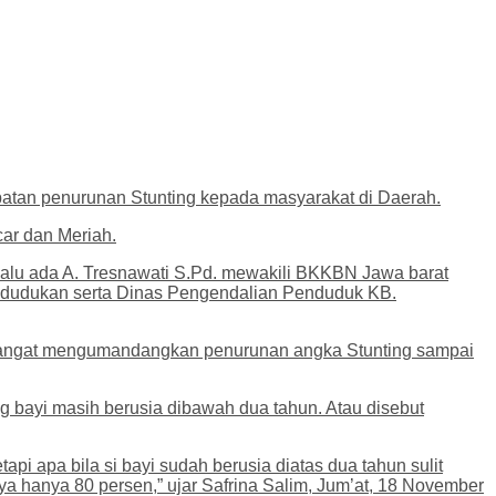
tan penurunan Stunting kepada masyarakat di Daerah.
ar dan Meriah.
lalu ada A. Tresnawati S.Pd. mewakili BKKBN Jawa barat
endudukan serta Dinas Pengendalian Penduduk KB.
 semangat mengumandangkan penurunan angka Stunting sampai
g bayi masih berusia dibawah dua tahun. Atau disebut
etapi apa bila si bayi sudah berusia diatas dua tahun sulit
nya hanya 80 persen,” ujar Safrina Salim, Jum’at, 18 November