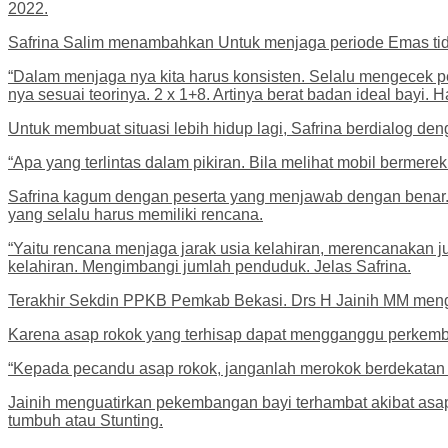
2022.
Safrina Salim menambahkan Untuk menjaga periode Emas ti
“Dalam menjaga nya kita harus konsisten. Selalu mengecek p
nya sesuai teorinya. 2 x 1+8. Artinya berat badan ideal bayi. H
Untuk membuat situasi lebih hidup lagi, Safrina berdialog den
“Apa yang terlintas dalam pikiran. Bila melihat mobil bermer
Safrina kagum dengan peserta yang menjawab dengan benar.
yang selalu harus memiliki rencana.
“Yaitu rencana menjaga jarak usia kelahiran, merencanakan
kelahiran. Mengimbangi jumlah penduduk. Jelas Safrina.
Terakhir Sekdin PPKB Pemkab Bekasi. Drs H Jainih MM mengi
Karena asap rokok yang terhisap dapat mengganggu perkemb
“Kepada pecandu asap rokok, janganlah merokok berdekatan de
Jainih menguatirkan pekembangan bayi terhambat akibat asap
tumbuh atau Stunting.