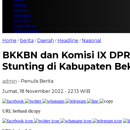
Redaksi
Nasional
Polhukam
Olahraga
Suara Warga
Entertainment
Home
berita
Daerah
Headline
Nasional
/
/
/
/
BKKBN dan Komisi IX DPR
Stunting di Kabupaten Be
admin
- Penulis Berita
Jumat, 18 November 2022 - 22:13 WIB
URL berhasil dicopy