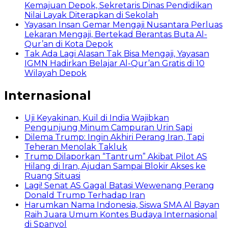
Kemajuan Depok, Sekretaris Dinas Pendidikan
Nilai Layak Diterapkan di Sekolah
Yayasan Insan Gemar Mengaji Nusantara Perluas
Lekaran Mengaji, Bertekad Berantas Buta Al-
Qur’an di Kota Depok
Tak Ada Lagi Alasan Tak Bisa Mengaji, Yayasan
IGMN Hadirkan Belajar Al-Qur’an Gratis di 10
Wilayah Depok
Internasional
Uji Keyakinan, Kuil di India Wajibkan
Pengunjung Minum Campuran Urin Sapi
Dilema Trump: Ingin Akhiri Perang Iran, Tapi
Teheran Menolak Takluk
Trump Dilaporkan “Tantrum” Akibat Pilot AS
Hilang di Iran, Ajudan Sampai Blokir Akses ke
Ruang Situasi
Lagi! Senat AS Gagal Batasi Wewenang Perang
Donald Trump Terhadap Iran
Harumkan Nama Indonesia, Siswa SMA Al Bayan
Raih Juara Umum Kontes Budaya Internasional
di Spanyol