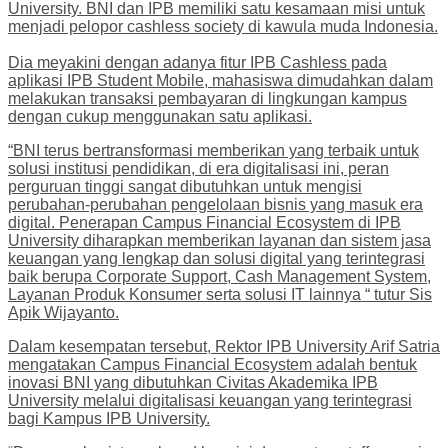
University. BNI dan IPB memiliki satu kesamaan misi untuk
menjadi pelopor cashless society di kawula muda Indonesia.
Dia meyakini dengan adanya fitur IPB Cashless pada
aplikasi IPB Student Mobile, mahasiswa dimudahkan dalam
melakukan transaksi pembayaran di lingkungan kampus
dengan cukup menggunakan satu aplikasi.
“BNI terus bertransformasi memberikan yang terbaik untuk
solusi institusi pendidikan, di era digitalisasi ini, peran
perguruan tinggi sangat dibutuhkan untuk mengisi
perubahan-perubahan pengelolaan bisnis yang masuk era
digital. Penerapan Campus Financial Ecosystem di IPB
University diharapkan memberikan layanan dan sistem jasa
keuangan yang lengkap dan solusi digital yang terintegrasi
baik berupa Corporate Support, Cash Management System,
Layanan Produk Konsumer serta solusi IT lainnya “ tutur Sis
Apik Wijayanto.
Dalam kesempatan tersebut, Rektor IPB University Arif Satria
mengatakan Campus Financial Ecosystem adalah bentuk
inovasi BNI yang dibutuhkan Civitas Akademika IPB
University melalui digitalisasi keuangan yang terintegrasi
bagi Kampus IPB University.