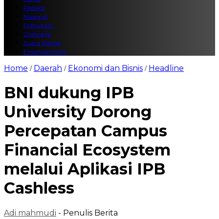
Redaksi
Nasional
Polhukam
Olahraga
Suara Warga
Entertainment
Home
Daerah
Ekonomi dan Bisnis
Headline
/
/
/
BNI dukung IPB
University Dorong
Percepatan Campus
Financial Ecosystem
melalui Aplikasi IPB
Cashless
Adi mahmudi
- Penulis Berita