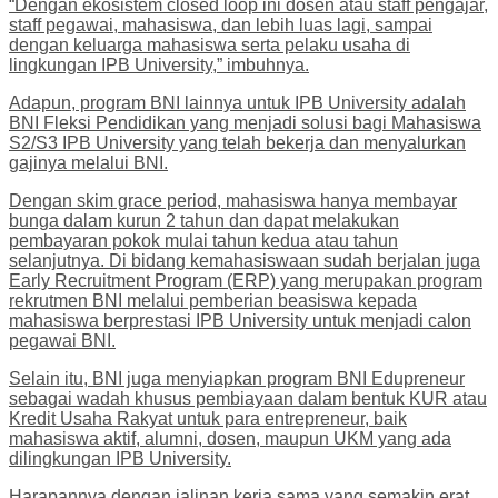
“Dengan ekosistem closed loop ini dosen atau staff pengajar,
staff pegawai, mahasiswa, dan lebih luas lagi, sampai
dengan keluarga mahasiswa serta pelaku usaha di
lingkungan IPB University,” imbuhnya.
Adapun, program BNI lainnya untuk IPB University adalah
BNI Fleksi Pendidikan yang menjadi solusi bagi Mahasiswa
S2/S3 IPB University yang telah bekerja dan menyalurkan
gajinya melalui BNI.
Dengan skim grace period, mahasiswa hanya membayar
bunga dalam kurun 2 tahun dan dapat melakukan
pembayaran pokok mulai tahun kedua atau tahun
selanjutnya. Di bidang kemahasiswaan sudah berjalan juga
Early Recruitment Program (ERP) yang merupakan program
rekrutmen BNI melalui pemberian beasiswa kepada
mahasiswa berprestasi IPB University untuk menjadi calon
pegawai BNI.
Selain itu, BNI juga menyiapkan program BNI Edupreneur
sebagai wadah khusus pembiayaan dalam bentuk KUR atau
Kredit Usaha Rakyat untuk para entrepreneur, baik
mahasiswa aktif, alumni, dosen, maupun UKM yang ada
dilingkungan IPB University.
Harapannya dengan jalinan kerja sama yang semakin erat