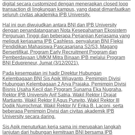
digital secara customized dengan menerapkan closed loop
transaction di lingkungan kampus, yang dapat dimanfaatkan
seluruh civitas akademika IPB University.
Hal ini pun diwujudkan antara BNI dan IPB University
dengan penandatanganan Nota Kesepahaman Ekosistem
Perguruan Tinggi dan beberapa Perjanjian Kerjasama yang
meliputi kerjasama IPB Cashless, penyaluran BNI Fleksi
Pendidikan Mahasiswa Pascasarjana S2/S3, Magang
Bersertifikat, Program Early Recruitment Program dan
Pemberdayaan UMKM Mitra Binaan IPB melalui Program
BNI Edupreneur, Jumat (3/12/2021).
Pada kesempatan ini hadir Direktur Hubungan
Kelembagaan BNI Sis Apik Wijayanto, Pemimpin Divisi
Hubungan Kelembagaan 2 Arya Prajaka, Pemimpin Divisi
Bisnis Usaha Kecil dan Program Sunarna Eka Nugraha,
Rektor IPB University Arif Satria, Wakil Rektor I Drajat
Martianto, Wakil Rektor II Agus Purwito, Wakil Rektor III
Dodik Nurrochmat, Wakil Rektor IV Erika B. Laconi, serta
beberapa Pemimpin Divisi dan civitas akademik IPB
University secara daring.
Sis Apik menuturkan kerja sama ini merupakan langkah
lanjutan dari hubungan kemitraan BNI bersama IPB