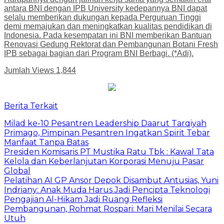
antara BNI dengan IPB University kedepannya BNI dapat
selalu memberikan dukungan kepada Perguruan Tinggi
demi memajukan dan meningkatkan kualitas pendidikan di
Indonesia. Pada kesempatan ini BNI memberikan Bantuan
Renovasi Gedung Rektorat dan Pembangunan Botani Fresh
IPB sebagai bagian dari Program BNI Berbagi. (*Adi).
Jumlah Views
1,844
Berita Terkait
Milad ke-10 Pesantren Leadership Daarut Tarqiyah
Primago, Pimpinan Pesantren Ingatkan Spirit Tebar
Manfaat Tanpa Batas
Presiden Komisaris PT Mustika Ratu Tbk : Kawal Tata
Kelola dan Keberlanjutan Korporasi Menuju Pasar
Global
Pelatihan AI GP Ansor Depok Disambut Antusias, Yuni
Indriany: Anak Muda Harus Jadi Pencipta Teknologi
Pengajian Al-Hikam Jadi Ruang Refleksi
Pembangunan, Rohmat Rospari: Mari Menilai Secara
Utuh