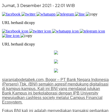
Jumat, 3 Desember 2021 - 22:01 WIB
URL berhasil dicopy
URL berhasil dicopy
siaranjabodetabek.com, Bogor – PT Bank Negara Indonesia
(Persero) Tbk. (BNI) semakin agresif mendukung digitalisasi
di kampus-kampus. Kali ini BNI yang mendapat julukan
Bank Kampus ini berkolaborasi dengan IPB University
mewujudkan cashless society melalui Campus Financial
Ecosystem.
Fokus BNI kali ini adalah menyediakan transaksi perbankan