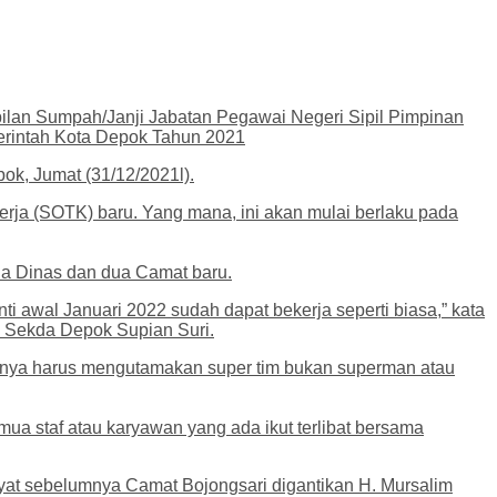
lan Sumpah/Janji Jabatan Pegawai Negeri Sipil Pimpinan
erintah Kota Depok Tahun 2021
pok, Jumat (31/12/2021l).
erja (SOTK) baru. Yang mana, ini akan mulai berlaku pada
ala Dinas dan dua Camat baru.
i awal Januari 2022 sudah dapat bekerja seperti biasa,” kata
 Sekda Depok Supian Suri.
tunya harus mengutamakan super tim bukan superman atau
mua staf atau karyawan yang ada ikut terlibat bersama
yat sebelumnya Camat Bojongsari digantikan H. Mursalim