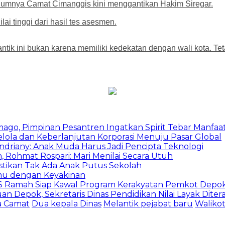
mnya Camat Cimanggis kini menggantikan Hakim Siregar.
lai tinggi dari hasil tes asesmen.
antik ini bukan karena memiliki kedekatan dengan wali kota. T
mago, Pimpinan Pesantren Ingatkan Spirit Tebar Manfaa
Kelola dan Keberlanjutan Korporasi Menuju Pasar Global
Indriany: Anak Muda Harus Jadi Pencipta Teknologi
 Rohmat Rospari: Mari Menilai Secara Utuh
astikan Tak Ada Anak Putus Sekolah
emu dengan Keyakinan
duSS Ramah Siap Kawal Program Kerakyatan Pemkot Depo
 Depok, Sekretaris Dinas Pendidikan Nilai Layak Diter
 Camat
Dua kepala Dinas
Melantik pejabat baru
Waliko