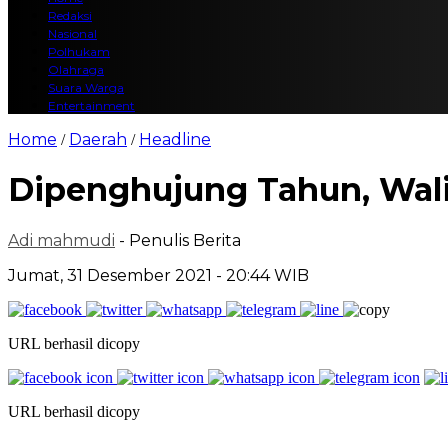
Redaksi
Nasional
Polhukam
Olahraga
Suara Warga
Entertainment
Home
Daerah
Headline
/
/
Dipenghujung Tahun, Wali
Adi mahmudi
- Penulis Berita
Jumat, 31 Desember 2021 - 20:44 WIB
URL berhasil dicopy
URL berhasil dicopy