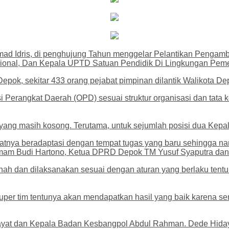
d Idris, di penghujung Tahun menggelar Pelantikan Pengambi
gsional, Dan Kepala UPTD Satuan Pendidik Di Lingkungan Pem
epok, sekitar 433 orang pejabat pimpinan dilantik Walikota De
Perangkat Daerah (OPD) sesuai struktur organisasi dan tata k
an yang masih kosong. Terutama, untuk sejumlah posisi dua Kep
atnya beradaptasi dengan tempat tugas yang baru sehingga nant
Imam Budi Hartono, Ketua DPRD Depok TM Yusuf Syaputra dan
nah dan dilaksanakan sesuai dengan aturan yang berlaku ten
super tim tentunya akan mendapatkan hasil yang baik karena se
idayat dan Kepala Badan Kesbangpol Abdul Rahman. Dede Hida