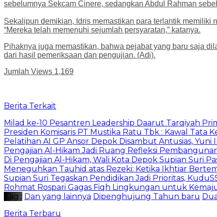
sebelumnya Sekcam Cinere, sedangkan Abdul Rahman sebelu
Sekalipun demikian, Idris memastikan para terlantik memiliki ni
“Mereka telah memenuhi sejumlah persyaratan,” katanya.
Pihaknya juga memastikan, bahwa pejabat yang baru saja dil
dari hasil pemeriksaan dan pengujian. (Adi).
Jumlah Views
1,169
Berita Terkait
Milad ke-10 Pesantren Leadership Daarut Tarqiyah Pri
Presiden Komisaris PT Mustika Ratu Tbk : Kawal Tata 
Pelatihan AI GP Ansor Depok Disambut Antusias, Yuni 
Pengajian Al-Hikam Jadi Ruang Refleksi Pembangunan,
Di Pengajian Al-Hikam, Wali Kota Depok Supian Suri P
Meneguhkan Tauhid atas Rezeki: Ketika Ikhtiar Bert
Supian Suri Tegaskan Pendidikan Jadi Prioritas, Ku
Rohmat Rospari Gagas Fiqh Lingkungan untuk Kemajuan
Tag :
Dan yang lainnya
Dipenghujung Tahun baru
Dua
Berita Terbaru