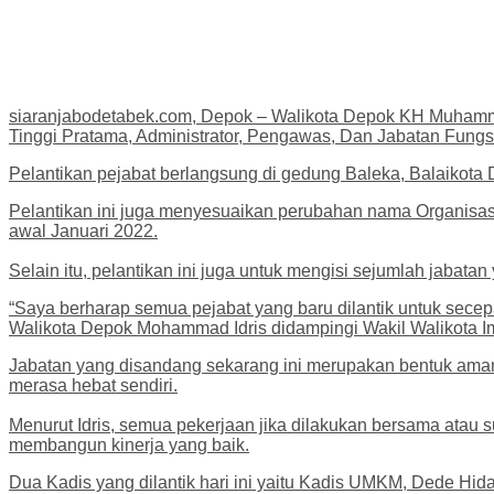
siaranjabodetabek.com, Depok – Walikota Depok KH Muhamma
Tinggi Pratama, Administrator, Pengawas, Dan Jabatan Fun
Pelantikan pejabat berlangsung di gedung Baleka, Balaikota D
Pelantikan ini juga menyesuaikan perubahan nama Organisasi 
awal Januari 2022.
Selain itu, pelantikan ini juga untuk mengisi sejumlah jabat
“Saya berharap semua pejabat yang baru dilantik untuk secep
Walikota Depok Mohammad Idris didampingi Wakil Walikota 
Jabatan yang disandang sekarang ini merupakan bentuk ama
merasa hebat sendiri.
Menurut Idris, semua pekerjaan jika dilakukan bersama atau 
membangun kinerja yang baik.
Dua Kadis yang dilantik hari ini yaitu Kadis UMKM, Dede H