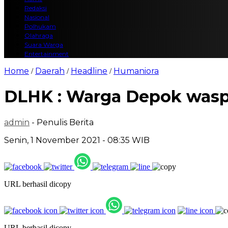
Redaksi
Nasional
Polhukam
Olahraga
Suara Warga
Entertainment
Home
Daerah
Headline
Humaniora
/
/
/
DLHK : Warga Depok wasp
admin
- Penulis Berita
Senin, 1 November 2021 - 08:35 WIB
URL berhasil dicopy
URL berhasil dicopy