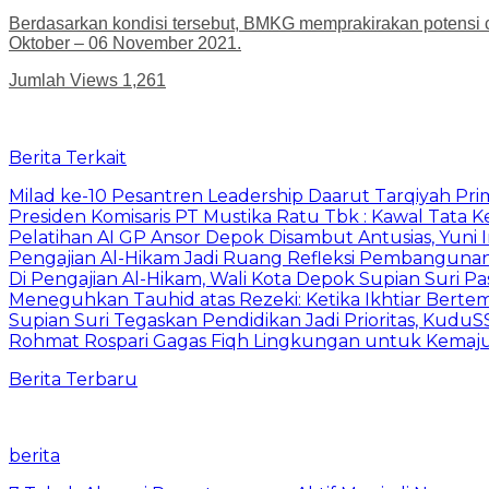
Berdasarkan kondisi tersebut, BMKG memprakirakan potensi cu
Oktober – 06 November 2021.
Jumlah Views
1,261
Berita Terkait
Milad ke-10 Pesantren Leadership Daarut Tarqiyah Pri
Presiden Komisaris PT Mustika Ratu Tbk : Kawal Tata 
Pelatihan AI GP Ansor Depok Disambut Antusias, Yuni 
Pengajian Al-Hikam Jadi Ruang Refleksi Pembangunan,
Di Pengajian Al-Hikam, Wali Kota Depok Supian Suri P
Meneguhkan Tauhid atas Rezeki: Ketika Ikhtiar Bert
Supian Suri Tegaskan Pendidikan Jadi Prioritas, Ku
Rohmat Rospari Gagas Fiqh Lingkungan untuk Kemajuan
Berita Terbaru
berita