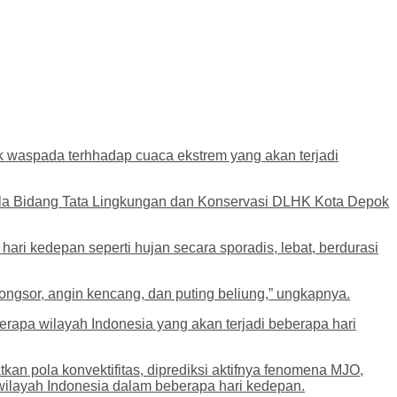
 waspada terhhadap cuaca ekstrem yang akan terjadi
ala Bidang Tata Lingkungan dan Konservasi DLHK Kota Depok
ari kedepan seperti hujan secara sporadis, lebat, berdurasi
longsor, angin kencang, dan puting beliung,” ungkapnya.
rapa wilayah Indonesia yang akan terjadi beberapa hari
an pola konvektifitas, diprediksi aktifnya fenomena MJO,
ilayah Indonesia dalam beberapa hari kedepan.