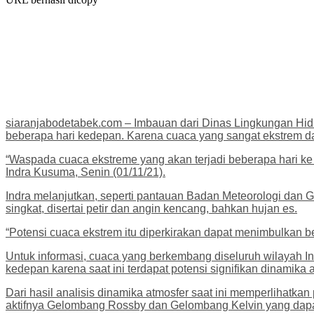
siaranjabodetabek.com – Imbauan dari Dinas Lingkungan Hid
beberapa hari kedepan. Karena cuaca yang sangat ekstrem 
“Waspada cuaca ekstreme yang akan terjadi beberapa hari k
Indra Kusuma, Senin (01/11/21).
Indra melanjutkan, seperti pantauan Badan Meteorologi dan G
singkat, disertai petir dan angin kencang, bahkan hujan es.
“Potensi cuaca ekstrem itu diperkirakan dapat menimbulkan be
Untuk informasi, cuaca yang berkembang diseluruh wilayah In
kedepan karena saat ini terdapat potensi signifikan dinamika 
Dari hasil analisis dinamika atmosfer saat ini memperlihatka
aktifnya Gelombang Rossby dan Gelombang Kelvin yang dapa