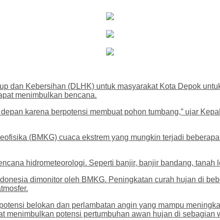
up dan Kebersihan (DLHK) untuk masyarakat Kota Depok untuk
dapat menimbulkan bencana.
e depan karena berpotensi membuat pohon tumbang,” ujar Kep
eofisika (BMKG) cuaca ekstrem yang mungkin terjadi beberapa h
ncana hidrometeorologi. Seperti banjir, banjir bandang, tanah 
donesia dimonitor oleh BMKG. Peningkatan curah hujan di bebe
atmosfer.
n potensi belokan dan perlambatan angin yang mampu meningkatk
t menimbulkan potensi pertumbuhan awan hujan di sebagian w