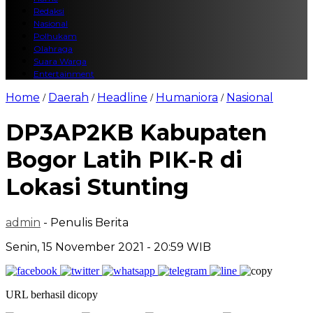
Redaksi
Nasional
Polhukam
Olahraga
Suara Warga
Entertainment
Home
Daerah
Headline
Humaniora
Nasional
/
/
/
/
DP3AP2KB Kabupaten
Bogor Latih PIK-R di
Lokasi Stunting
admin
- Penulis Berita
Senin, 15 November 2021 - 20:59 WIB
URL berhasil dicopy