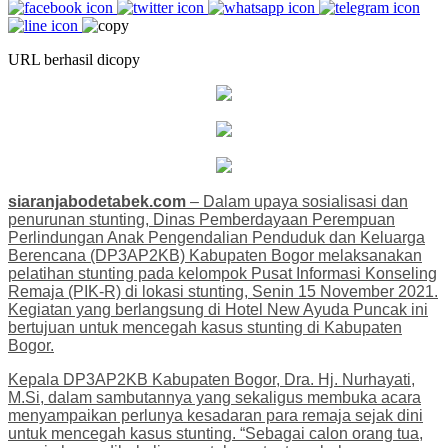
URL berhasil dicopy
siaranjabodetabek.com
– Dalam upaya sosialisasi dan
penurunan stunting, Dinas Pemberdayaan Perempuan
Perlindungan Anak Pengendalian Penduduk dan Keluarga
Berencana (DP3AP2KB) Kabupaten Bogor melaksanakan
pelatihan stunting pada kelompok Pusat Informasi Konseling
Remaja (PIK-R) di lokasi stunting, Senin 15 November 2021.
Kegiatan yang berlangsung di Hotel New Ayuda Puncak ini
bertujuan untuk mencegah kasus stunting di Kabupaten
Bogor.
Kepala DP3AP2KB Kabupaten Bogor, Dra. Hj. Nurhayati,
M.Si, dalam sambutannya yang sekaligus membuka acara
menyampaikan perlunya kesadaran para remaja sejak dini
untuk mencegah kasus stunting. “Sebagai calon orang tua,