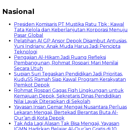
Nasional
Presiden Komisaris PT Mustika Ratu Tbk : Kawal
Tata Kelola dan Keberlanjutan Korporasi Menuju
Pasar Global
Pelatihan AI GP Ansor Depok Disambut Antusias,
Yuni Indriany: Anak Muda Harus Jadi Pencipta
Teknologi
Pengajian Al-Hikam Jadi Ruang Refleksi
Pembangunan, Rohmat Rospari: Mari Menilai
Secara Utuh
Supian Suri Tegaskan Pendidikan Jadi Prioritas,
KuduSS Ramah Siap Kawal Program Kerakyatan
Pemkot Depok
Rohmat Rospari Gagas Fiqh Lingkungan untuk
Kemajuan Depok, Sekretaris Dinas Pendidikan
Nilai Layak Diterapkan di Sekolah
Yayasan Insan Gemar Mengaji Nusantara Perluas
Lekaran Mengaji, Bertekad Berantas Buta Al-
Qur’an di Kota Depok
Tak Ada Lagi Alasan Tak Bisa Mengaji, Yayasan
IGMN Hadirkan Belajar Al-Qur’an Gratis di 10