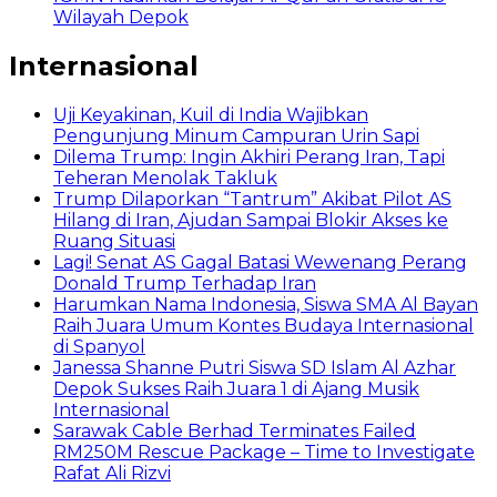
Wilayah Depok
Internasional
Uji Keyakinan, Kuil di India Wajibkan
Pengunjung Minum Campuran Urin Sapi
Dilema Trump: Ingin Akhiri Perang Iran, Tapi
Teheran Menolak Takluk
Trump Dilaporkan “Tantrum” Akibat Pilot AS
Hilang di Iran, Ajudan Sampai Blokir Akses ke
Ruang Situasi
Lagi! Senat AS Gagal Batasi Wewenang Perang
Donald Trump Terhadap Iran
Harumkan Nama Indonesia, Siswa SMA Al Bayan
Raih Juara Umum Kontes Budaya Internasional
di Spanyol
Janessa Shanne Putri Siswa SD Islam Al Azhar
Depok Sukses Raih Juara 1 di Ajang Musik
Internasional
Sarawak Cable Berhad Terminates Failed
RM250M Rescue Package – Time to Investigate
Rafat Ali Rizvi