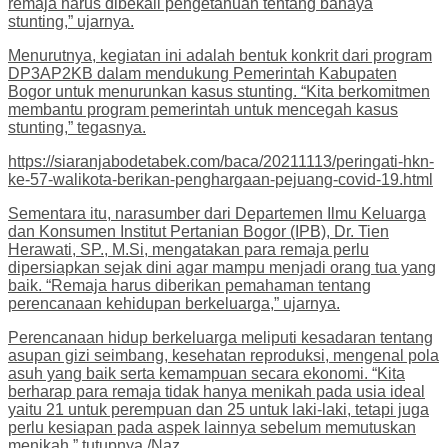
remaja harus dibekali pengetahuan tentang bahaya
stunting,” ujarnya.
Menurutnya, kegiatan ini adalah bentuk konkrit dari program
DP3AP2KB dalam mendukung Pemerintah Kabupaten
Bogor untuk menurunkan kasus stunting. “Kita berkomitmen
membantu program pemerintah untuk mencegah kasus
stunting,” tegasnya.
https://siaranjabodetabek.com/baca/20211113/peringati-hkn-
ke-57-walikota-berikan-penghargaan-pejuang-covid-19.html
Sementara itu, narasumber dari Departemen Ilmu Keluarga
dan Konsumen Institut Pertanian Bogor (IPB), Dr. Tien
Herawati, SP., M.Si, mengatakan para remaja perlu
dipersiapkan sejak dini agar mampu menjadi orang tua yang
baik. “Remaja harus diberikan pemahaman tentang
perencanaan kehidupan berkeluarga,” ujarnya.
Perencanaan hidup berkeluarga meliputi kesadaran tentang
asupan gizi seimbang, kesehatan reproduksi, mengenal pola
asuh yang baik serta kemampuan secara ekonomi. “Kita
berharap para remaja tidak hanya menikah pada usia ideal
yaitu 21 untuk perempuan dan 25 untuk laki-laki, tetapi juga
perlu kesiapan pada aspek lainnya sebelum memutuskan
menikah,” tutupnya./Naz