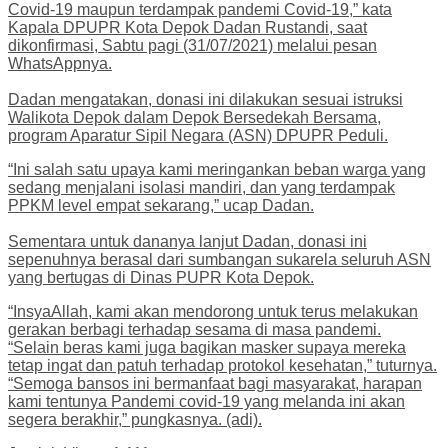
Covid-19 maupun terdampak pandemi Covid-19,” kata
Kapala DPUPR Kota Depok Dadan Rustandi, saat
dikonfirmasi, Sabtu pagi (31/07/2021) melalui pesan
WhatsAppnya.
Dadan mengatakan, donasi ini dilakukan sesuai istruksi
Walikota Depok dalam Depok Bersedekah Bersama,
program Aparatur Sipil Negara (ASN) DPUPR Peduli.
“Ini salah satu upaya kami meringankan beban warga yang
sedang menjalani isolasi mandiri, dan yang terdampak
PPKM level empat sekarang,” ucap Dadan.
Sementara untuk dananya lanjut Dadan, donasi ini
sepenuhnya berasal dari sumbangan sukarela seluruh ASN
yang bertugas di Dinas PUPR Kota Depok.
“InsyaAllah, kami akan mendorong untuk terus melakukan
gerakan berbagi terhadap sesama di masa pandemi.
“Selain beras kami juga bagikan masker supaya mereka
tetap ingat dan patuh terhadap protokol kesehatan,” tuturnya.
“Semoga bansos ini bermanfaat bagi masyarakat, harapan
kami tentunya Pandemi covid-19 yang melanda ini akan
segera berakhir,” pungkasnya. (adi).