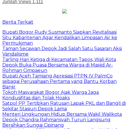
Jumlah Views
1,111
Berita Terkait
Bupati Bogor Rudy Susmanto Siapkan Revitalisasi
Situ Kabantenan Agar Kendalikan Limpasan Air ke
Permukiman
Taman Secawan Depok Jadi Salah Satu Sasaran Aksi
Vandalisme
Tarling Hari Ketiga di Kecamatan Tapos, Wali Kota
Depok Buka Puasa Bersama Warga di Masjid Ar-
Rohman Cimpaeun
Bupati Aceh Tamiang Apresiasi PTPN IV PalmCo
sebagai Perusahaan Pertama yang Bantu Korban
Banjir
Tokoh Masyarakat Bogor Ajak Warga Jaga
Kondusifitas dan Tolak Hoaks
Satpol PP Tertibkan Ratusan Lapak PKL dan Bangli di
Sekitar Stasiun Depok Lama
Menteri Lingkungan Hidup Bersama Wakil Walikota
Depok Chandra Rahmansyah Turun Langsung
Bersihkan Sungai Cipinang