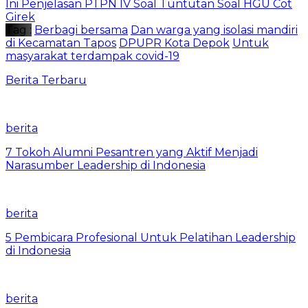
Ini Penjelasan PTPN IV Soal Tuntutan Soal HGU Cot
Girek
Tag :
Berbagi bersama
Dan warga yang isolasi mandiri
di Kecamatan Tapos
DPUPR Kota Depok
Untuk
masyarakat terdampak covid-19
Berita Terbaru
berita
7 Tokoh Alumni Pesantren yang Aktif Menjadi
Narasumber Leadership di Indonesia
berita
5 Pembicara Profesional Untuk Pelatihan Leadership
di Indonesia
berita