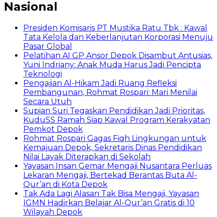
Nasional
Presiden Komisaris PT Mustika Ratu Tbk : Kawal
Tata Kelola dan Keberlanjutan Korporasi Menuju
Pasar Global
Pelatihan AI GP Ansor Depok Disambut Antusias,
Yuni Indriany: Anak Muda Harus Jadi Pencipta
Teknologi
Pengajian Al-Hikam Jadi Ruang Refleksi
Pembangunan, Rohmat Rospari: Mari Menilai
Secara Utuh
Supian Suri Tegaskan Pendidikan Jadi Prioritas,
KuduSS Ramah Siap Kawal Program Kerakyatan
Pemkot Depok
Rohmat Rospari Gagas Fiqh Lingkungan untuk
Kemajuan Depok, Sekretaris Dinas Pendidikan
Nilai Layak Diterapkan di Sekolah
Yayasan Insan Gemar Mengaji Nusantara Perluas
Lekaran Mengaji, Bertekad Berantas Buta Al-
Qur’an di Kota Depok
Tak Ada Lagi Alasan Tak Bisa Mengaji, Yayasan
IGMN Hadirkan Belajar Al-Qur’an Gratis di 10
Wilayah Depok