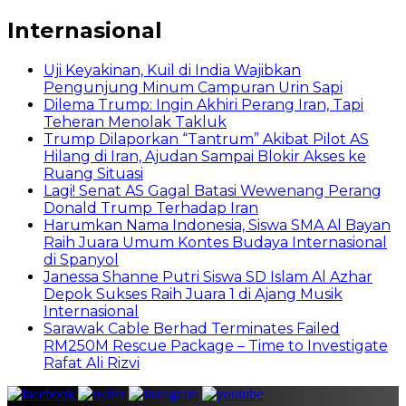
Internasional
Uji Keyakinan, Kuil di India Wajibkan
Pengunjung Minum Campuran Urin Sapi
Dilema Trump: Ingin Akhiri Perang Iran, Tapi
Teheran Menolak Takluk
Trump Dilaporkan “Tantrum” Akibat Pilot AS
Hilang di Iran, Ajudan Sampai Blokir Akses ke
Ruang Situasi
Lagi! Senat AS Gagal Batasi Wewenang Perang
Donald Trump Terhadap Iran
Harumkan Nama Indonesia, Siswa SMA Al Bayan
Raih Juara Umum Kontes Budaya Internasional
di Spanyol
Janessa Shanne Putri Siswa SD Islam Al Azhar
Depok Sukses Raih Juara 1 di Ajang Musik
Internasional
Sarawak Cable Berhad Terminates Failed
RM250M Rescue Package – Time to Investigate
Rafat Ali Rizvi