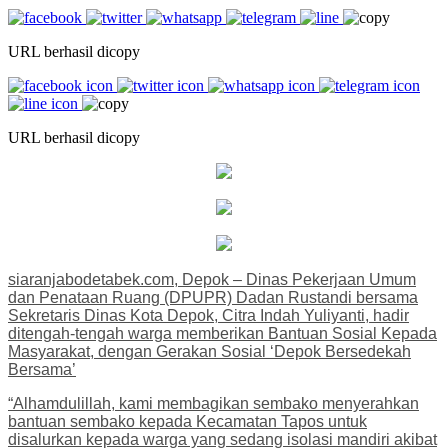
URL berhasil dicopy
URL berhasil dicopy
siaranjabodetabek.com, Depok – Dinas Pekerjaan Umum
dan Penataan Ruang (DPUPR) Dadan Rustandi bersama
Sekretaris Dinas Kota Depok, Citra Indah Yuliyanti, hadir
ditengah-tengah warga memberikan Bantuan Sosial Kepada
Masyarakat, dengan Gerakan Sosial ‘Depok Bersedekah
Bersama’
“Alhamdulillah, kami membagikan sembako menyerahkan
bantuan sembako kepada Kecamatan Tapos untuk
disalurkan kepada warga yang sedang isolasi mandiri akibat