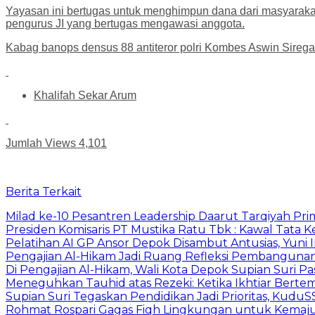
Yayasan ini bertugas untuk menghimpun dana dari masyarakat
pengurus JI yang bertugas mengawasi anggota.
Kabag banops densus 88 antiteror polri Kombes Aswin Sirega
Khalifah Sekar Arum
Jumlah Views
4,101
Berita Terkait
Milad ke-10 Pesantren Leadership Daarut Tarqiyah Pri
Presiden Komisaris PT Mustika Ratu Tbk : Kawal Tata 
Pelatihan AI GP Ansor Depok Disambut Antusias, Yuni 
Pengajian Al-Hikam Jadi Ruang Refleksi Pembangunan,
Di Pengajian Al-Hikam, Wali Kota Depok Supian Suri P
Meneguhkan Tauhid atas Rezeki: Ketika Ikhtiar Bert
Supian Suri Tegaskan Pendidikan Jadi Prioritas, Ku
Rohmat Rospari Gagas Fiqh Lingkungan untuk Kemajuan