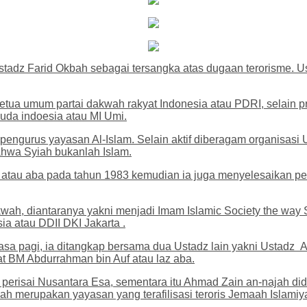
tadz Farid Okbah sebagai tersangka atas dugaan terorisme. Us
tua umum partai dakwah rakyat Indonesia atau PDRI, selain pr
muda indoesia atau MI Umi.
pengurus yayasan Al-Islam. Selain aktif diberagam organisasi 
hwa Syiah bukanlah Islam.
 atau aba pada tahun 1983 kemudian ia juga menyelesaikan p
h, diantaranya yakni menjadi Imam Islamic Society the way Sy
a atau DDII DKI Jakarta .
sa pagi, ia ditangkap bersama dua Ustadz lain yakni Ustadz 
 BM Abdurrahman bin Auf atau laz aba.
k perisai Nusantara Esa, sementara itu Ahmad Zain an-najah 
 merupakan yayasan yang terafilisasi teroris Jemaah Islamiya