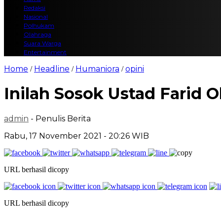
Redaksi
Nasional
Polhukam
Olahraga
Suara Warga
Entertainment
Home
Headline
Humaniora
opini
/
/
/
Inilah Sosok Ustad Farid
admin
- Penulis Berita
Rabu, 17 November 2021 - 20:26 WIB
URL berhasil dicopy
URL berhasil dicopy