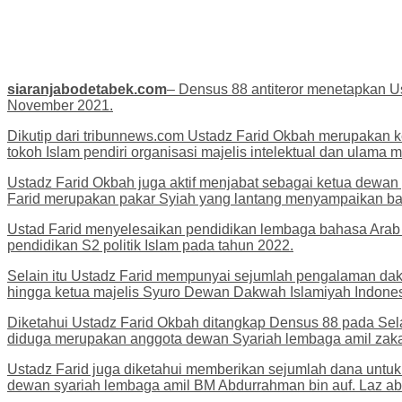
siaranjabodetabek.com
– Densus 88 antiteror menetapkan Us
November 2021.
Dikutip dari tribunnews.com Ustadz Farid Okbah merupakan ke
tokoh Islam pendiri organisasi majelis intelektual dan ulama 
Ustadz Farid Okbah juga aktif menjabat sebagai ketua dewan 
Farid merupakan pakar Syiah yang lantang menyampaikan ba
Ustad Farid menyelesaikan pendidikan lembaga bahasa Arab
pendidikan S2 politik Islam pada tahun 2022.
Selain itu Ustadz Farid mempunyai sejumlah pengalaman dakwa
hingga ketua majelis Syuro Dewan Dakwah Islamiyah Indonesi
Diketahui Ustadz Farid Okbah ditangkap Densus 88 pada Sela
diduga merupakan anggota dewan Syariah lembaga amil zakat
Ustadz Farid juga diketahui memberikan sejumlah dana untu
dewan syariah lembaga amil BM Abdurrahman bin auf. Laz abah