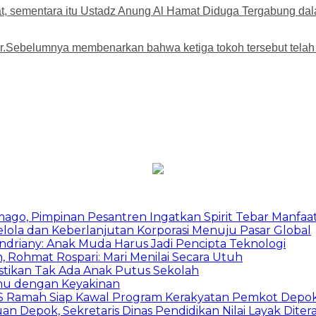
, sementara itu Ustadz Anung Al Hamat Diduga Tergabung dala
r.Sebelumnya membenarkan bahwa ketiga tokoh tersebut telah 
mago, Pimpinan Pesantren Ingatkan Spirit Tebar Manfaa
Kelola dan Keberlanjutan Korporasi Menuju Pasar Global
Indriany: Anak Muda Harus Jadi Pencipta Teknologi
 Rohmat Rospari: Mari Menilai Secara Utuh
astikan Tak Ada Anak Putus Sekolah
emu dengan Keyakinan
duSS Ramah Siap Kawal Program Kerakyatan Pemkot Depo
 Depok, Sekretaris Dinas Pendidikan Nilai Layak Diter