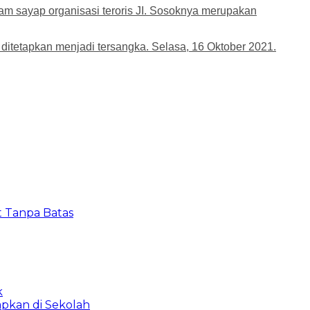
m sayap organisasi teroris JI. Sosoknya merupakan
ditetapkan menjadi tersangka. Selasa, 16 Oktober 2021.
t Tanpa Batas
k
apkan di Sekolah