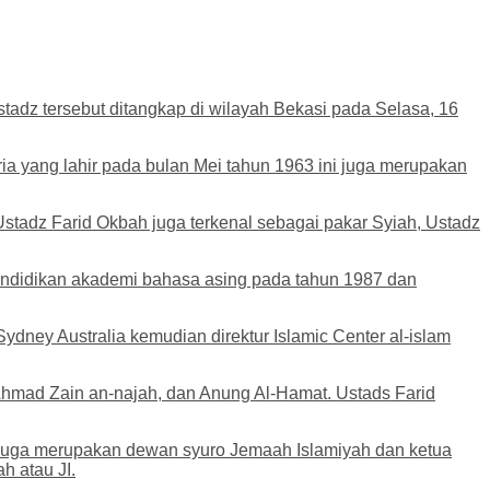
tadz tersebut ditangkap di wilayah Bekasi pada Selasa, 16
ia yang lahir pada bulan Mei tahun 1963 ini juga merupakan
Ustadz Farid Okbah juga terkenal sebagai pakar Syiah, Ustadz
endidikan akademi bahasa asing pada tahun 1987 dan
dney Australia kemudian direktur Islamic Center al-islam
Ahmad Zain an-najah, dan Anung Al-Hamat. Ustads Farid
diduga merupakan dewan syuro Jemaah Islamiyah dan ketua
h atau JI.