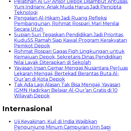
Pelatihan AI GP Ansor Depok Disambut Antusias,
Yuni Indriany: Anak Muda Harus Jadi Pencipta
Teknologi
Pengajian Al-Hikam Jadi Ruang Refleksi
Pembangunan, Rohmat Rospari: Mari Menilai
Secara Utuh
Supian Suri Tegaskan Pendidikan Jadi Prioritas,
KuduSS Ramah Siap Kawal Program Kerakyatan
Pemkot Depok
Rohmat Rospari Gagas Fiqh Lingkungan untuk
Kemajuan Depok, Sekretaris Dinas Pendidikan
Nilai Layak Diterapkan di Sekolah
Yayasan Insan Gemar Mengaji Nusantara Perluas
Lekaran Mengaji, Bertekad Berantas Buta Al-
Qur’an di Kota Depok
Tak Ada Lagi Alasan Tak Bisa Mengaji, Yayasan
IGMN Hadirkan Belajar Al-Qur’an Gratis di 10
Wilayah Depok
Internasional
Uji Keyakinan, Kuil di India Wajibkan
Pengunjung Minum Campuran Urin Sapi