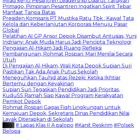
Milad ke-10 Pesantren Leadership Daarut Tarqiyah
Primago, Pimpinan Pesantren Ingatkan Spirit Tebar
Manfaat Tanpa Batas
Presiden Komisaris PT Mustika Ratu Tbk : Kawal Tata
Kelola dan Keberlanjutan Korporasi Menuju Pasar
Global
Pelatihan AI GP Ansor Depok Disambut Antusias, Yuni
Indriany: Anak Muda Harus Jadi Pencipta Teknologi
Pengajian Al-Hikam Jadi Ruang Refleksi
Pembangunan, Rohmat Rospari: Mari Menilai Secara
Utuh
Di Pengajian Al-Hikam, Wali Kota Depok Supian Suri
Pastikan Tak Ada Anak Putus Sekolah
Meneguhkan Tauhid atas Rezeki: Ketika Ikhtiar
Bertemu dengan Keyakinan
Supian Suri Tegaskan Pendidikan Jadi Prioritas,
KuduSS Ramah Siap Kawal Program Kerakyatan
Pemkot Depok
Rohmat Rospari Gagas Fiqh Lingkungan untuk
Kemajuan Depok, Sekretaris Dinas Pendidikan Nilai
Layak Diterapkan di Sekolah
Tag :
# Lapas Klas II A palopo
#Kanit Reskrim
#Polsek
Belopa