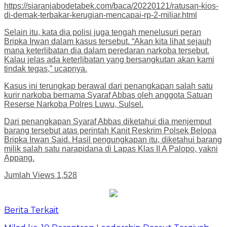
https://siaranjabodetabek.com/baca/20220121/ratusan-kios-
di-demak-terbakar-kerugian-mencapai-rp-2-miliar.html
Selain itu, kata dia polisi juga tengah menelusuri peran
Bripka Irwan dalam kasus tersebut. “Akan kita lihat sejauh
mana keterlibatan dia dalam peredaran narkoba tersebut.
Kalau jelas ada keterlibatan yang bersangkutan akan kami
tindak tegas,” ucapnya.
Kasus ini terungkap berawal dari penangkapan salah satu
kurir narkoba bernama Syaraf Abbas oleh anggota Satuan
Reserse Narkoba Polres Luwu, Sulsel.
Dari penangkapan Syaraf Abbas diketahui dia menjemput
barang tersebut atas perintah Kanit Reskrim Polsek Belopa
Bripka Irwan Said. Hasil pengungkapan itu, diketahui barang
milik salah satu narapidana di Lapas Klas II A Palopo, yakni
Appang.
Jumlah Views
1,528
Berita Terkait