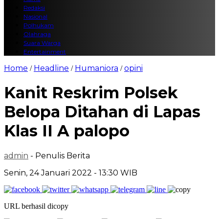
Redaksi
Nasional
Polhukam
Olahraga
Suara Warga
Entertainment
Home
Headline
Humaniora
opini
/
/
/
Kanit Reskrim Polsek
Belopa Ditahan di Lapas
Klas II A palopo
admin
- Penulis Berita
Senin, 24 Januari 2022 - 13:30 WIB
URL berhasil dicopy