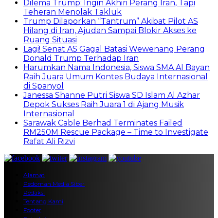
Dilema Trump: Ingin Akhiri Perang Iran, Tapi
Teheran Menolak Takluk
Trump Dilaporkan “Tantrum” Akibat Pilot AS
Hilang di Iran, Ajudan Sampai Blokir Akses ke
Ruang Situasi
Lagi! Senat AS Gagal Batasi Wewenang Perang
Donald Trump Terhadap Iran
Harumkan Nama Indonesia, Siswa SMA Al Bayan
Raih Juara Umum Kontes Budaya Internasional
di Spanyol
Janessa Shanne Putri Siswa SD Islam Al Azhar
Depok Sukses Raih Juara 1 di Ajang Musik
Internasional
Sarawak Cable Berhad Terminates Failed
RM250M Rescue Package – Time to Investigate
Rafat Ali Rizvi
Alamat
Pedoman Media Siber
Redaksi
Tentang Kami
Footer