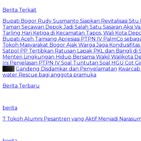
Berita Terkait
Bupati Bogor Rudy Susmanto Siapkan Revitalisasi Sit
Taman Secawan Depok Jadi Salah Satu Sasaran Aksi V
Tarling Hari Ketiga di Kecamatan Tapos, Wali Kota D
Bupati Aceh Tamiang Apresiasi PTPN IV PalmCo sebag
Tokoh Masyarakat Bogor Ajak Warga Jaga Kondusifitas
Satpol PP Tertibkan Ratusan Lapak PKL dan Bangli di 
Menteri Lingkungan Hidup Bersama Wakil Walikota D
Ini Penjelasan PTPN IV Soal Tuntutan Soal HGU Cot Gi
Tag :
Gandeng Disdamkar dan Penyelamatan
Kwarcab
water Rescue bagi anggota pramuka
Berita Terbaru
berita
7 Tokoh Alumni Pesantren yang Aktif Menjadi Narasum
berita