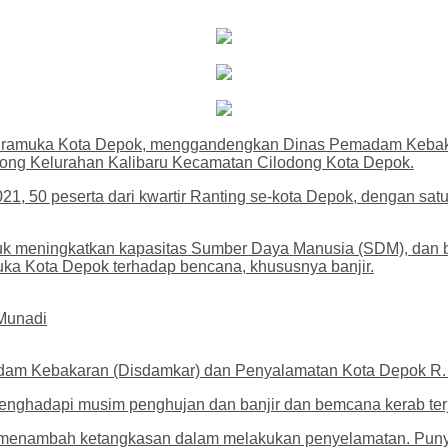
) Pramuka Kota Depok, menggandengkan Dinas Pemadam Kebak
ilodong Kelurahan Kalibaru Kecamatan Cilodong Kota Depok.
1, 50 peserta dari kwartir Ranting se-kota Depok, dengan satu
untuk meningkatkan kapasitas Sumber Daya Manusia (SDM), da
uka Kota Depok terhadap bencana, khususnya banjir.
 Munadi
dam Kebakaran (Disdamkar) dan Penyalamatan Kota Depok R.
enghadapi musim penghujan dan banjir dan bemcana kerab terja
k menambah ketangkasan dalam melakukan penyelamatan. Punya 