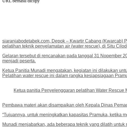
URL berhasil dicopy
siaranjabodetabek.com, Depok – Kwartir Cabang (Kwarcab
pelatihan teknik penyelamatan air (water rescue), di Situ C
Gelaran tersebut di rencanakan pada tanggal 31 Nopember 202
menjadi peserta.
Ketua Panitia Munadi mengatakan, kegiatan ini dilakukan 
Pelatihan water rescue ini dalam rangka kesiapsiagaan Pram
Ketua panitia Penyelenggaran pelatihan Water Rescue
Pembawa materi akan disampaikan oleh Kepala Dinas Pema
“Tujuannya, untuk meningkatkan kapasitas Pramuka, ketika m
Munadi menjabarkan, ada beberapa teknik yang dilatih untu