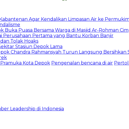
u Kabantenan Agar Kendalikan Limpasan Air ke Permuki
andalisme
epok Buka Puasa Bersama Warga di Masjid Ar-Rohman Ci
ai Perusahaan Pertama yang Bantu Korban Banjir
 dan Tolak Hoaks
Sekitar Stasiun Depok Lama
epok Chandra Rahmansyah Turun Langsung Bersihkan S
rek
 Pramuka Kota Depok
Pengenalan bencana di air
Pertol
ber Leadership di Indonesia