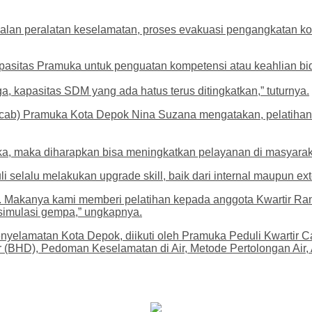
enalan peralatan keselamatan, proses evakuasi pengangkatan ko
pasitas Pramuka untuk penguatan kompetensi atau keahlian bid
ga, kapasitas SDM yang ada hatus terus ditingkatkan,” tuturnya.
rcab) Pramuka Kota Depok Nina Suzana mengatakan, pelatihan
, maka diharapkan bisa meningkatkan pelayanan di masyaraka
selalu melakukan upgrade skill, baik dari internal maupun ext
r. Makanya kami memberi pelatihan kepada anggota Kwartir Ran
imulasi gempa,” ungkapnya.
nyelamatan Kota Depok, diikuti oleh Pramuka Peduli Kwartir
r (BHD), Pedoman Keselamatan di Air, Metode Pertolongan Air,