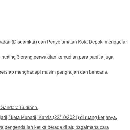
aran (Disdamkar) dan Penyelamatan Kota Depok, menggelar
 ranting 3 orang perwakilan kemudian para panitia juga
n bersiap menghadapi musim penghujan dan bencana.
 Gandara Budiana.
di,” kata Munadi, Kamis (22/10/2021) di ruang kerjanya.
pengendalian ketika berada di air, bagaimana cara