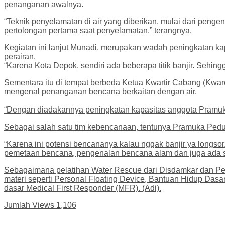
penanganan awalnya.
“Teknik penyelamatan di air yang diberikan, mulai dari peng
pertolongan pertama saat penyelamatan,” terangnya.
Kegiatan ini lanjut Munadi, merupakan wadah peningkatan ka
perairan.
“Karena Kota Depok, sendiri ada beberapa titik banjir. Sehing
Sementara itu di tempat berbeda Ketua Kwartir Cabang (Kwa
mengenal penanganan bencana berkaitan dengan air.
“Dengan diadakannya peningkatan kapasitas anggota Pramuka
Sebagai salah satu tim kebencanaan, tentunya Pramuka Peduli 
“Karena ini potensi bencananya kalau nggak banjir ya longso
pemetaan bencana, pengenalan bencana alam dan juga ada s
Sebagaimana pelatihan Water Rescue dari Disdamkar dan Pe
materi seperti Personal Floating Device, Bantuan Hidup Dasa
dasar Medical First Responder (MFR). (Adi).
Jumlah Views
1,106