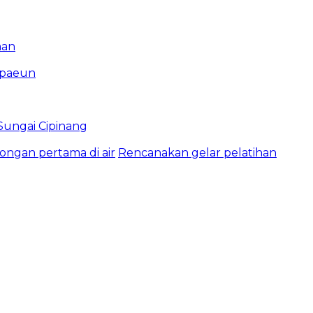
man
mpaeun
ungai Cipinang
ongan pertama di air
Rencanakan gelar pelatihan