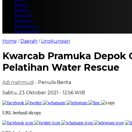
Redaksi
Nasional
Polhukam
Olahraga
Suara Warga
Entertainment
Home
Daerah
Lingkungan
/
/
Kwarcab Pramuka Depok G
Pelatihan Water Rescue
Adi mahmudi
- Penulis Berita
Sabtu, 23 Oktober 2021 - 12:56 WIB
URL berhasil dicopy