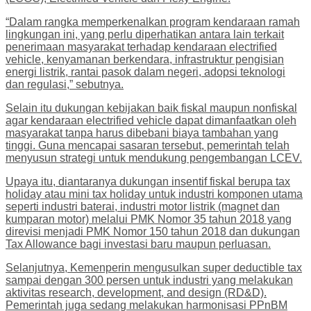
“Dalam rangka memperkenalkan program kendaraan ramah
lingkungan ini, yang perlu diperhatikan antara lain terkait
penerimaan masyarakat terhadap kendaraan electrified
vehicle, kenyamanan berkendara, infrastruktur pengisian
energi listrik, rantai pasok dalam negeri, adopsi teknologi
dan regulasi,” sebutnya.
Selain itu dukungan kebijakan baik fiskal maupun nonfiskal
agar kendaraan electrified vehicle dapat dimanfaatkan oleh
masyarakat tanpa harus dibebani biaya tambahan yang
tinggi. Guna mencapai sasaran tersebut, pemerintah telah
menyusun strategi untuk mendukung pengembangan LCEV.
Upaya itu, diantaranya dukungan insentif fiskal berupa tax
holiday atau mini tax holiday untuk industri komponen utama
seperti industri baterai, industri motor listrik (magnet dan
kumparan motor) melalui PMK Nomor 35 tahun 2018 yang
direvisi menjadi PMK Nomor 150 tahun 2018 dan dukungan
Tax Allowance bagi investasi baru maupun perluasan.
Selanjutnya, Kemenperin mengusulkan super deductible tax
sampai dengan 300 persen untuk industri yang melakukan
aktivitas research, development, and design (RD&D).
Pemerintah juga sedang melakukan harmonisasi PPnBM