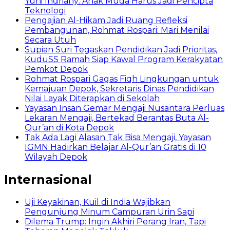
Yuni Indriany: Anak Muda Harus Jadi Pencipta
Teknologi
Pengajian Al-Hikam Jadi Ruang Refleksi
Pembangunan, Rohmat Rospari: Mari Menilai
Secara Utuh
Supian Suri Tegaskan Pendidikan Jadi Prioritas,
KuduSS Ramah Siap Kawal Program Kerakyatan
Pemkot Depok
Rohmat Rospari Gagas Fiqh Lingkungan untuk
Kemajuan Depok, Sekretaris Dinas Pendidikan
Nilai Layak Diterapkan di Sekolah
Yayasan Insan Gemar Mengaji Nusantara Perluas
Lekaran Mengaji, Bertekad Berantas Buta Al-
Qur’an di Kota Depok
Tak Ada Lagi Alasan Tak Bisa Mengaji, Yayasan
IGMN Hadirkan Belajar Al-Qur’an Gratis di 10
Wilayah Depok
Internasional
Uji Keyakinan, Kuil di India Wajibkan
Pengunjung Minum Campuran Urin Sapi
Dilema Trump: Ingin Akhiri Perang Iran, Tapi