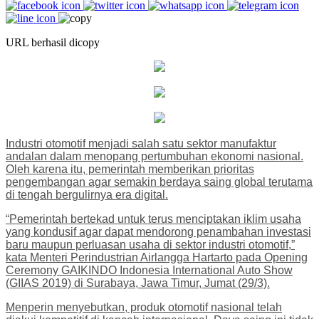
URL berhasil dicopy
Industri otomotif menjadi salah satu sektor manufaktur
andalan dalam menopang pertumbuhan ekonomi nasional.
Oleh karena itu, pemerintah memberikan prioritas
pengembangan agar semakin berdaya saing global terutama
di tengah bergulirnya era digital.
“Pemerintah bertekad untuk terus menciptakan iklim usaha
yang kondusif agar dapat mendorong penambahan investasi
baru maupun perluasan usaha di sektor industri otomotif,”
kata Menteri Perindustrian Airlangga Hartarto pada Opening
Ceremony GAIKINDO Indonesia International Auto Show
(GIIAS 2019) di Surabaya, Jawa Timur, Jumat (29/3).
Menperin menyebutkan, produk otomotif nasional telah