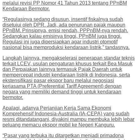
melalui revisi PP Nomor 41 Tahun 2013 tentang PPnBM
Kendaraan Bermotor.
“Regulasinya sedang disusun, insentif fiskalnya sudah
disetujui oleh DPR. Jadi, ada penurunan pajak maupun
PPnBM. Prinsipnya, emisi rendah, PPPnBM-nya rendah.
Sedangkan kalau emisinya tinggi, PPnBM juga tinggi.
Regulasi ini juga dipersiapkan agar industri otomotif
nasional bisa memproduksi kendaraan listrik,” tandasnya.
Langkah lainnya, mengakselerasi penerapan standar teknis
terkait LCEV, usulan pengaturan khusus terkait Bea Masuk
dan Perpajakan lainnya termasuk Pajak Daerah untuk
mempercepat industri kendaraan listrik di Indonesia, serta
ekstensifikasi pasar ekspor baru melalui negosiasi
kerjasama PTA (Preferential Tariff Agreement) dengan
negara yang memiliki demand tinggi untuk kendaraan
bermotor.
Apalagi, adanya Perjanjian Kerja Sama Ekonomi
Komprehensif Indonesia-Australia (IA-CEPA) yang sudah
resmi ditandatangani, diyakini mampu membuka lebih lebar
peluang memacu ekspor mobil ke Negeri Kanguru.
“Pasar yang terbuka itu ditargetkan menjadi primadona