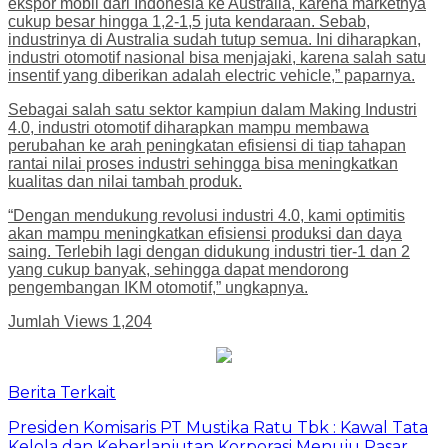
ekspor mobil dari Indonesia ke Australia, karena marketnya
cukup besar hingga 1,2-1,5 juta kendaraan. Sebab,
industrinya di Australia sudah tutup semua. Ini diharapkan,
industri otomotif nasional bisa menjajaki, karena salah satu
insentif yang diberikan adalah electric vehicle,” paparnya.
Sebagai salah satu sektor kampiun dalam Making Industri
4.0, industri otomotif diharapkan mampu membawa
perubahan ke arah peningkatan efisiensi di tiap tahapan
rantai nilai proses industri sehingga bisa meningkatkan
kualitas dan nilai tambah produk.
“Dengan mendukung revolusi industri 4.0, kami optimitis
akan mampu meningkatkan efisiensi produksi dan daya
saing. Terlebih lagi dengan didukung industri tier-1 dan 2
yang cukup banyak, sehingga dapat mendorong
pengembangan IKM otomotif,” ungkapnya.
Jumlah Views
1,204
Berita Terkait
Presiden Komisaris PT Mustika Ratu Tbk : Kawal Tata
Kelola dan Keberlanjutan Korporasi Menuju Pasar