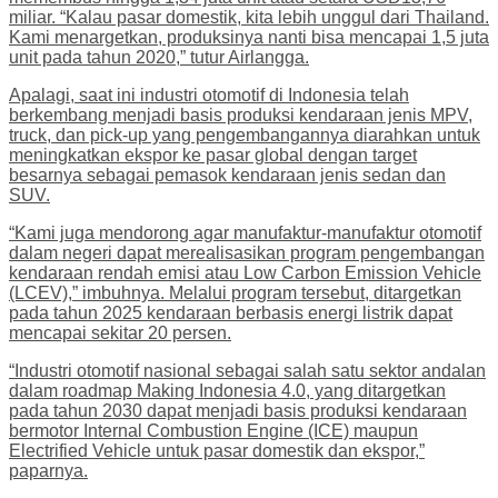
miliar. “Kalau pasar domestik, kita lebih unggul dari Thailand.
Kami menargetkan, produksinya nanti bisa mencapai 1,5 juta
unit pada tahun 2020,” tutur Airlangga.
Apalagi, saat ini industri otomotif di Indonesia telah
berkembang menjadi basis produksi kendaraan jenis MPV,
truck, dan pick-up yang pengembangannya diarahkan untuk
meningkatkan ekspor ke pasar global dengan target
besarnya sebagai pemasok kendaraan jenis sedan dan
SUV.
“Kami juga mendorong agar manufaktur-manufaktur otomotif
dalam negeri dapat merealisasikan program pengembangan
kendaraan rendah emisi atau Low Carbon Emission Vehicle
(LCEV),” imbuhnya. Melalui program tersebut, ditargetkan
pada tahun 2025 kendaraan berbasis energi listrik dapat
mencapai sekitar 20 persen.
“Industri otomotif nasional sebagai salah satu sektor andalan
dalam roadmap Making Indonesia 4.0, yang ditargetkan
pada tahun 2030 dapat menjadi basis produksi kendaraan
bermotor Internal Combustion Engine (ICE) maupun
Electrified Vehicle untuk pasar domestik dan ekspor,”
paparnya.