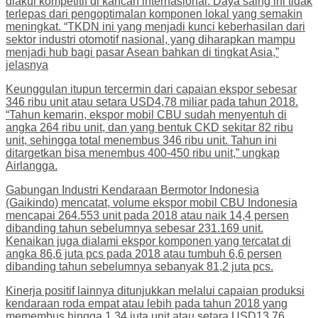
diakui kompetitif di kancah internasional. Daya saing ini tidak
terlepas dari pengoptimalan komponen lokal yang semakin
meningkat. “TKDN ini yang menjadi kunci keberhasilan dari
sektor industri otomotif nasional, yang diharapkan mampu
menjadi hub bagi pasar Asean bahkan di tingkat Asia,”
jelasnya
Keunggulan itupun tercermin dari capaian ekspor sebesar
346 ribu unit atau setara USD4,78 miliar pada tahun 2018.
“Tahun kemarin, ekspor mobil CBU sudah menyentuh di
angka 264 ribu unit, dan yang bentuk CKD sekitar 82 ribu
unit, sehingga total menembus 346 ribu unit. Tahun ini
ditargetkan bisa menembus 400-450 ribu unit,” ungkap
Airlangga.
Gabungan Industri Kendaraan Bermotor Indonesia
(Gaikindo) mencatat, volume ekspor mobil CBU Indonesia
mencapai 264.553 unit pada 2018 atau naik 14,4 persen
dibanding tahun sebelumnya sebesar 231.169 unit.
Kenaikan juga dialami ekspor komponen yang tercatat di
angka 86,6 juta pcs pada 2018 atau tumbuh 6,6 persen
dibanding tahun sebelumnya sebanyak 81,2 juta pcs.
Kinerja positif lainnya ditunjukkan melalui capaian produksi
kendaraan roda empat atau lebih pada tahun 2018 yang
memembus hingga 1,34 juta unit atau setara USD13,76