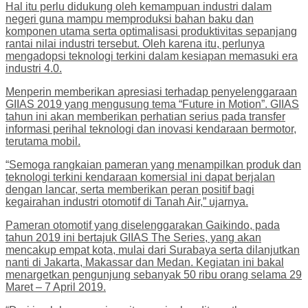
Hal itu perlu didukung oleh kemampuan industri dalam
negeri guna mampu memproduksi bahan baku dan
komponen utama serta optimalisasi produktivitas sepanjang
rantai nilai industri tersebut. Oleh karena itu, perlunya
mengadopsi teknologi terkini dalam kesiapan memasuki era
industri 4.0.
Menperin memberikan apresiasi terhadap penyelenggaraan
GIIAS 2019 yang mengusung tema “Future in Motion”. GIIAS
tahun ini akan memberikan perhatian serius pada transfer
informasi perihal teknologi dan inovasi kendaraan bermotor,
terutama mobil.
“Semoga rangkaian pameran yang menampilkan produk dan
teknologi terkini kendaraan komersial ini dapat berjalan
dengan lancar, serta memberikan peran positif bagi
kegairahan industri otomotif di Tanah Air,” ujarnya.
Pameran otomotif yang diselenggarakan Gaikindo, pada
tahun 2019 ini bertajuk GIIAS The Series, yang akan
mencakup empat kota, mulai dari Surabaya serta dilanjutkan
nanti di Jakarta, Makassar dan Medan. Kegiatan ini bakal
menargetkan pengunjung sebanyak 50 ribu orang selama 29
Maret – 7 April 2019.