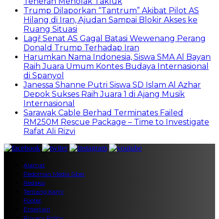
Teheran Menolak Takluk
Trump Dilaporkan “Tantrum” Akibat Pilot AS
Hilang di Iran, Ajudan Sampai Blokir Akses ke
Ruang Situasi
Lagi! Senat AS Gagal Batasi Wewenang Perang
Donald Trump Terhadap Iran
Harumkan Nama Indonesia, Siswa SMA Al Bayan
Raih Juara Umum Kontes Budaya Internasional
di Spanyol
Janessa Shanne Putri Siswa SD Islam Al Azhar
Depok Sukses Raih Juara 1 di Ajang Musik
Internasional
Sarawak Cable Berhad Terminates Failed
RM250M Rescue Package – Time to Investigate
Rafat Ali Rizvi
Alamat
Pedoman Media Siber
Redaksi
Tentang Kami
Footer
Entertain
Privacy Policy