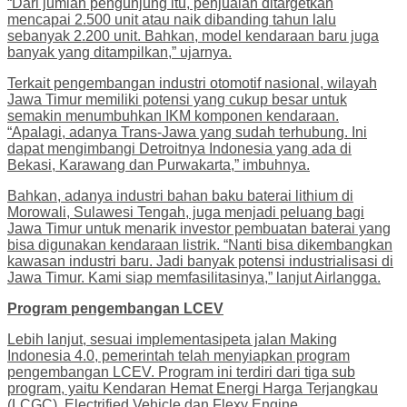
“Dari jumlah pengunjung itu, penjualan ditargetkan
mencapai 2.500 unit atau naik dibanding tahun lalu
sebanyak 2.200 unit. Bahkan, model kendaraan baru juga
banyak yang ditampilkan,” ujarnya.
Terkait pengembangan industri otomotif nasional, wilayah
Jawa Timur memiliki potensi yang cukup besar untuk
semakin menumbuhkan IKM komponen kendaraan.
“Apalagi, adanya Trans-Jawa yang sudah terhubung. Ini
dapat mengimbangi Detroitnya Indonesia yang ada di
Bekasi, Karawang dan Purwakarta,” imbuhnya.
Bahkan, adanya industri bahan baku baterai lithium di
Morowali, Sulawesi Tengah, juga menjadi peluang bagi
Jawa Timur untuk menarik investor pembuatan baterai yang
bisa digunakan kendaraan listrik. “Nanti bisa dikembangkan
kawasan industri baru. Jadi banyak potensi industrialisasi di
Jawa Timur. Kami siap memfasilitasinya,” lanjut Airlangga.
Program pengembangan LCEV
Lebih lanjut, sesuai implementasipeta jalan Making
Indonesia 4.0, pemerintah telah menyiapkan program
pengembangan LCEV. Program ini terdiri dari tiga sub
program, yaitu Kendaran Hemat Energi Harga Terjangkau
(LCGC), Electrified Vehicle dan Flexy Engine.