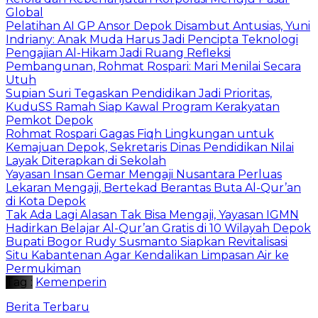
Global
Pelatihan AI GP Ansor Depok Disambut Antusias, Yuni
Indriany: Anak Muda Harus Jadi Pencipta Teknologi
Pengajian Al-Hikam Jadi Ruang Refleksi
Pembangunan, Rohmat Rospari: Mari Menilai Secara
Utuh
Supian Suri Tegaskan Pendidikan Jadi Prioritas,
KuduSS Ramah Siap Kawal Program Kerakyatan
Pemkot Depok
Rohmat Rospari Gagas Fiqh Lingkungan untuk
Kemajuan Depok, Sekretaris Dinas Pendidikan Nilai
Layak Diterapkan di Sekolah
Yayasan Insan Gemar Mengaji Nusantara Perluas
Lekaran Mengaji, Bertekad Berantas Buta Al-Qur’an
di Kota Depok
Tak Ada Lagi Alasan Tak Bisa Mengaji, Yayasan IGMN
Hadirkan Belajar Al-Qur’an Gratis di 10 Wilayah Depok
Bupati Bogor Rudy Susmanto Siapkan Revitalisasi
Situ Kabantenan Agar Kendalikan Limpasan Air ke
Permukiman
Tag :
Kemenperin
Berita Terbaru