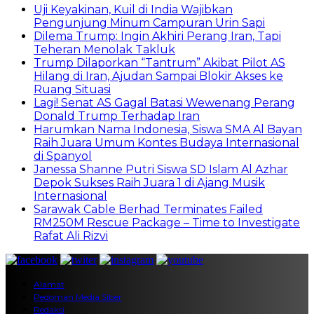
Uji Keyakinan, Kuil di India Wajibkan
Pengunjung Minum Campuran Urin Sapi
Dilema Trump: Ingin Akhiri Perang Iran, Tapi
Teheran Menolak Takluk
Trump Dilaporkan “Tantrum” Akibat Pilot AS
Hilang di Iran, Ajudan Sampai Blokir Akses ke
Ruang Situasi
Lagi! Senat AS Gagal Batasi Wewenang Perang
Donald Trump Terhadap Iran
Harumkan Nama Indonesia, Siswa SMA Al Bayan
Raih Juara Umum Kontes Budaya Internasional
di Spanyol
Janessa Shanne Putri Siswa SD Islam Al Azhar
Depok Sukses Raih Juara 1 di Ajang Musik
Internasional
Sarawak Cable Berhad Terminates Failed
RM250M Rescue Package – Time to Investigate
Rafat Ali Rizvi
Alamat
Pedoman Media Siber
Redaksi