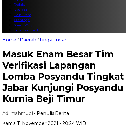
Redaksi
Nasional
Polhukam
Olahraga
Suara Warga
Entertainment
Home
Daerah
Lingkungan
/
/
Masuk Enam Besar Tim
Verifikasi Lapangan
Lomba Posyandu Tingkat
Jabar Kunjungi Posyandu
Kurnia Beji Timur
Adi mahmudi
- Penulis Berita
Kamis, 11 November 2021 - 20:24 WIB