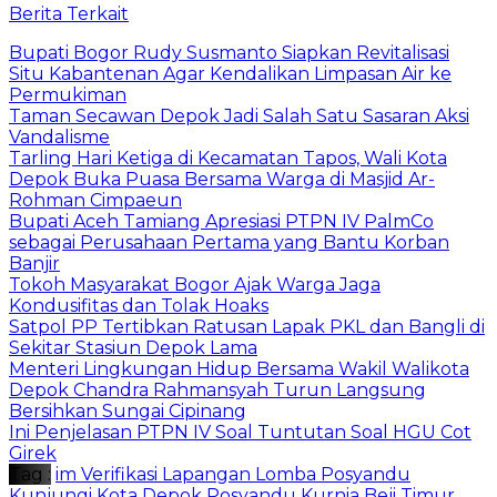
Berita Terkait
Bupati Bogor Rudy Susmanto Siapkan Revitalisasi
Situ Kabantenan Agar Kendalikan Limpasan Air ke
Permukiman
Taman Secawan Depok Jadi Salah Satu Sasaran Aksi
Vandalisme
Tarling Hari Ketiga di Kecamatan Tapos, Wali Kota
Depok Buka Puasa Bersama Warga di Masjid Ar-
Rohman Cimpaeun
Bupati Aceh Tamiang Apresiasi PTPN IV PalmCo
sebagai Perusahaan Pertama yang Bantu Korban
Banjir
Tokoh Masyarakat Bogor Ajak Warga Jaga
Kondusifitas dan Tolak Hoaks
Satpol PP Tertibkan Ratusan Lapak PKL dan Bangli di
Sekitar Stasiun Depok Lama
Menteri Lingkungan Hidup Bersama Wakil Walikota
Depok Chandra Rahmansyah Turun Langsung
Bersihkan Sungai Cipinang
Ini Penjelasan PTPN IV Soal Tuntutan Soal HGU Cot
Girek
Tag :
im Verifikasi Lapangan Lomba Posyandu
Kunjungi Kota Depok
Posyandu Kurnia Beji Timur