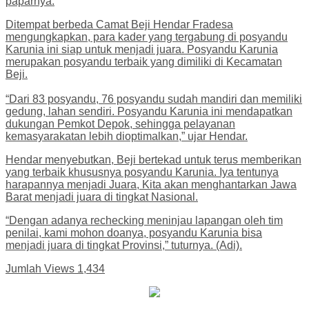
paparnya.
Ditempat berbeda Camat Beji Hendar Fradesa
mengungkapkan, para kader yang tergabung di posyandu
Karunia ini siap untuk menjadi juara. Posyandu Karunia
merupakan posyandu terbaik yang dimiliki di Kecamatan
Beji.
“Dari 83 posyandu, 76 posyandu sudah mandiri dan memiliki
gedung, lahan sendiri. Posyandu Karunia ini mendapatkan
dukungan Pemkot Depok, sehingga pelayanan
kemasyarakatan lebih dioptimalkan,” ujar Hendar.
Hendar menyebutkan, Beji bertekad untuk terus memberikan
yang terbaik khususnya posyandu Karunia. Iya tentunya
harapannya menjadi Juara, Kita akan menghantarkan Jawa
Barat menjadi juara di tingkat Nasional.
“Dengan adanya rechecking meninjau lapangan oleh tim
penilai, kami mohon doanya, posyandu Karunia bisa
menjadi juara di tingkat Provinsi,” tuturnya. (Adi).
Jumlah Views
1,434