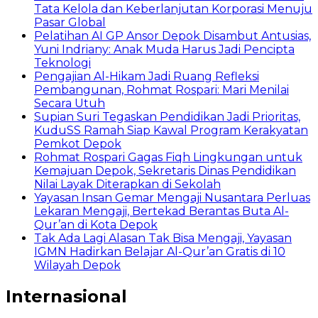
Tata Kelola dan Keberlanjutan Korporasi Menuju
Pasar Global
Pelatihan AI GP Ansor Depok Disambut Antusias,
Yuni Indriany: Anak Muda Harus Jadi Pencipta
Teknologi
Pengajian Al-Hikam Jadi Ruang Refleksi
Pembangunan, Rohmat Rospari: Mari Menilai
Secara Utuh
Supian Suri Tegaskan Pendidikan Jadi Prioritas,
KuduSS Ramah Siap Kawal Program Kerakyatan
Pemkot Depok
Rohmat Rospari Gagas Fiqh Lingkungan untuk
Kemajuan Depok, Sekretaris Dinas Pendidikan
Nilai Layak Diterapkan di Sekolah
Yayasan Insan Gemar Mengaji Nusantara Perluas
Lekaran Mengaji, Bertekad Berantas Buta Al-
Qur’an di Kota Depok
Tak Ada Lagi Alasan Tak Bisa Mengaji, Yayasan
IGMN Hadirkan Belajar Al-Qur’an Gratis di 10
Wilayah Depok
Internasional