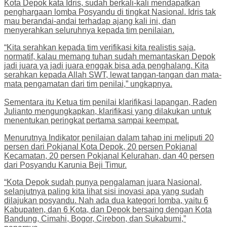
Kota Depok kata Idris, sudah berkali-kali mendapatkan
penghargaan lomba Posyandu di tingkat Nasional. Idris tak
mau berandai-andai terhadap ajang kali ini, dan
menyerahkan seluruhnya kepada tim penilaian.
“Kita serahkan kepada tim verifikasi kita realistis saja,
normatif, kalau memang tuhan sudah memantaskan Depok
jadi juara ya jadi juara enggak bisa ada penghalang. Kita
serahkan kepada Allah SWT, lewat tangan-tangan dan mata-
mata pengamatan dari tim penilai,” ungkapnya.
Sementara itu Ketua tim penilai klarifikasi lapangan, Raden
Julianto mengungkapkan, klarifikasi yang dilakukan untuk
menentukan peringkat pertama sampai keempat.
Menurutnya Indikator penilaian dalam tahap ini meliputi 20
persen dari Pokjanal Kota Depok, 20 persen Pokjanal
Kecamatan, 20 persen Pokjanal Kelurahan, dan 40 persen
dari Posyandu Karunia Beji Timur.
“Kota Depok sudah punya pengalaman juara Nasional,
selanjutnya paling kita lihat sisi inovasi apa yang sudah
dilajukan posyandu. Nah ada dua kategori lomba, yaitu 6
Kabupaten, dan 6 Kota, dan Depok bersaing dengan Kota
Bandung, Cimahi, Bogor, Cirebon, dan Sukabumi,”