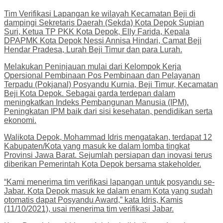
Tim Verifikasi Lapangan ke wilayah Kecamatan Beji di
dampingi Sekretaris Daerah (Sekda) Kota Depok Supian
Suri, Ketua TP PKK Kota Depok, Elly Farida, Kepala
DPAPMK Kota Depok Nessi Annisa Hindari, Camat Beji
Hendar Pradesa, Lurah Beji Timur dan para Lurah.
Melakukan Peninjauan mulai dari Kelompok Kerja
Opersional Pembinaan Pos Pembinaan dan Pelayanan
Terpadu (Pokjanal) Posyandu Kurnia, Beji Timur, Kecamatan
Beji Kota Depok. Sebagai garda terdepan dalam
meningkatkan Indeks Pembangunan Manusia (IPM).
Peningkatan IPM baik dari sisi kesehatan, pendidikan serta
ekonomi.
Walikota Depok, Mohammad Idris mengatakan, terdapat 12
Kabupaten/Kota yang masuk ke dalam lomba tingkat
Provinsi Jawa Barat. Sejumlah persiapan dan inovasi terus
diberikan Pemerintah Kota Depok bersama stakeholder.
“Kami menerima tim verifikasi lapangan untuk posyandu se-
Jabar. Kota Depok masuk ke dalam enam Kota yang sudah
otomatis dapat Posyandu Award,” kata Idris, Kamis
(11/10/2021), usai menerima tim verifikasi Jabar.