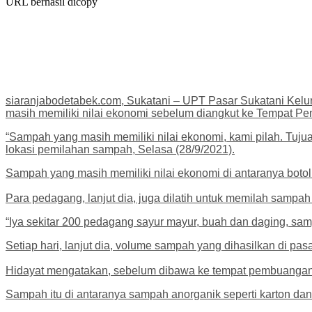
URL berhasil dicopy
siaranjabodetabek.com, Sukatani – UPT Pasar Sukatani Kel
masih memiliki nilai ekonomi sebelum diangkut ke Tempat 
“Sampah yang masih memiliki nilai ekonomi, kami pilah. Tu
lokasi pemilahan sampah, Selasa (28/9/2021).
Sampah yang masih memiliki nilai ekonomi di antaranya botol 
Para pedagang, lanjut dia, juga dilatih untuk memilah sampa
“Iya sekitar 200 pedagang sayur mayur, buah dan daging, sam
Setiap hari, lanjut dia, volume sampah yang dihasilkan di pasa
Hidayat mengatakan, sebelum dibawa ke tempat pembuangan a
Sampah itu di antaranya sampah anorganik seperti karton dan