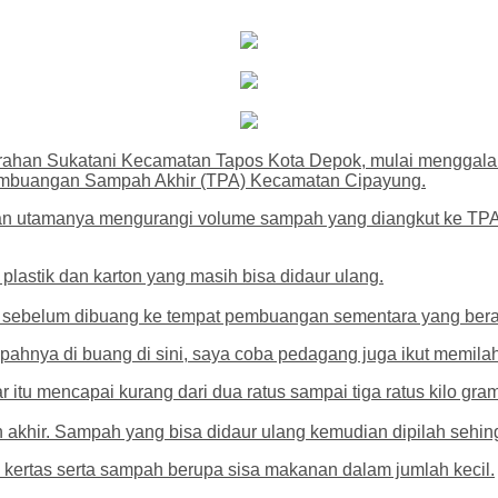
urahan Sukatani Kecamatan Tapos Kota Depok, mulai menggal
Pembuangan Sampah Akhir (TPA) Kecamatan Cipayung.
juan utamanya mengurangi volume sampah yang diangkut ke TPA
plastik dan karton yang masih bisa didaur ulang.
h sebelum dibuang ke tempat pembuangan sementara yang berada
pahnya di buang di sini, saya coba pedagang juga ikut memilah
r itu mencapai kurang dari dua ratus sampai tiga ratus kilo gram
khir. Sampah yang bisa didaur ulang kemudian dipilah sehin
 kertas serta sampah berupa sisa makanan dalam jumlah kecil.