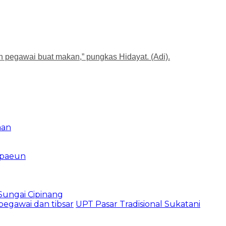
h pegawai buat makan,” pungkas Hidayat. (Adi).
man
mpaeun
ungai Cipinang
egawai dan tibsar
UPT Pasar Tradisional Sukatani