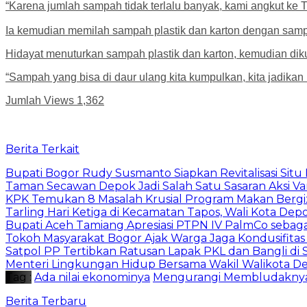
“Karena jumlah sampah tidak terlalu banyak, kami angkut ke TP
Ia kemudian memilah sampah plastik dan karton dengan sam
Hidayat menuturkan sampah plastik dan karton, kemudian di
“Sampah yang bisa di daur ulang kita kumpulkan, kita jadika
Jumlah Views
1,362
Berita Terkait
Bupati Bogor Rudy Susmanto Siapkan Revitalisasi Sit
Taman Secawan Depok Jadi Salah Satu Sasaran Aksi V
​KPK Temukan 8 Masalah Krusial Program Makan Bergizi 
Tarling Hari Ketiga di Kecamatan Tapos, Wali Kota D
Bupati Aceh Tamiang Apresiasi PTPN IV PalmCo sebag
Tokoh Masyarakat Bogor Ajak Warga Jaga Kondusifitas
Satpol PP Tertibkan Ratusan Lapak PKL dan Bangli di 
Menteri Lingkungan Hidup Bersama Wakil Walikota D
Tag :
Ada nilai ekonominya
Mengurangi Membludakny
Berita Terbaru