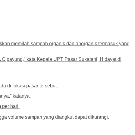
akkan memilah sampah organik dan anorganik termasuk yang
 Cipayung,” kata Kepala UPT Pasar Sukatani, Hidayat di
 di lokasi pasar tersebut.
nya,” katanya.
 per hari.
gga volume sampah yang diangkut dapat dikurangi.