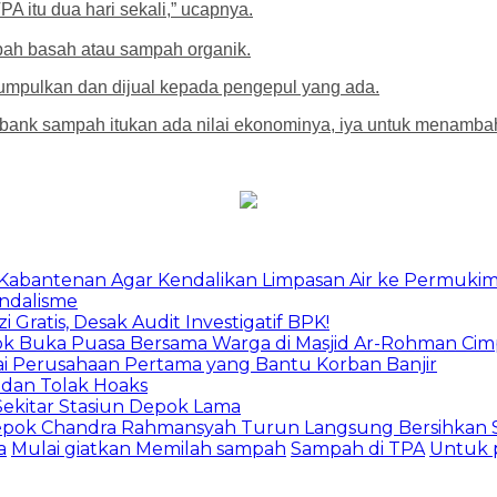
A itu dua hari sekali,” ucapnya.
pah basah atau sampah organik.
kumpulkan dan dijual kepada pengepul yang ada.
n bank sampah itukan ada nilai ekonominya, iya untuk menamba
u Kabantenan Agar Kendalikan Limpasan Air ke Permuki
andalisme
Gratis, Desak Audit Investigatif BPK!
epok Buka Puasa Bersama Warga di Masjid Ar-Rohman Ci
ai Perusahaan Pertama yang Bantu Korban Banjir
 dan Tolak Hoaks
Sekitar Stasiun Depok Lama
epok Chandra Rahmansyah Turun Langsung Bersihkan S
a
Mulai giatkan Memilah sampah
Sampah di TPA
Untuk p