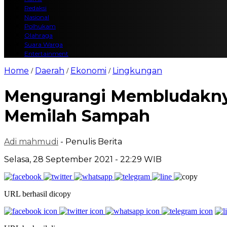
Redaksi
Nasional
Polhukam
Olahraga
Suara Warga
Entertainment
Home
Daerah
Ekonomi
Lingkungan
/
/
/
Mengurangi Membludaknya
Memilah Sampah
Adi mahmudi
- Penulis Berita
Selasa, 28 September 2021 - 22:29 WIB
URL berhasil dicopy