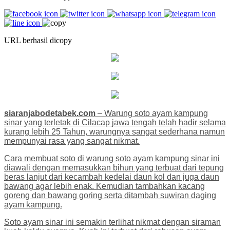
URL berhasil dicopy
siaranjabodetabek.com
– Warung soto ayam kampung
sinar yang terletak di Cilacap jawa tengah telah hadir selama
kurang lebih 25 Tahun, warungnya sangat sederhana namun
mempunyai rasa yang sangat nikmat.
Cara membuat soto di warung soto ayam kampung sinar ini
diawali dengan memasukkan bihun yang terbuat dari tepung
beras lanjut dari kecambah kedelai daun kol dan juga daun
bawang agar lebih enak. Kemudian tambahkan kacang
goreng dan bawang goring serta ditambah suwiran daging
ayam kampung.
Soto ayam sinar ini semakin terlihat nikmat dengan siraman