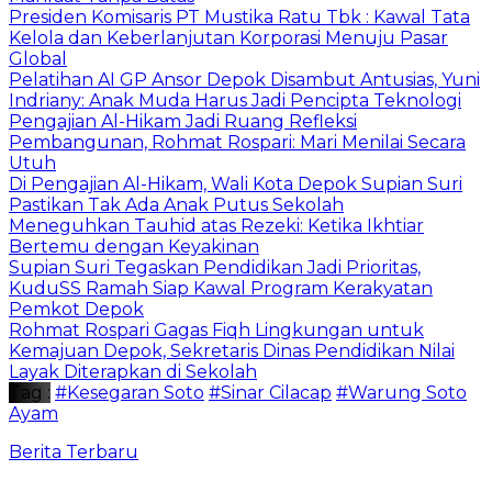
Presiden Komisaris PT Mustika Ratu Tbk : Kawal Tata
Kelola dan Keberlanjutan Korporasi Menuju Pasar
Global
Pelatihan AI GP Ansor Depok Disambut Antusias, Yuni
Indriany: Anak Muda Harus Jadi Pencipta Teknologi
Pengajian Al-Hikam Jadi Ruang Refleksi
Pembangunan, Rohmat Rospari: Mari Menilai Secara
Utuh
Di Pengajian Al-Hikam, Wali Kota Depok Supian Suri
Pastikan Tak Ada Anak Putus Sekolah
Meneguhkan Tauhid atas Rezeki: Ketika Ikhtiar
Bertemu dengan Keyakinan
Supian Suri Tegaskan Pendidikan Jadi Prioritas,
KuduSS Ramah Siap Kawal Program Kerakyatan
Pemkot Depok
Rohmat Rospari Gagas Fiqh Lingkungan untuk
Kemajuan Depok, Sekretaris Dinas Pendidikan Nilai
Layak Diterapkan di Sekolah
Tag :
#Kesegaran Soto
#Sinar Cilacap
#Warung Soto
Ayam
Berita Terbaru