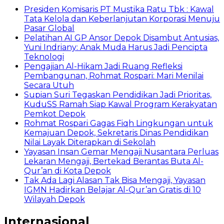
Presiden Komisaris PT Mustika Ratu Tbk : Kawal
Tata Kelola dan Keberlanjutan Korporasi Menuju
Pasar Global
Pelatihan AI GP Ansor Depok Disambut Antusias,
Yuni Indriany: Anak Muda Harus Jadi Pencipta
Teknologi
Pengajian Al-Hikam Jadi Ruang Refleksi
Pembangunan, Rohmat Rospari: Mari Menilai
Secara Utuh
Supian Suri Tegaskan Pendidikan Jadi Prioritas,
KuduSS Ramah Siap Kawal Program Kerakyatan
Pemkot Depok
Rohmat Rospari Gagas Fiqh Lingkungan untuk
Kemajuan Depok, Sekretaris Dinas Pendidikan
Nilai Layak Diterapkan di Sekolah
Yayasan Insan Gemar Mengaji Nusantara Perluas
Lekaran Mengaji, Bertekad Berantas Buta Al-
Qur’an di Kota Depok
Tak Ada Lagi Alasan Tak Bisa Mengaji, Yayasan
IGMN Hadirkan Belajar Al-Qur’an Gratis di 10
Wilayah Depok
Internasional