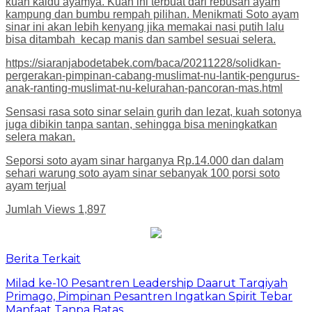
kuah kaldu ayamya. Kuah ini terbuat dari rebusan ayam
kampung dan bumbu rempah pilihan. Menikmati Soto ayam
sinar ini akan lebih kenyang jika memakai nasi putih lalu
bisa ditambah kecap manis dan sambel sesuai selera.
https://siaranjabodetabek.com/baca/20211228/solidkan-
pergerakan-pimpinan-cabang-muslimat-nu-lantik-pengurus-
anak-ranting-muslimat-nu-kelurahan-pancoran-mas.html
Sensasi rasa soto sinar selain gurih dan lezat, kuah sotonya
juga dibikin tanpa santan, sehingga bisa meningkatkan
selera makan.
Seporsi soto ayam sinar harganya Rp.14.000 dan dalam
sehari warung soto ayam sinar sebanyak 100 porsi soto
ayam terjual
Jumlah Views
1,897
Berita Terkait
Milad ke-10 Pesantren Leadership Daarut Tarqiyah
Primago, Pimpinan Pesantren Ingatkan Spirit Tebar
Manfaat Tanpa Batas