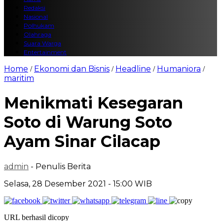
Redaksi
Nasional
Polhukam
Olahraga
Suara Warga
Entertainment
Home
Ekonomi dan Bisnis
Headline
Humaniora
/
/
/
/
maritim
Menikmati Kesegaran
Soto di Warung Soto
Ayam Sinar Cilacap
admin
- Penulis Berita
Selasa, 28 Desember 2021 - 15:00 WIB
URL berhasil dicopy