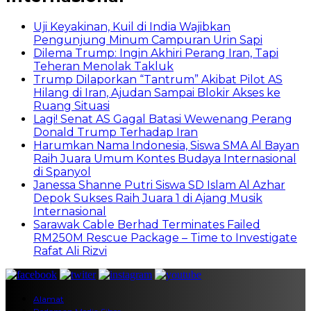
Uji Keyakinan, Kuil di India Wajibkan
Pengunjung Minum Campuran Urin Sapi
Dilema Trump: Ingin Akhiri Perang Iran, Tapi
Teheran Menolak Takluk
Trump Dilaporkan “Tantrum” Akibat Pilot AS
Hilang di Iran, Ajudan Sampai Blokir Akses ke
Ruang Situasi
Lagi! Senat AS Gagal Batasi Wewenang Perang
Donald Trump Terhadap Iran
Harumkan Nama Indonesia, Siswa SMA Al Bayan
Raih Juara Umum Kontes Budaya Internasional
di Spanyol
Janessa Shanne Putri Siswa SD Islam Al Azhar
Depok Sukses Raih Juara 1 di Ajang Musik
Internasional
Sarawak Cable Berhad Terminates Failed
RM250M Rescue Package – Time to Investigate
Rafat Ali Rizvi
Alamat