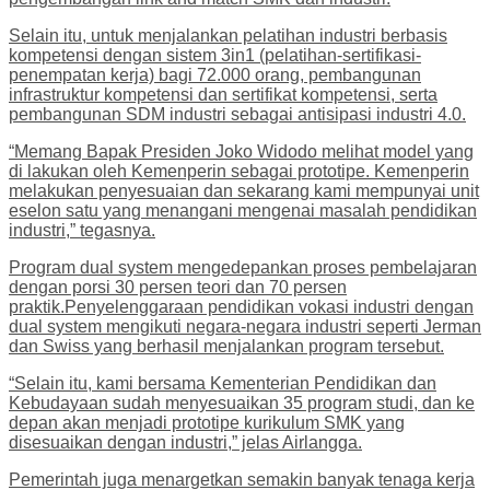
Selain itu, untuk menjalankan pelatihan industri berbasis
kompetensi dengan sistem 3in1 (pelatihan-sertifikasi-
penempatan kerja) bagi 72.000 orang, pembangunan
infrastruktur kompetensi dan sertifikat kompetensi, serta
pembangunan SDM industri sebagai antisipasi industri 4.0.
“Memang Bapak Presiden Joko Widodo melihat model yang
di lakukan oleh Kemenperin sebagai prototipe. Kemenperin
melakukan penyesuaian dan sekarang kami mempunyai unit
eselon satu yang menangani mengenai masalah pendidikan
industri,” tegasnya.
Program dual system mengedepankan proses pembelajaran
dengan porsi 30 persen teori dan 70 persen
praktik.Penyelenggaraan pendidikan vokasi industri dengan
dual system mengikuti negara-negara industri seperti Jerman
dan Swiss yang berhasil menjalankan program tersebut.
“Selain itu, kami bersama Kementerian Pendidikan dan
Kebudayaan sudah menyesuaikan 35 program studi, dan ke
depan akan menjadi prototipe kurikulum SMK yang
disesuaikan dengan industri,” jelas Airlangga.
Pemerintah juga menargetkan semakin banyak tenaga kerja