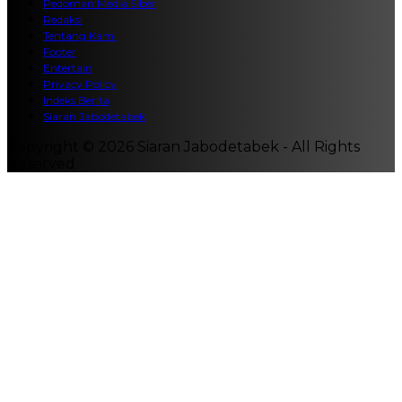
Pedoman Media Siber
Redaksi
Tentang Kami
Footer
Entertain
Privacy Policy
Indeks Berita
Siaran Jabodetabek
Copyright © 2026 Siaran Jabodetabek - All Rights
Reserved