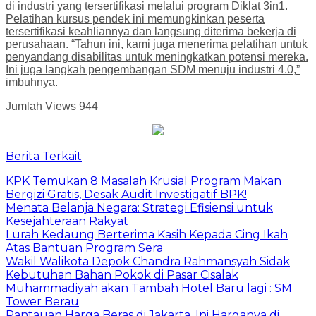
di industri yang tersertifikasi melalui program Diklat 3in1.
Pelatihan kursus pendek ini memungkinkan peserta
tersertifikasi keahliannya dan langsung diterima bekerja di
perusahaan. “Tahun ini, kami juga menerima pelatihan untuk
penyandang disabilitas untuk meningkatkan potensi mereka.
Ini juga langkah pengembangan SDM menuju industri 4.0,”
imbuhnya.
Jumlah Views
944
Berita Terkait
​KPK Temukan 8 Masalah Krusial Program Makan
Bergizi Gratis, Desak Audit Investigatif BPK!
Menata Belanja Negara: Strategi Efisiensi untuk
Kesejahteraan Rakyat
Lurah Kedaung Berterima Kasih Kepada Cing Ikah
Atas Bantuan Program Sera
Wakil Walikota Depok Chandra Rahmansyah Sidak
Kebutuhan Bahan Pokok di Pasar Cisalak
Muhammadiyah akan Tambah Hotel Baru lagi : SM
Tower Berau
Pantauan Harga Beras di Jakarta, Ini Harganya di