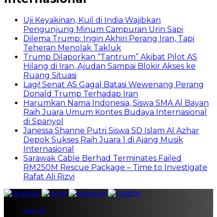
Uji Keyakinan, Kuil di India Wajibkan
Pengunjung Minum Campuran Urin Sapi
Dilema Trump: Ingin Akhiri Perang Iran, Tapi
Teheran Menolak Takluk
Trump Dilaporkan “Tantrum” Akibat Pilot AS
Hilang di Iran, Ajudan Sampai Blokir Akses ke
Ruang Situasi
Lagi! Senat AS Gagal Batasi Wewenang Perang
Donald Trump Terhadap Iran
Harumkan Nama Indonesia, Siswa SMA Al Bayan
Raih Juara Umum Kontes Budaya Internasional
di Spanyol
Janessa Shanne Putri Siswa SD Islam Al Azhar
Depok Sukses Raih Juara 1 di Ajang Musik
Internasional
Sarawak Cable Berhad Terminates Failed
RM250M Rescue Package – Time to Investigate
Rafat Ali Rizvi
Alamat