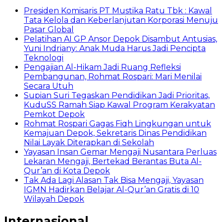
Presiden Komisaris PT Mustika Ratu Tbk : Kawal
Tata Kelola dan Keberlanjutan Korporasi Menuju
Pasar Global
Pelatihan AI GP Ansor Depok Disambut Antusias,
Yuni Indriany: Anak Muda Harus Jadi Pencipta
Teknologi
Pengajian Al-Hikam Jadi Ruang Refleksi
Pembangunan, Rohmat Rospari: Mari Menilai
Secara Utuh
Supian Suri Tegaskan Pendidikan Jadi Prioritas,
KuduSS Ramah Siap Kawal Program Kerakyatan
Pemkot Depok
Rohmat Rospari Gagas Fiqh Lingkungan untuk
Kemajuan Depok, Sekretaris Dinas Pendidikan
Nilai Layak Diterapkan di Sekolah
Yayasan Insan Gemar Mengaji Nusantara Perluas
Lekaran Mengaji, Bertekad Berantas Buta Al-
Qur’an di Kota Depok
Tak Ada Lagi Alasan Tak Bisa Mengaji, Yayasan
IGMN Hadirkan Belajar Al-Qur’an Gratis di 10
Wilayah Depok
Internasional