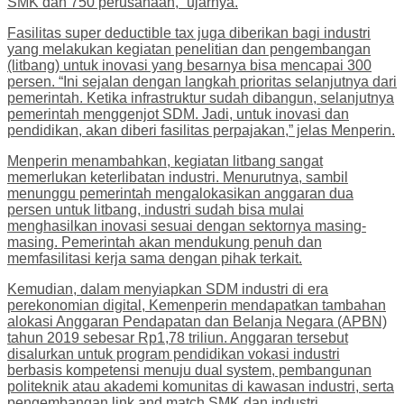
SMK dan 750 perusahaan,” ujarnya.
Fasilitas super deductible tax juga diberikan bagi industri
yang melakukan kegiatan penelitian dan pengembangan
(litbang) untuk inovasi yang besarnya bisa mencapai 300
persen. “Ini sejalan dengan langkah prioritas selanjutnya dari
pemerintah. Ketika infrastruktur sudah dibangun, selanjutnya
pemerintah menggenjot SDM. Jadi, untuk inovasi dan
pendidikan, akan diberi fasilitas perpajakan,” jelas Menperin.
Menperin menambahkan, kegiatan litbang sangat
memerlukan keterlibatan industri. Menurutnya, sambil
menunggu pemerintah mengalokasikan anggaran dua
persen untuk litbang, industri sudah bisa mulai
menghasilkan inovasi sesuai dengan sektornya masing-
masing. Pemerintah akan mendukung penuh dan
memfasilitasi kerja sama dengan pihak terkait.
Kemudian, dalam menyiapkan SDM industri di era
perekonomian digital, Kemenperin mendapatkan tambahan
alokasi Anggaran Pendapatan dan Belanja Negara (APBN)
tahun 2019 sebesar Rp1,78 triliun. Anggaran tersebut
disalurkan untuk program pendidikan vokasi industri
berbasis kompetensi menuju dual system, pembangunan
politeknik atau akademi komunitas di kawasan industri, serta
pengembangan link and match SMK dan industri.