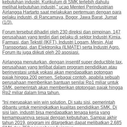
kebutuhan industri. Kurikulum di SMK terlebih dahulu
melihat kebutuhan industri,” ucap Menteri Perindustrian
Airlangga Hartarto saat melakukan pertemuan dengan para
pelaku industri, di Rancamaya, Bogor, Jawa Barat, Jumat
(1/3).
Forum tersebut dihadiri oleh 230 direksi dan pimpinan, 147
perusahaan yang terdiri dari pelaku di sektor Industri Kimia,
Farmasi, dan Tekstil (IKFT), Industri Logam, Mesin, Alat
Transportasi, dan Elektronika (ILMATE) serta Industri Agro.
Forum itu juga diikuti oleh 20 asosiasi.
Airlangga menuturkan, dengan insentif super deductible tax,
perusahaan yang terlibat dalam program pendidikan atau
berinvestasi untuk vokasi akan mendapatkan potongan
pajak hingga 200 persen. Sebagai contoh, apabila sebuah
perusahaan memberikan bantuan senilai Rp1 miliar untuk
SMK, pemerintah akan memberikan ptotongan pajak hingga
Rp2 miliar dalam lima tahun.
“Ini merupakan win win solution. Di satu sisi, pemerintah
dibantu untuk meningkatkan kualitas pendidikan SMK. Di
sisi lain, industri bisa mendapatkan tenaga kerja yang
kemampuannya sesuai dengan kebutuhan. Sampai akhir
tahun 2019, program ini ditargetkan dapat melibatkan 2.685