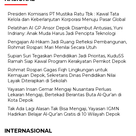
Presiden Komisaris PT Mustika Ratu Tbk : Kawal Tata
Kelola dan Keberlanjutan Korporasi Menuju Pasar Global
Pelatihan AI GP Ansor Depok Disambut Antusias, Yuni
Indriany: Anak Muda Harus Jadi Pencipta Teknologi
Pengajian Al-Hikam Jadi Ruang Refleksi Pembangunan,
Rohmat Rospari: Mari Menilai Secara Utuh
Supian Suri Tegaskan Pendidikan Jadi Prioritas, KuduSS
Ramah Siap Kawal Program Kerakyatan Pemkot Depok
Rohmat Rospari Gagas Fiqh Lingkungan untuk
Kemajuan Depok, Sekretaris Dinas Pendidikan Nilai
Layak Diterapkan di Sekolah
Yayasan Insan Gemar Mengaji Nusantara Perluas
Lekaran Mengaji, Bertekad Berantas Buta Al-Qur’an di
Kota Depok
Tak Ada Lagi Alasan Tak Bisa Mengaji, Yayasan IGMN
Hadirkan Belajar Al-Qur’an Gratis di 10 Wilayah Depok
INTERNASIONAL