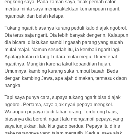
engkong saya. Pada zaman saya, tidak pernah calon
mertua minta saya mempraktekkan kemampuan ngarit,
ngampak, dan belah kelapa.
Tukang ngarit biasanya kurang peduli kalo diajak ngobrol.
Dia terus saja ngarit. Dia lebih banyak dengerin. Kalaupun
dia bicara, dilakukan sambil ngasah parang yang sudah
mulai majal. Namun sesudah itu, ia kembali ngarit lagi.
Apalagi kalau di langit udara mulai megu. Dipercepat
ngaritnya. Mungkin karena takut kebandilan hujan.
Umumnya, kambing kurang suka rumput basah. Beda
dengan kambing Jawa, apa ajah dimakan, termasuk daon
nangka.
Tapi saya punya cara, supaya tukang ngarit bisa diajak
ngobrol. Pertama, saya ajak nyari pepaya mengkel.
Walaupun pepaya itu di lahan orang. Terdorong haus,
biasanya dia berenti ngarit lalu mengambil pepaya yang
saya tunjukkan, lalu kita gado berdua. Pepaya itu diiris
pake parangnya yang tajam memutih. Kedua, saya ajak