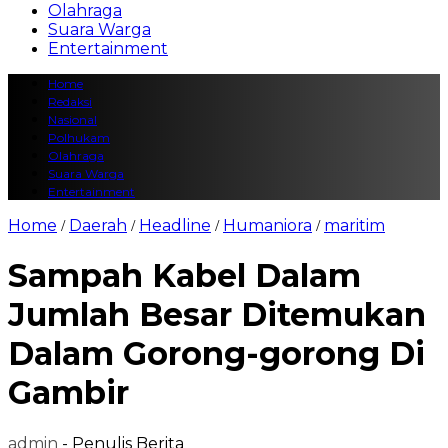
Olahraga
Suara Warga
Entertainment
Home
Redaksi
Nasional
Polhukam
Olahraga
Suara Warga
Entertainment
Home
Daerah
Headline
Humaniora
maritim
/
/
/
/
Sampah Kabel Dalam
Jumlah Besar Ditemukan
Dalam Gorong-gorong Di
Gambir
admin
- Penulis Berita