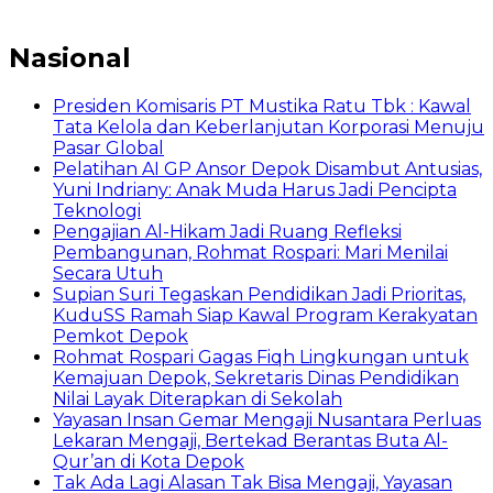
Nasional
Presiden Komisaris PT Mustika Ratu Tbk : Kawal
Tata Kelola dan Keberlanjutan Korporasi Menuju
Pasar Global
Pelatihan AI GP Ansor Depok Disambut Antusias,
Yuni Indriany: Anak Muda Harus Jadi Pencipta
Teknologi
Pengajian Al-Hikam Jadi Ruang Refleksi
Pembangunan, Rohmat Rospari: Mari Menilai
Secara Utuh
Supian Suri Tegaskan Pendidikan Jadi Prioritas,
KuduSS Ramah Siap Kawal Program Kerakyatan
Pemkot Depok
Rohmat Rospari Gagas Fiqh Lingkungan untuk
Kemajuan Depok, Sekretaris Dinas Pendidikan
Nilai Layak Diterapkan di Sekolah
Yayasan Insan Gemar Mengaji Nusantara Perluas
Lekaran Mengaji, Bertekad Berantas Buta Al-
Qur’an di Kota Depok
Tak Ada Lagi Alasan Tak Bisa Mengaji, Yayasan