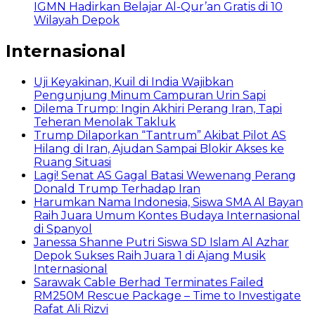
IGMN Hadirkan Belajar Al-Qur’an Gratis di 10
Wilayah Depok
Internasional
Uji Keyakinan, Kuil di India Wajibkan
Pengunjung Minum Campuran Urin Sapi
Dilema Trump: Ingin Akhiri Perang Iran, Tapi
Teheran Menolak Takluk
Trump Dilaporkan “Tantrum” Akibat Pilot AS
Hilang di Iran, Ajudan Sampai Blokir Akses ke
Ruang Situasi
Lagi! Senat AS Gagal Batasi Wewenang Perang
Donald Trump Terhadap Iran
Harumkan Nama Indonesia, Siswa SMA Al Bayan
Raih Juara Umum Kontes Budaya Internasional
di Spanyol
Janessa Shanne Putri Siswa SD Islam Al Azhar
Depok Sukses Raih Juara 1 di Ajang Musik
Internasional
Sarawak Cable Berhad Terminates Failed
RM250M Rescue Package – Time to Investigate
Rafat Ali Rizvi