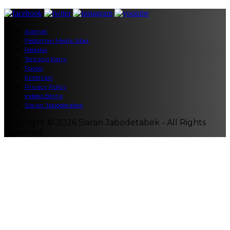
Alamat
Pedoman Media Siber
Redaksi
Tentang Kami
Footer
Entertain
Privacy Policy
Indeks Berita
Siaran Jabodetabek
Copyright © 2026 Siaran Jabodetabek - All Rights
Reserved