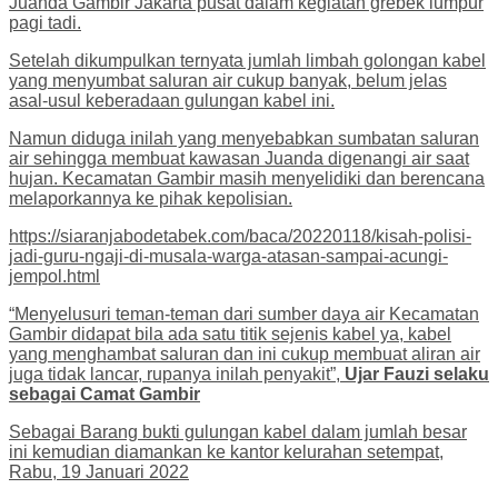
Juanda Gambir Jakarta pusat dalam kegiatan grebek lumpur
pagi tadi.
Setelah dikumpulkan ternyata jumlah limbah golongan kabel
yang menyumbat saluran air cukup banyak, belum jelas
asal-usul keberadaan gulungan kabel ini.
Namun diduga inilah yang menyebabkan sumbatan saluran
air sehingga membuat kawasan Juanda digenangi air saat
hujan. Kecamatan Gambir masih menyelidiki dan berencana
melaporkannya ke pihak kepolisian.
https://siaranjabodetabek.com/baca/20220118/kisah-polisi-
jadi-guru-ngaji-di-musala-warga-atasan-sampai-acungi-
jempol.html
“Menyelusuri teman-teman dari sumber daya air Kecamatan
Gambir didapat bila ada satu titik sejenis kabel ya, kabel
yang menghambat saluran dan ini cukup membuat aliran air
juga tidak lancar, rupanya inilah penyakit”,
Ujar Fauzi selaku
sebagai Camat Gambir
Sebagai Barang bukti gulungan kabel dalam jumlah besar
ini kemudian diamankan ke kantor kelurahan setempat,
Rabu, 19 Januari 2022