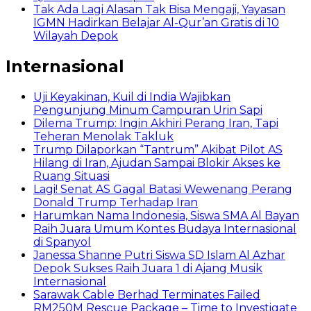
Tak Ada Lagi Alasan Tak Bisa Mengaji, Yayasan
IGMN Hadirkan Belajar Al-Qur’an Gratis di 10
Wilayah Depok
Internasional
Uji Keyakinan, Kuil di India Wajibkan
Pengunjung Minum Campuran Urin Sapi
Dilema Trump: Ingin Akhiri Perang Iran, Tapi
Teheran Menolak Takluk
Trump Dilaporkan “Tantrum” Akibat Pilot AS
Hilang di Iran, Ajudan Sampai Blokir Akses ke
Ruang Situasi
Lagi! Senat AS Gagal Batasi Wewenang Perang
Donald Trump Terhadap Iran
Harumkan Nama Indonesia, Siswa SMA Al Bayan
Raih Juara Umum Kontes Budaya Internasional
di Spanyol
Janessa Shanne Putri Siswa SD Islam Al Azhar
Depok Sukses Raih Juara 1 di Ajang Musik
Internasional
Sarawak Cable Berhad Terminates Failed
RM250M Rescue Package – Time to Investigate