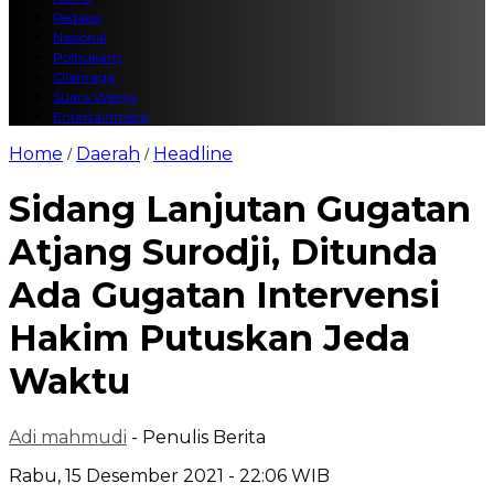
Redaksi
Nasional
Polhukam
Olahraga
Suara Warga
Entertainment
Home
Daerah
Headline
/
/
Sidang Lanjutan Gugatan
Atjang Surodji, Ditunda
Ada Gugatan Intervensi
Hakim Putuskan Jeda
Waktu
Adi mahmudi
- Penulis Berita
Rabu, 15 Desember 2021 - 22:06 WIB