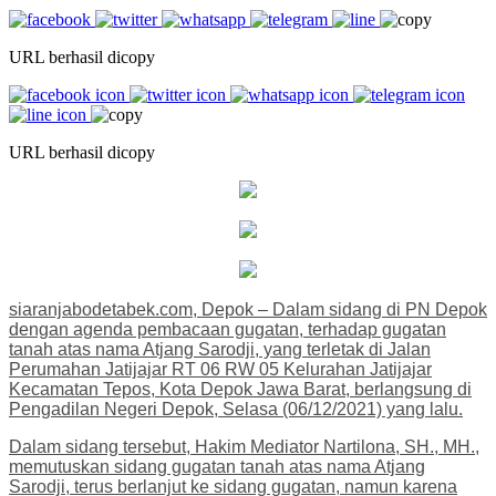
URL berhasil dicopy
URL berhasil dicopy
siaranjabodetabek.com, Depok – Dalam sidang di PN Depok
dengan agenda pembacaan gugatan, terhadap gugatan
tanah atas nama Atjang Sarodji, yang terletak di Jalan
Perumahan Jatijajar RT 06 RW 05 Kelurahan Jatijajar
Kecamatan Tepos, Kota Depok Jawa Barat, berlangsung di
Pengadilan Negeri Depok, Selasa (06/12/2021) yang lalu.
Dalam sidang tersebut, Hakim Mediator Nartilona, SH., MH.,
memutuskan sidang gugatan tanah atas nama Atjang
Sarodji, terus berlanjut ke sidang gugatan, namun karena