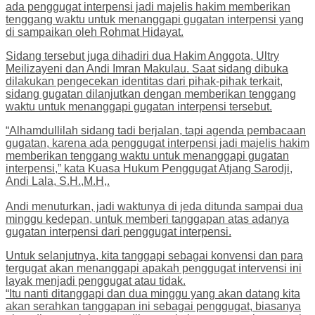
ada penggugat interpensi jadi majelis hakim memberikan
tenggang waktu untuk menanggapi gugatan interpensi yang
di sampaikan oleh Rohmat Hidayat.
Sidang tersebut juga dihadiri dua Hakim Anggota, Ultry
Meilizayeni dan Andi Imran Makulau. Saat sidang dibuka
dilakukan pengecekan identitas dari pihak-pihak terkait,
sidang gugatan dilanjutkan dengan memberikan tenggang
waktu untuk menanggapi gugatan interpensi tersebut.
“Alhamdullilah sidang tadi berjalan, tapi agenda pembacaan
gugatan, karena ada penggugat interpensi jadi majelis hakim
memberikan tenggang waktu untuk menanggapi gugatan
interpensi,” kata Kuasa Hukum Penggugat Atjang Sarodji,
Andi Lala, S.H.,M.H,.
Andi menuturkan, jadi waktunya di jeda ditunda sampai dua
minggu kedepan, untuk memberi tanggapan atas adanya
gugatan interpensi dari penggugat interpensi.
Untuk selanjutnya, kita tanggapi sebagai konvensi dan para
tergugat akan menanggapi apakah penggugat intervensi ini
layak menjadi penggugat atau tidak.
“Itu nanti ditanggapi dan dua minggu yang akan datang kita
akan serahkan tanggapan ini sebagai penggugat, biasanya