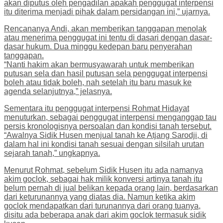
akan diputus oleh pengadilan apakah penggugat interpensi
itu diterima menjadi pihak dalam persidangan ini,” ujarnya.
Rencananya Andi, akan memberikan tanggapan menolak
atau menerima penggugat ini tentu di dasari dengan dasar-
dasar hukum. Dua minggu kedepan baru penyerahan
tanggapan.
“Nanti hakim akan bermusyawarah untuk memberikan
putusan sela dan hasil putusan sela penggugat interpensi
boleh atau tidak boleh, nah setelah itu baru masuk ke
agenda selanjutnya,” jelasnya.
Sementara itu penggugat interpensi Rohmat Hidayat
menuturkan, sebagai penggugat interpensi menganggap tau
persis kronologisnya persoalan dan kondisi tanah tersebut.
“Awalnya Sidik Husen menjual tanah ke Atjang Sarodji, di
dalam hal ini kondisi tanah sesuai dengan silsilah urutan
sejarah tanah,” ungkapnya.
Menurut Rohmat, sebelum Sidik Husen itu ada namanya
akim goclok, sebagai hak milik konversi artinya tanah itu
belum pernah di jual belikan kepada orang lain, berdasarkan
dari keturunannya yang diatas dia. Namun ketika akim
goclok mendapatkan dari turunannya dari orang tuanya,
disitu ada beberapa anak dari akim goclok termasuk sidik