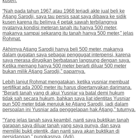
kusen.
“Nah pada tahun 1967 atau 1968 terjadi akte jual beli ke
Atjang Sarodji, saya tau persis saat saya dibawa ke sidik
kusen karena itu belinya 4 petak sawah terbilangnya
nyatanya kondisi meteran tanah itu hanya 500 meter,
makanya sampai sekarang itu tanah hanya 500 meter,” jelas
Rohmat.
Akhirnya Atjang Sarodji hanya beli 500 meter, makanya
dalam gugatan saya sebagai penggugat interpensi, karena
saya merasa dirugikan berbatasan langsung dengan saya.
Ketika memang hanya 500 meter berarti diluar 500 meter
bukan milik Atjang Sarodji,” paparnya.
Lebih lanjut Rohmat mengatakan, ketika yusniar membuat
sertifikat ada 2000 meter itu harus dipertanyakan darimana.
“Berarti tanah yang di akui Yusniar ya batal demi hukum
tidak sah secara hukum, bahkan saya liat identitas Yusniar
pun 500 meter tidak merujuk ke Atjang Sarodji, jadi dalam
persoalan ini Yusniar ada penggelapan hak Atjang,” tuturnya.
“Yang jelas tanah saya keambil, nanti saya buktikan tanah
garapan saya diluar tanah yang saya punya, dan saya
memiliki bukti otentik, dan nanti saya akan buktikan di
persidangan,” pungkasnya. (Adi).