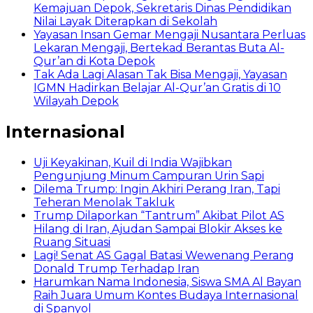
Kemajuan Depok, Sekretaris Dinas Pendidikan
Nilai Layak Diterapkan di Sekolah
Yayasan Insan Gemar Mengaji Nusantara Perluas
Lekaran Mengaji, Bertekad Berantas Buta Al-
Qur’an di Kota Depok
Tak Ada Lagi Alasan Tak Bisa Mengaji, Yayasan
IGMN Hadirkan Belajar Al-Qur’an Gratis di 10
Wilayah Depok
Internasional
Uji Keyakinan, Kuil di India Wajibkan
Pengunjung Minum Campuran Urin Sapi
Dilema Trump: Ingin Akhiri Perang Iran, Tapi
Teheran Menolak Takluk
Trump Dilaporkan “Tantrum” Akibat Pilot AS
Hilang di Iran, Ajudan Sampai Blokir Akses ke
Ruang Situasi
Lagi! Senat AS Gagal Batasi Wewenang Perang
Donald Trump Terhadap Iran
Harumkan Nama Indonesia, Siswa SMA Al Bayan
Raih Juara Umum Kontes Budaya Internasional
di Spanyol