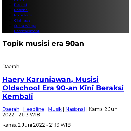
Redaksi
Nasional
Polhukam
Olahraga
Suara Warga
Entertainment
Topik
musisi era 90an
Daerah
Haery Karuniawan, Musisi
Oldschool Era 90-an Kini Beraksi
Kembali
Daerah
|
Headline
|
Musik
|
Nasional
| Kamis, 2 Juni
2022 - 21:13 WIB
Kamis, 2 Juni 2022 - 21:13 WIB