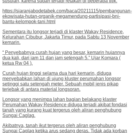
susulan, karena sudah terjadi retakan di beberapa titik.
https://siaranjabodetabek.com/baca/20211115/pembangunan-
ekowisata-hutan-organik-megamendung-partisipasi-bni-
bantu-kelompok-tani.html
Sementara itu longsor terjadi di klaster Wakay Residence,
Kelurahan Cibubur, Jakarta Timur, pada Sabtu 13 November
kemarin.
“ Penyebabnya curah hujan yang besar, kemarin hujannya
dua kali, dari jam 11 dan jam setengah 5.” Ujar Komara (
ketua Rw 04 ).
Curah hujan tinggi selama dua hari kemarin, diduga
menyebabkan lahan di ujung kluster perumahan longsor
setinggi satu setengah meter. Sebuah mobil jenis pikap
terjebak di antara material longsoran.
Longsor yang menimpa lahan bagian belakang klaster
Perumahan Wakay Residence diduga terjadi akibat fondasi
tanah yang kurang kuat tergerus oleh aliran penghubung
Sungai Caglag.
Akibatnya, tanah ikut tergerus oleh aliran penghubung
Sungai Caglag ketika arus sedang deras. Tidak ada korban