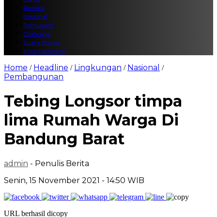
Redaksi
Nasional
Polhukam
Olahraga
Suara Warga
Entertainment
Home
Headline
Lingkungan
Nasional
/
/
/
/
Pembangunan
Tebing Longsor timpa
lima Rumah Warga Di
Bandung Barat
admin
- Penulis Berita
Senin, 15 November 2021 - 14:50 WIB
URL berhasil dicopy