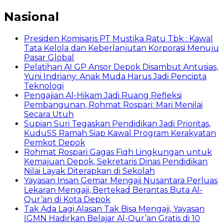
Nasional
Presiden Komisaris PT Mustika Ratu Tbk : Kawal
Tata Kelola dan Keberlanjutan Korporasi Menuju
Pasar Global
Pelatihan AI GP Ansor Depok Disambut Antusias,
Yuni Indriany: Anak Muda Harus Jadi Pencipta
Teknologi
Pengajian Al-Hikam Jadi Ruang Refleksi
Pembangunan, Rohmat Rospari: Mari Menilai
Secara Utuh
Supian Suri Tegaskan Pendidikan Jadi Prioritas,
KuduSS Ramah Siap Kawal Program Kerakyatan
Pemkot Depok
Rohmat Rospari Gagas Fiqh Lingkungan untuk
Kemajuan Depok, Sekretaris Dinas Pendidikan
Nilai Layak Diterapkan di Sekolah
Yayasan Insan Gemar Mengaji Nusantara Perluas
Lekaran Mengaji, Bertekad Berantas Buta Al-
Qur’an di Kota Depok
Tak Ada Lagi Alasan Tak Bisa Mengaji, Yayasan
IGMN Hadirkan Belajar Al-Qur’an Gratis di 10