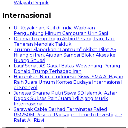
Wilayah Depok
Internasional
Uji Keyakinan, Kuil di India Wajibkan
Pengunjung Minum Campuran Urin Sapi
Dilema Trump: Ingin Akhiri Perang Iran, Tapi
Teheran Menolak Takluk
Trump Dilaporkan “Tantrum” Akibat Pilot AS
Hilang di Iran, Ajudan Sampai Blokir Akses ke
Ruang Situasi
Lagi! Senat AS Gagal Batasi Wewenang Perang
Donald Trump Terhadap Iran
Harumkan Nama Indonesia, Siswa SMA Al Bayan
Raih Juara Umum Kontes Budaya Internasional
di Spanyol
Janessa Shanne Putri Siswa SD Islam Al Azhar
Depok Sukses Raih Juara 1 di Ajang Musik
Internasional
Sarawak Cable Berhad Terminates Failed
RM250M Rescue Package – Time to Investigate
Rafat Ali Rizvi