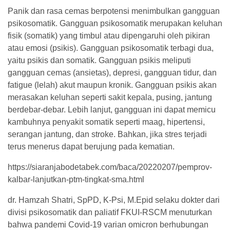
Panik dan rasa cemas berpotensi menimbulkan gangguan
psikosomatik. Gangguan psikosomatik merupakan keluhan
fisik (somatik) yang timbul atau dipengaruhi oleh pikiran
atau emosi (psikis). Gangguan psikosomatik terbagi dua,
yaitu psikis dan somatik. Gangguan psikis meliputi
gangguan cemas (ansietas), depresi, gangguan tidur, dan
fatigue (lelah) akut maupun kronik. Gangguan psikis akan
merasakan keluhan seperti sakit kepala, pusing, jantung
berdebar-debar. Lebih lanjut, gangguan ini dapat memicu
kambuhnya penyakit somatik seperti maag, hipertensi,
serangan jantung, dan stroke. Bahkan, jika stres terjadi
terus menerus dapat berujung pada kematian.
https://siaranjabodetabek.com/baca/20220207/pemprov-
kalbar-lanjutkan-ptm-tingkat-sma.html
dr. Hamzah Shatri, SpPD, K-Psi, M.Epid selaku dokter dari
divisi psikosomatik dan paliatif FKUI-RSCM menuturkan
bahwa pandemi Covid-19 varian omicron berhubungan