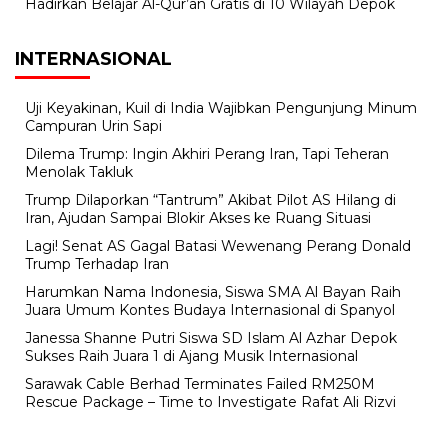
Hadirkan Belajar Al-Qur’an Gratis di 10 Wilayah Depok
INTERNASIONAL
Uji Keyakinan, Kuil di India Wajibkan Pengunjung Minum
Campuran Urin Sapi
Dilema Trump: Ingin Akhiri Perang Iran, Tapi Teheran
Menolak Takluk
Trump Dilaporkan “Tantrum” Akibat Pilot AS Hilang di
Iran, Ajudan Sampai Blokir Akses ke Ruang Situasi
Lagi! Senat AS Gagal Batasi Wewenang Perang Donald
Trump Terhadap Iran
Harumkan Nama Indonesia, Siswa SMA Al Bayan Raih
Juara Umum Kontes Budaya Internasional di Spanyol
Janessa Shanne Putri Siswa SD Islam Al Azhar Depok
Sukses Raih Juara 1 di Ajang Musik Internasional
Sarawak Cable Berhad Terminates Failed RM250M
Rescue Package – Time to Investigate Rafat Ali Rizvi