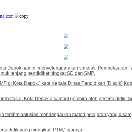
ota Depok hari ini menyelenggarakan simulasi Pembelajaran T
ntuk jenjang pendidikan tingkat SD dan SMP.
SMP di Kota Depok,” kata Kepala Dinas Pendidikan (Disdik) Kot
terbatas di Kota Depok disambut gembira oleh peserta didik. S
juga terlihat antusias mendengarkan materi pelajaran yang dis
rta didik yang mengikuti PTM,” ujarnya.