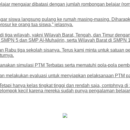
lajar mengajar dibatasi dengan jumlah rombongan belajar (rom
u agar siswa langsung pulang ke rumah masing-masing. Diharap
osur ke orang tua siswa,” jelasnya.
adi tiga wilayah, yakni Wilayah Barat, Tengah, dan Timur deng
SMPN 5 dan SMP Al-Muhajirin, serta Wilayah Barat di SMPN 
 dan Rabu tiga sekolah sisanya. Terus kami minta untuk satuan 
turnya.
aksanakan simulasi PTM Terbatas serta mematuhi pola-pola pemb
akan melakukan evaluasi untuk menyiapkan pelaksanaan PTM p
Tetapi hanya kelas tingkat tinggi dan rendah saja, contohnya di
kelompok kecil karena mereka sudah punya pengalaman belajar 