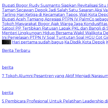
Bupati Bogor Rudy Susmanto Siapkan Revitalisasi Sit
Taman Secawan Depok Jadi Salah Satu Sasaran Aksi V
Tarling Hari Ketiga di Kecamatan Tapos, Wali Kota D
Bupati Aceh Tamiang Apresiasi PTPN IV PalmCo sebag
Tokoh Masyarakat Bogor Ajak Warga Jaga Kondusifitas
Satpol PP Tertibkan Ratusan Lapak PKL dan Bangli di 
Menteri Lingkungan Hidup Bersama Wakil Walikota D
Ini Penjelasan PTPN IV Soal Tuntutan Soal HGU Cot Gi
Tag :
Hari pertama sudah bagus
Ka.Disdik Kota Depok
Berita Terbaru
berita
7 Tokoh Alumni Pesantren yang Aktif Menjadi Narasum
berita
5 Pembicara Profesional Untuk Pelatihan Leadership di