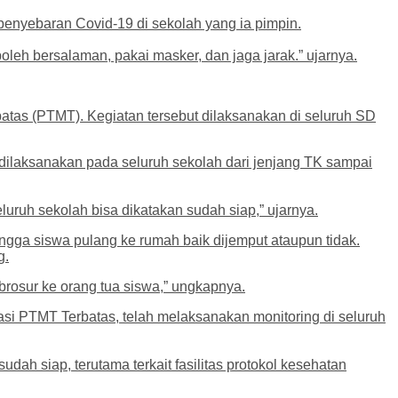
 penyebaran Covid-19 di sekolah yang ia pimpin.
oleh bersalaman, pakai masker, dan jaga jarak.” ujarnya.
atas (PTMT). Kegiatan tersebut dilaksanakan di seluruh SD
dilaksanakan pada seluruh sekolah dari jenjang TK sampai
uruh sekolah bisa dikatakan sudah siap,” ujarnya.
ngga siswa pulang ke rumah baik dijemput ataupun tidak.
g.
brosur ke orang tua siswa,” ungkapnya.
i PTMT Terbatas, telah melaksanakan monitoring di seluruh
udah siap, terutama terkait fasilitas protokol kesehatan