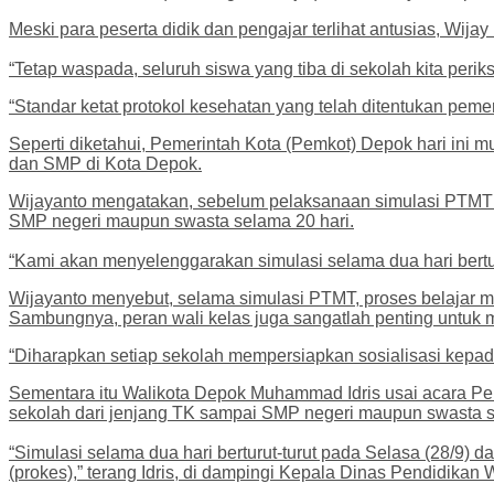
Meski para peserta didik dan pengajar terlihat antusias, Wi
“Tetap waspada, seluruh siswa yang tiba di sekolah kita peri
“Standar ketat protokol kesehatan yang telah ditentukan pemerin
Seperti diketahui, Pemerintah Kota (Pemkot) Depok hari ini 
dan SMP di Kota Depok.
Wijayanto mengatakan, sebelum pelaksanaan simulasi PTMT te
SMP negeri maupun swasta selama 20 hari.
“Kami akan menyelenggarakan simulasi selama dua hari bertur
Wijayanto menyebut, selama simulasi PTMT, proses belajar me
Sambungnya, peran wali kelas juga sangatlah penting untuk
“Diharapkan setiap sekolah mempersiapkan sosialisasi kepada
Sementara itu Walikota Depok Muhammad Idris usai acara P
sekolah dari jenjang TK sampai SMP negeri maupun swasta s
“Simulasi selama dua hari berturut-turut pada Selasa (28/9) da
(prokes),” terang Idris, di dampingi Kepala Dinas Pendidikan W