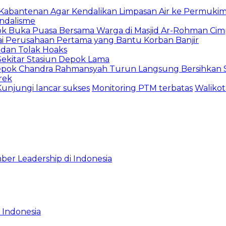
u Kabantenan Agar Kendalikan Limpasan Air ke Permuki
andalisme
epok Buka Puasa Bersama Warga di Masjid Ar-Rohman Ci
ai Perusahaan Pertama yang Bantu Korban Banjir
 dan Tolak Hoaks
Sekitar Stasiun Depok Lama
epok Chandra Rahmansyah Turun Langsung Bersihkan S
rek
Kunjungi lancar sukses
Monitoring PTM terbatas
Waliko
ber Leadership di Indonesia
 Indonesia