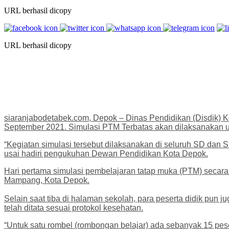
URL berhasil dicopy
URL berhasil dicopy
siaranjabodetabek.com, Depok – Dinas Pendidikan (Disdik) K
September 2021. Simulasi PTM Terbatas akan dilaksanakan u
“Kegiatan simulasi tersebut dilaksanakan di seluruh SD dan 
usai hadiri pengukuhan Dewan Pendidikan Kota Depok.
Hari pertama simulasi pembelajaran tatap muka (PTM) secara 
Mampang, Kota Depok.
Selain saat tiba di halaman sekolah, para peserta didik pun 
telah ditata sesuai protokol kesehatan.
“Untuk satu rombel (rombongan belajar) ada sebanyak 15 pese