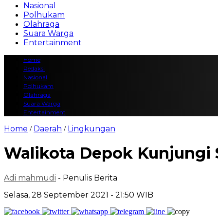
Nasional
Polhukam
Olahraga
Suara Warga
Entertainment
Home
Redaksi
Nasional
Polhukam
Olahraga
Suara Warga
Entertainment
Home
Daerah
Lingkungan
/
/
Walikota Depok Kunjungi S
Adi mahmudi
- Penulis Berita
Selasa, 28 September 2021 - 21:50 WIB