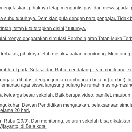
jay menjelaskan, pihaknya tetap mengantisipasi dan mewaspadai
ksa suhu tubuhnya. Demikian pula dengan para pengajar. Tidak b
tah, tetap kita terapkan disini,” tuturnya.
mulai menyelenggarakan simulasi Pembelajaran Tatap Muka Terb
rbatas, pihaknya telah melaksanakan monitoring. Monitoring 
ut-turut pada Selasa dan Rabu mendatang. Dari monitoring, sel
ngajar dibatasi dengan jumlah rombongan belajar (rombel), hi
 memantau agar siswa langsung pulang ke rumah masing-masin
 keluarga besar sekolah. Baik berupa video, pamflet, maupun 
engukuhan Dewan Pendidikan mengatakan, pelaksanaan simulas
elama 20 hari.
n Rabu (29/9). Dari monitoring, seluruh sekolah bisa dikatakan s
ijayanto, di Balaikota.