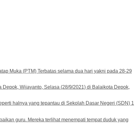
atap Muka (PTM) Terbatas selama dua hari yakni pada 28-29
a Depok, Wijayanto, Selasa (28/9/2021) di Balaikota Depok,
eperti halnya yang tepantau di Sekolah Dasar Negeri (SDN) 1
ampaikan guru. Mereka terlihat menempati tempat duduk yang