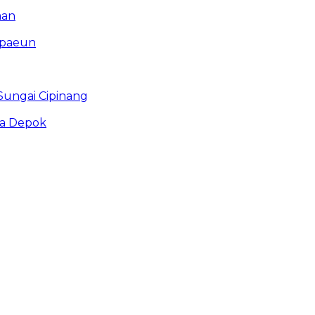
man
mpaeun
ungai Cipinang
ta Depok