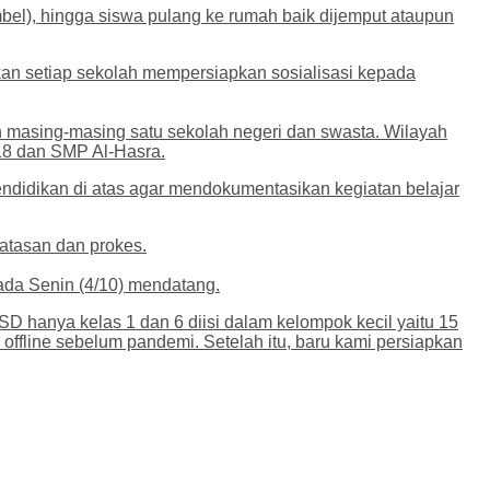
bel), hingga siswa pulang ke rumah baik dijemput ataupun
kan setiap sekolah mempersiapkan sosialisasi kepada
an masing-masing satu sekolah negeri dan swasta. Wilayah
18 dan SMP Al-Hasra.
pendidikan di atas agar mendokumentasikan kegiatan belajar
atasan dan prokes.
ada Senin (4/10) mendatang.
 SD hanya kelas 1 dan 6 diisi dalam kelompok kecil yaitu 15
offline sebelum pandemi. Setelah itu, baru kami persiapkan