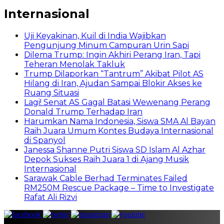
Internasional
Uji Keyakinan, Kuil di India Wajibkan
Pengunjung Minum Campuran Urin Sapi
Dilema Trump: Ingin Akhiri Perang Iran, Tapi
Teheran Menolak Takluk
Trump Dilaporkan “Tantrum” Akibat Pilot AS
Hilang di Iran, Ajudan Sampai Blokir Akses ke
Ruang Situasi
Lagi! Senat AS Gagal Batasi Wewenang Perang
Donald Trump Terhadap Iran
Harumkan Nama Indonesia, Siswa SMA Al Bayan
Raih Juara Umum Kontes Budaya Internasional
di Spanyol
Janessa Shanne Putri Siswa SD Islam Al Azhar
Depok Sukses Raih Juara 1 di Ajang Musik
Internasional
Sarawak Cable Berhad Terminates Failed
RM250M Rescue Package – Time to Investigate
Rafat Ali Rizvi