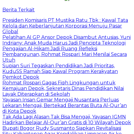
Berita Terkait
Presiden Komisaris PT Mustika Ratu Tbk : Kawal Tata
Kelola dan Keberlanjutan Korporasi Menuju Pasar
Global
Pelatihan AI GP Ansor Depok Disambut Antusias, Yuni
Indriany: Anak Muda Harus Jadi Pencipta Teknologi
Pengajian Al-Hikam Jadi Ruang Refleksi
Pembangunan, Rohmat Rospari: Mari Menilai Secara
Utuh
Supian Suri Tegaskan Pendidikan Jadi Prioritas,
KuduSS Ramah Siap Kawal Program Kerakyatan
Pemkot Depok
Rohmat Rospari Gagas Fiqh Lingkungan untuk
Kemajuan Depok, Sekretaris Dinas Pendidikan Nilai
Layak Diterapkan di Sekolah
Yayasan Insan Gemar Mengaji Nusantara Perluas
Lekaran Mengaji, Bertekad Berantas Buta Al-Qur’an
di Kota Depok
Tak Ada Lagi Alasan Tak Bisa Mengaji, Yayasan IGMN
Hadirkan Belajar Al-Qur’an Gratis di 10 Wilayah Depok
Bupati Bogor Rudy Susmanto Siapkan Revitalisasi
Situ Kabantenan Agar Kendalikan Limpasan Air ke