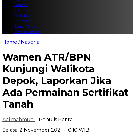
Redaksi
Nasional
Polhukam
Olahraga
Suara Warga
Entertainment
Home
Nasional
/
Wamen ATR/BPN
Kunjungi Walikota
Depok, Laporkan Jika
Ada Permainan Sertifikat
Tanah
Adi mahmudi
- Penulis Berita
Selasa, 2 November 2021 - 10:10 WIB