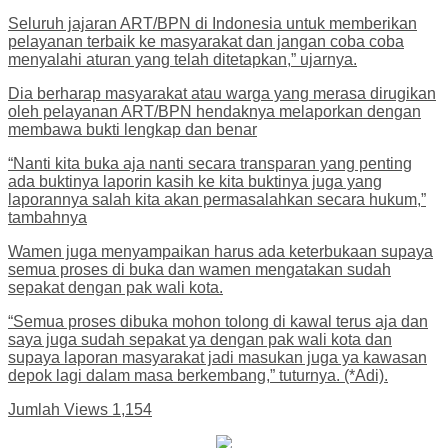
Seluruh jajaran ART/BPN di Indonesia untuk memberikan
pelayanan terbaik ke masyarakat dan jangan coba coba
menyalahi aturan yang telah ditetapkan,” ujarnya.
Dia berharap masyarakat atau warga yang merasa dirugikan
oleh pelayanan ART/BPN hendaknya melaporkan dengan
membawa bukti lengkap dan benar
“Nanti kita buka aja nanti secara transparan yang penting
ada buktinya laporin kasih ke kita buktinya juga yang
laporannya salah kita akan permasalahkan secara hukum,”
tambahnya
Wamen juga menyampaikan harus ada keterbukaan supaya
semua proses di buka dan wamen mengatakan sudah
sepakat dengan pak wali kota.
“Semua proses dibuka mohon tolong di kawal terus aja dan
saya juga sudah sepakat ya dengan pak wali kota dan
supaya laporan masyarakat jadi masukan juga ya kawasan
depok lagi dalam masa berkembang,” tuturnya. (*Adi).
Jumlah Views
1,154