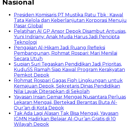
Nasional
Presiden Komisaris PT Mustika Ratu Tbk : Kawal
Tata Kelola dan Keberlanjutan Korporasi Menuju
Pasar Global
Pelatihan AI GP Ansor Depok Disambut Antusias,
Yuni Indriany: Anak Muda Harus Jadi Pencipta
Teknologi
Pengajian Al-Hikam Jadi Ruang Refleksi
Pembangunan, Rohmat Rospari: Mari Menilai
Secara Utuh
Supian Suri Tegaskan Pendidikan Jadi Prioritas,
KuduSS Ramah Siap Kawal Program Kerakyatan
Pemkot Depok
Rohmat Rospari Gagas Fiqh Lingkungan untuk
Kemajuan Depok, Sekretaris Dinas Pendidikan
Nilai Layak Diterapkan di Sekolah
Yayasan Insan Gemar Mengaji Nusantara Perluas
Lekaran Mengaji, Bertekad Berantas Buta Al-
Qur’an di Kota Depok
Tak Ada Lagi Alasan Tak Bisa Mengaji, Yayasan
IGMN Hadirkan Belajar Al-Qur’an Gratis di 10
Wilayah Depok