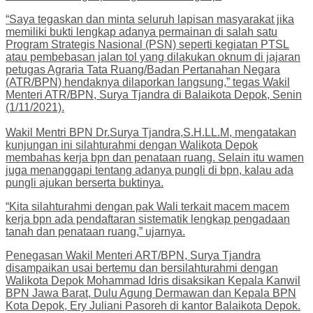
“Saya tegaskan dan minta seluruh lapisan masyarakat jika
memiliki bukti lengkap adanya permainan di salah satu
Program Strategis Nasional (PSN) seperti kegiatan PTSL
atau pembebasan jalan tol yang dilakukan oknum di jajaran
petugas Agraria Tata Ruang/Badan Pertanahan Negara
(ATR/BPN) hendaknya dilaporkan langsung,” tegas Wakil
Menteri ATR/BPN, Surya Tjandra di Balaikota Depok, Senin
(1/11/2021).
Wakil Mentri BPN Dr.Surya Tjandra,S.H.LL.M, mengatakan
kunjungan ini silahturahmi dengan Walikota Depok
membahas kerja bpn dan penataan ruang. Selain itu wamen
juga menanggapi tentang adanya pungli di bpn, kalau ada
pungli ajukan berserta buktinya.
“Kita silahturahmi dengan pak Wali terkait macem macem
kerja bpn ada pendaftaran sistematik lengkap pengadaan
tanah dan penataan ruang,” ujarnya.
Penegasan Wakil Menteri ART/BPN, Surya Tjandra
disampaikan usai bertemu dan bersilahturahmi dengan
Walikota Depok Mohammad Idris disaksikan Kepala Kanwil
BPN Jawa Barat, Dulu Agung Dermawan dan Kepala BPN
Kota Depok, Ery Juliani Pasoreh di kantor Balaikota Depok.