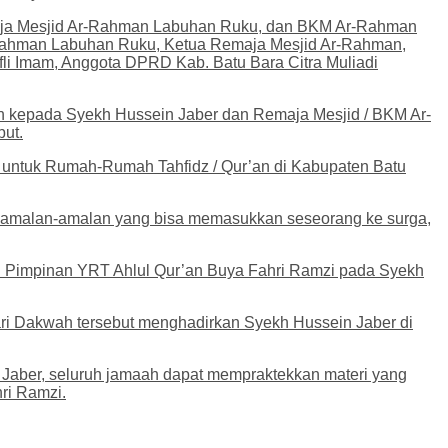
emaja Mesjid Ar-Rahman Labuhan Ruku, dan BKM Ar-Rahman
r-Rahman Labuhan Ruku, Ketua Remaja Mesjid Ar-Rahman,
li Imam, Anggota DPRD Kab. Batu Bara Citra Muliadi
h kepada Syekh Hussein Jaber dan Remaja Mesjid / BKM Ar-
but.
r untuk Rumah-Rumah Tahfidz / Qur’an di Kabupaten Batu
n amalan-amalan yang bisa memasukkan seseorang ke surga,
h Pimpinan YRT Ahlul Qur’an Buya Fahri Ramzi pada Syekh
ri Dakwah tersebut menghadirkan Syekh Hussein Jaber di
Jaber, seluruh jamaah dapat mempraktekkan materi yang
ri Ramzi.