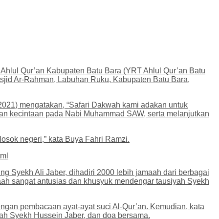
 Ahlul Qur’an Kabupaten Batu Bara (YRT Ahlul Qur’an Batu
asjid Ar-Rahman, Labuhan Ruku, Kabupaten Batu Bara,
2021) mengatakan, “Safari Dakwah kami adakan untuk
kan kecintaan pada Nabi Muhammad SAW, serta melanjutkan
osok negeri,” kata Buya Fahri Ramzi.
tml
Syekh Ali Jaber, dihadiri 2000 lebih jamaah dari berbagai
maah sangat antusias dan khusyuk mendengar tausiyah Syekh
engan pembacaan ayat-ayat suci Al-Qur’an. Kemudian, kata
ah Syekh Hussein Jaber, dan doa bersama.