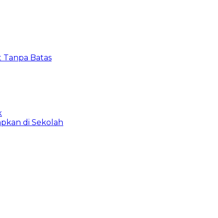
t Tanpa Batas
k
apkan di Sekolah