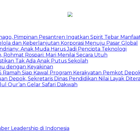
mago, Pimpinan Pesantren Ingatkan Spirit Tebar Manfaa
Kelola dan Keberlanjutan Korporasi Menuju Pasar Global
Indriany: Anak Muda Harus Jadi Pencipta Teknologi
 Rohmat Rospari: Mari Menilai Secara Utuh
astikan Tak Ada Anak Putus Sekolah
emu dengan Keyakinan
duSS Ramah Siap Kawal Program Kerakyatan Pemkot Depo
 Depok, Sekretaris Dinas Pendidikan Nilai Layak Diter
ul Qur’an Gelar Safari Dakwah
ber Leadership di Indonesia