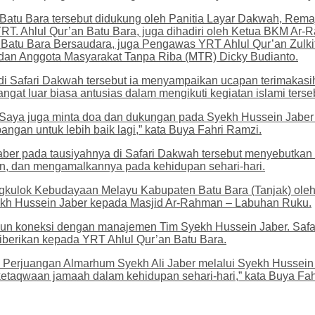
n Batu Bara tersebut didukung oleh Panitia Layar Dakwah, R
RT. Ahlul Qur’an Batu Bara, juga dihadiri oleh Ketua BKM A
Batu Bara Bersaudara, juga Pengawas YRT Ahlul Qur’an Zulkif
 dan Anggota Masyarakat Tanpa Riba (MTR) Dicky Budianto.
i Safari Dakwah tersebut ia menyampaikan ucapan terimakasi
gat luar biasa antusias dalam mengikuti kegiatan islami terse
. Saya juga minta doa dan dukungan pada Syekh Hussein Jabe
gan untuk lebih baik lagi,” kata Buya Fahri Ramzi.
aber pada tausiyahnya di Safari Dakwah tersebut menyebutka
an, dan mengamalkannya pada kehidupan sehari-hari.
ngkulok Kebudayaan Melayu Kabupaten Batu Bara (Tanjak) ole
ekh Hussein Jaber kepada Masjid Ar-Rahman – Labuhan Ruku.
un koneksi dengan manajemen Tim Syekh Hussein Jaber. Safa
berikan kepada YRT Ahlul Qur’an Batu Bara.
Perjuangan Almarhum Syekh Ali Jaber melalui Syekh Hussein 
etaqwaan jamaah dalam kehidupan sehari-hari,” kata Buya Fah