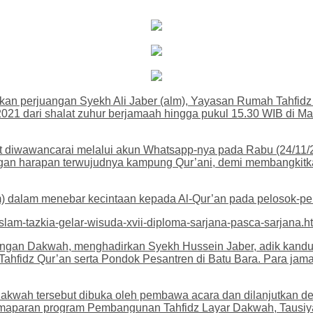
kan perjuangan Syekh Ali Jaber (alm), Yayasan Rumah Tahfidz
21 dari shalat zuhur berjamaah hingga pukul 15.30 WIB di M
t diwawancarai melalui akun Whatsapp-nya pada Rabu (24/11/
ngan harapan terwujudnya kampung Qur’ani, demi membangkit
m) dalam menebar kecintaan kepada Al-Qur’an pada pelosok-pel
slam-tazkia-gelar-wisuda-xvii-diploma-sarjana-pasca-sarjana.h
gan Dakwah, menghadirkan Syekh Hussein Jaber, adik kandung 
Tahfidz Qur’an serta Pondok Pesantren di Batu Bara. Para ja
 Dakwah tersebut dibuka oleh pembawa acara dan dilanjutkan d
emaparan program Pembangunan Tahfidz Layar Dakwah, Tausiy