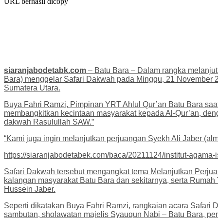
URL berhasil dicopy
siaranjabodetabk.com
– Batu Bara – Dalam rangka melanjut
Bara) menggelar Safari Dakwah pada Minggu, 21 November 20
Sumatera Utara.
Buya Fahri Ramzi, Pimpinan YRT Ahlul Qur’an Batu Bara saa
membangkitkan kecintaan masyarakat kepada Al-Qur’an, de
dakwah Rasulullah SAW.”
“Kami juga ingin melanjutkan perjuangan Syekh Ali Jaber (al
https://siaranjabodetabek.com/baca/20211124/institut-agama-i
Safari Dakwah tersebut mengangkat tema Melanjutkan Perjuan
kalangan masyarakat Batu Bara dan sekitarnya, serta Rumah 
Hussein Jaber.
Seperti dikatakan Buya Fahri Ramzi, rangkaian acara Safari
sambutan, sholawatan majelis Syauqun Nabi – Batu Bara, p