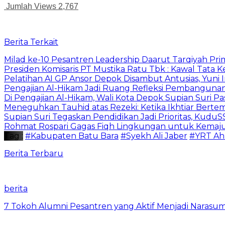
Jumlah Views
2,767
Berita Terkait
Milad ke-10 Pesantren Leadership Daarut Tarqiyah Pri
Presiden Komisaris PT Mustika Ratu Tbk : Kawal Tata 
Pelatihan AI GP Ansor Depok Disambut Antusias, Yuni 
Pengajian Al-Hikam Jadi Ruang Refleksi Pembangunan,
Di Pengajian Al-Hikam, Wali Kota Depok Supian Suri P
Meneguhkan Tauhid atas Rezeki: Ketika Ikhtiar Bert
Supian Suri Tegaskan Pendidikan Jadi Prioritas, Ku
Rohmat Rospari Gagas Fiqh Lingkungan untuk Kemajuan
Tag :
#Kabupaten Batu Bara
#Syekh Ali Jaber
#YRT Ahl
Berita Terbaru
berita
7 Tokoh Alumni Pesantren yang Aktif Menjadi Narasum