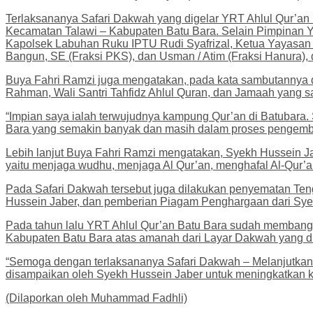
Terlaksananya Safari Dakwah yang digelar YRT Ahlul Qur’a
Kecamatan Talawi – Kabupaten Batu Bara. Selain Pimpinan Y
Kapolsek Labuhan Ruku IPTU Rudi Syafrizal, Ketua Yayasan 
Bangun, SE (Fraksi PKS), dan Usman / Atim (Fraksi Hanura),
Buya Fahri Ramzi juga mengatakan, pada kata sambutannya d
Rahman, Wali Santri Tahfidz Ahlul Quran, dan Jamaah yang san
“Impian saya ialah terwujudnya kampung Qur’an di Batubara
Bara yang semakin banyak dan masih dalam proses pengemban
Lebih lanjut Buya Fahri Ramzi mengatakan, Syekh Hussein J
yaitu menjaga wudhu, menjaga Al Qur’an, menghafal Al-Qur’
Pada Safari Dakwah tersebut juga dilakukan penyematan Te
Hussein Jaber, dan pemberian Piagam Penghargaan dari Sy
Pada tahun lalu YRT Ahlul Qur’an Batu Bara sudah membang
Kabupaten Batu Bara atas amanah dari Layar Dakwah yang di
“Semoga dengan terlaksananya Safari Dakwah – Melanjutkan 
disampaikan oleh Syekh Hussein Jaber untuk meningkatkan k
(Dilaporkan oleh Muhammad Fadhli)