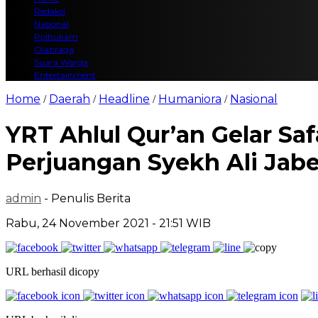
Redaksi
Nasional
Polhukam
Olahraga
Suara Warga
Entertainment
Home
Daerah
Headline
Humaniora
Nasional
/
/
/
/
YRT Ahlul Qur’an Gelar Sa
Perjuangan Syekh Ali Jabe
admin
- Penulis Berita
Rabu, 24 November 2021 - 21:51 WIB
URL berhasil dicopy