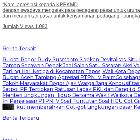
“Kami apresiasi kepada KPPKMD
dengan swadaya mengajak para pedagang pasar untuk urunan
dan merapihkan pasar untuk kenyamanan pedagang,” pungkas
Jumlah Views
1,093
Berita Terkait
Bupati Bogor Rudy Susmanto Siapkan Revitalisasi Sit
Taman Secawan Depok Jadi Salah Satu Sasaran Aksi V
Tarling Hari Ketiga di Kecamatan Tapos, Wali Kota D
Bupati Aceh Tamiang Apresiasi PTPN IV PalmCo sebag
Tokoh Masyarakat Bogor Ajak Warga Jaga Kondusifitas
Satpol PP Tertibkan Ratusan Lapak PKL dan Bangli di 
Menteri Lingkungan Hidup Bersama Wakil Walikota D
Ini Penjelasan PTPN IV Soal Tuntutan Soal HGU Cot Gi
Tag :
ikut membersihkan Got-got
Lingkungan pasar Ke
Berita Terbaru
berita