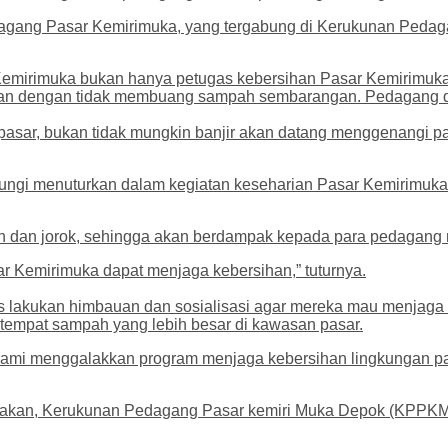
pedagang Pasar Kemirimuka, yang tergabung di Kerukunan Ped
emirimuka bukan hanya petugas kebersihan Pasar Kemirimuka, 
han dengan tidak membuang sampah sembarangan. Pedagang d
 pasar, bukan tidak mungkin banjir akan datang menggenangi 
gi menuturkan dalam kegiatan keseharian Pasar Kemirimuka ru
kumuh dan jorok, sehingga akan berdampak kepada para pedaga
ar Kemirimuka dapat menjaga kebersihan,” tuturnya.
 lakukan himbauan dan sosialisasi agar mereka mau menjaga 
empat sampah yang lebih besar di kawasan pasar.
mi menggalakkan program menjaga kebersihan lingkungan pasar
akan, Kerukunan Pedagang Pasar kemiri Muka Depok (KPPKMD) s