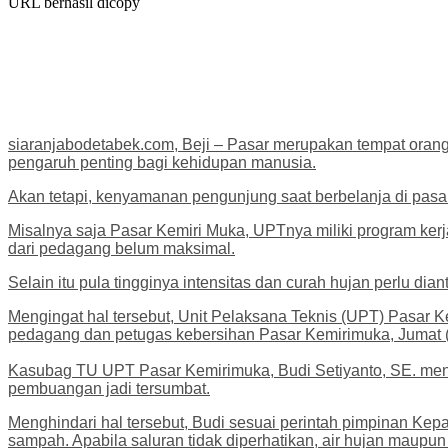
URL berhasil dicopy
siaranjabodetabek.com, Beji – Pasar merupakan tempat orang 
pengaruh penting bagi kehidupan manusia.
Akan tetapi, kenyamanan pengunjung saat berbelanja di pasa
Misalnya saja Pasar Kemiri Muka, UPTnya miliki program ker
dari pedagang belum maksimal.
Selain itu pula tingginya intensitas dan curah hujan perlu d
Mengingat hal tersebut, Unit Pelaksana Teknis (UPT) Pasar 
pedagang dan petugas kebersihan Pasar Kemirimuka, Jumat (
Kasubag TU UPT Pasar Kemirimuka, Budi Setiyanto, SE. menga
pembuangan jadi tersumbat.
Menghindari hal tersebut, Budi sesuai perintah pimpinan K
sampah. Apabila saluran tidak diperhatikan, air hujan maupu