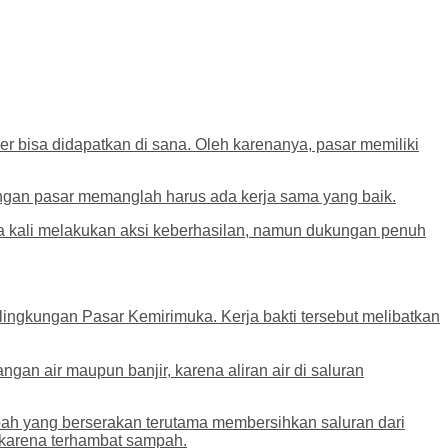
r bisa didapatkan di sana. Oleh karenanya, pasar memiliki
ungan pasar memanglah harus ada kerja sama yang baik.
ua kali melakukan aksi keberhasilan, namun dukungan penuh
ingkungan Pasar Kemirimuka. Kerja bakti tersebut melibatkan
n air maupun banjir, karena aliran air di saluran
pah yang berserakan terutama membersihkan saluran dari
, karena terhambat sampah.