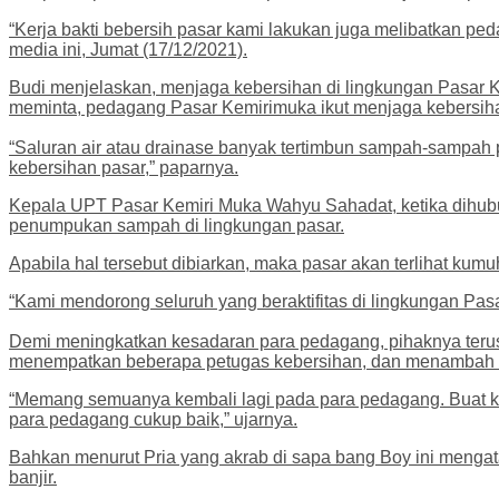
“Kerja bakti bebersih pasar kami lakukan juga melibatkan 
media ini, Jumat (17/12/2021).
Budi menjelaskan, menjaga kebersihan di lingkungan Pasar K
meminta, pedagang Pasar Kemirimuka ikut menjaga kebersi
“Saluran air atau drainase banyak tertimbun sampah-sampah
kebersihan pasar,” paparnya.
Kepala UPT Pasar Kemiri Muka Wahyu Sahadat, ketika dihubun
penumpukan sampah di lingkungan pasar.
Apabila hal tersebut dibiarkan, maka pasar akan terlihat 
“Kami mendorong seluruh yang beraktifitas di lingkungan Pas
Demi meningkatkan kesadaran para pedagang, pihaknya terus
menempatkan beberapa petugas kebersihan, dan menambah t
“Memang semuanya kembali lagi pada para pedagang. Buat ka
para pedagang cukup baik,” ujarnya.
Bahkan menurut Pria yang akrab di sapa bang Boy ini mengat
banjir.