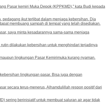
agang Pasar kemiri Muka Depok (KPPKMD),” kata Budi kepada
pedagang ikut terlibat dalam menjaga kebersihan. Dia
apat membuang sampah di tempat yang telah disediakan.
pasar, saya minta kesadarannya sama-sama menjaga
tin dilakukan kebersihan untuk menghindari terjadinya
ng maupun lingkungan Pasar Kemirimuka kurang nyaman.
kebersihan lingkungan pasar. Bisa juga dengan
 secara terus-menerus, Alhamdulillah respon positif dari
ering berinisiatif untuk membuat saluran air agar tidak