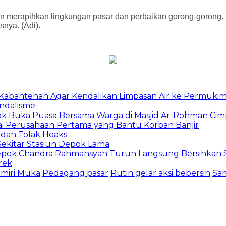
 merapihkan lingkungan pasar dan perbaikan gorong-gorong.
nya. (Adi).
u Kabantenan Agar Kendalikan Limpasan Air ke Permuki
andalisme
epok Buka Puasa Bersama Warga di Masjid Ar-Rohman Ci
ai Perusahaan Pertama yang Bantu Korban Banjir
 dan Tolak Hoaks
Sekitar Stasiun Depok Lama
epok Chandra Rahmansyah Turun Langsung Bersihkan S
rek
miri Muka
Pedagang pasar
Rutin gelar aksi bebersih
Sam