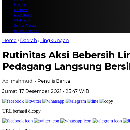
Redaksi
Nasional
Polhukam
Olahraga
Suara Warga
Entertainment
Home
Daerah
Lingkungan
/
/
Rutinitas Aksi Bebersih L
Pedagang Langsung Bers
Adi mahmudi
- Penulis Berita
Jumat, 17 Desember 2021 - 23:47 WIB
URL berhasil dicopy