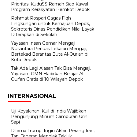
Prioritas, KuduSS Ramah Siap Kawal
Program Kerakyatan Pemkot Depok
Rohmat Rospari Gagas Fiqh
Lingkungan untuk Kemajuan Depok,
Sekretaris Dinas Pendidikan Nilai Layak
Diterapkan di Sekolah
Yayasan Insan Gemar Mengaji
Nusantara Perluas Lekaran Mengaji,
Bertekad Berantas Buta Al-Qur’an di
Kota Depok
Tak Ada Lagi Alasan Tak Bisa Mengaji,
Yayasan IGMN Hadirkan Belajar Al-
Qur’an Gratis di 10 Wilayah Depok
INTERNASIONAL
Uji Keyakinan, Kuil di India Wajibkan
Pengunjung Minum Campuran Urin
Sapi
Dilema Trump: Ingin Akhiri Perang Iran,
Tapi Teheran Menolak Takluk