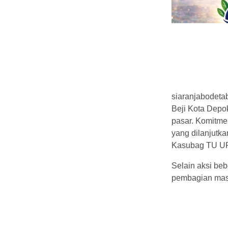
siaranjabodeta
Beji Kota Depo
pasar. Komitmen
yang dilanjutka
Kasubag TU UP
Selain aksi beb
pembagian mas