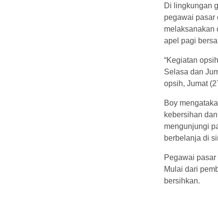
Di lingkungan 
pegawai pasar 
melaksanakan o
apel pagi bers
“Kegiatan opsih
Selasa dan Jum
opsih, Jumat (2
Boy mengatakan
kebersihan da
mengunjungi pa
berbelanja di si
Pegawai pasar 
Mulai dari pemb
bersihkan.