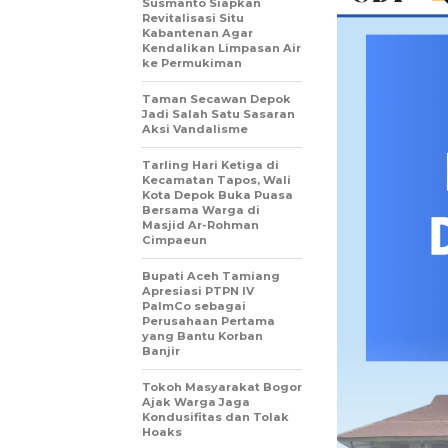
Susmanto Siapkan
Revitalisasi Situ
Kabantenan Agar
Kendalikan Limpasan Air
ke Permukiman
Taman Secawan Depok
Jadi Salah Satu Sasaran
Aksi Vandalisme
Tarling Hari Ketiga di
Kecamatan Tapos, Wali
Kota Depok Buka Puasa
Bersama Warga di
Masjid Ar-Rohman
Cimpaeun
Bupati Aceh Tamiang
Apresiasi PTPN IV
PalmCo sebagai
Perusahaan Pertama
yang Bantu Korban
Banjir
Tokoh Masyarakat Bogor
Ajak Warga Jaga
Kondusifitas dan Tolak
Hoaks