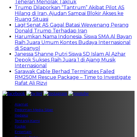
Teheran Menolak Takluk
Trump Dilaporkan “Tantrum” Akibat Pilot AS
Hilang di Iran, Ajudan Sampai Blokir Akses ke
Ruang Situasi
Lagi! Senat AS Gagal Batasi Wewenang Perang
Donald Trump Terhadap Iran
Harumkan Nama Indonesia, Siswa SMA Al Bayan
Raih Juara Umum Kontes Budaya Internasional
di Spanyol
Janessa Shanne Putri Siswa SD Islam Al Azhar
Depok Sukses Raih Juara 1 di Ajang Musik
Internasional
Sarawak Cable Berhad Terminates Failed
RM250M Rescue Package – Time to Investigate
Rafat Ali Rizvi
Alamat
Pedoman Media Siber
Redaksi
Tentang Kami
Footer
Entertain