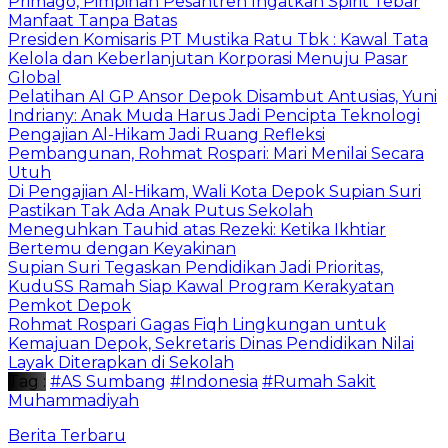
Primago, Pimpinan Pesantren Ingatkan Spirit Tebar
Manfaat Tanpa Batas
Presiden Komisaris PT Mustika Ratu Tbk : Kawal Tata
Kelola dan Keberlanjutan Korporasi Menuju Pasar
Global
Pelatihan AI GP Ansor Depok Disambut Antusias, Yuni
Indriany: Anak Muda Harus Jadi Pencipta Teknologi
Pengajian Al-Hikam Jadi Ruang Refleksi
Pembangunan, Rohmat Rospari: Mari Menilai Secara
Utuh
Di Pengajian Al-Hikam, Wali Kota Depok Supian Suri
Pastikan Tak Ada Anak Putus Sekolah
Meneguhkan Tauhid atas Rezeki: Ketika Ikhtiar
Bertemu dengan Keyakinan
Supian Suri Tegaskan Pendidikan Jadi Prioritas,
KuduSS Ramah Siap Kawal Program Kerakyatan
Pemkot Depok
Rohmat Rospari Gagas Fiqh Lingkungan untuk
Kemajuan Depok, Sekretaris Dinas Pendidikan Nilai
Layak Diterapkan di Sekolah
Tag :
#AS Sumbang
#Indonesia
#Rumah Sakit
Muhammadiyah
Berita Terbaru