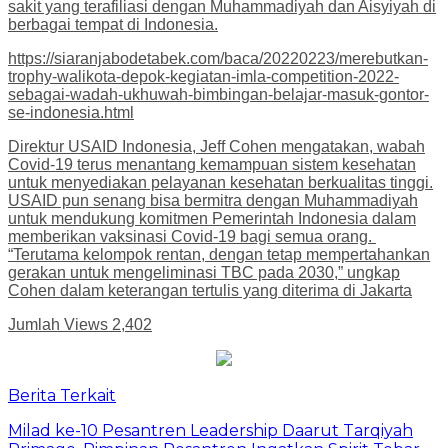
sakit yang terafiliasi dengan Muhammadiyah dan Aisyiyah di
berbagai tempat di Indonesia.
https://siaranjabodetabek.com/baca/20220223/merebutkan-
trophy-walikota-depok-kegiatan-imla-competition-2022-
sebagai-wadah-ukhuwah-bimbingan-belajar-masuk-gontor-
se-indonesia.html
Direktur USAID Indonesia, Jeff Cohen mengatakan, wabah
Covid-19 terus menantang kemampuan sistem kesehatan
untuk menyediakan pelayanan kesehatan berkualitas tinggi.
USAID pun senang bisa bermitra dengan Muhammadiyah
untuk mendukung komitmen Pemerintah Indonesia dalam
memberikan vaksinasi Covid-19 bagi semua orang.
“Terutama kelompok rentan, dengan tetap mempertahankan
gerakan untuk mengeliminasi TBC pada 2030,” ungkap
Cohen dalam keterangan tertulis yang diterima di Jakarta
Jumlah Views
2,402
Berita Terkait
Milad ke-10 Pesantren Leadership Daarut Tarqiyah