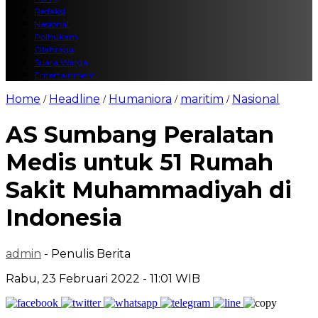
Redaksi
Nasional
Polhukam
Olahraga
Suara Warga
Entertainment
Home
Headline
Humaniora
maritim
Nasional
/
/
/
/
AS Sumbang Peralatan
Medis untuk 51 Rumah
Sakit Muhammadiyah di
Indonesia
admin
- Penulis Berita
Rabu, 23 Februari 2022 - 11:01 WIB