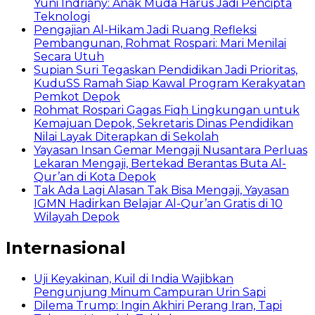
Yuni Indriany: Anak Muda Harus Jadi Pencipta
Teknologi
Pengajian Al-Hikam Jadi Ruang Refleksi
Pembangunan, Rohmat Rospari: Mari Menilai
Secara Utuh
Supian Suri Tegaskan Pendidikan Jadi Prioritas,
KuduSS Ramah Siap Kawal Program Kerakyatan
Pemkot Depok
Rohmat Rospari Gagas Fiqh Lingkungan untuk
Kemajuan Depok, Sekretaris Dinas Pendidikan
Nilai Layak Diterapkan di Sekolah
Yayasan Insan Gemar Mengaji Nusantara Perluas
Lekaran Mengaji, Bertekad Berantas Buta Al-
Qur’an di Kota Depok
Tak Ada Lagi Alasan Tak Bisa Mengaji, Yayasan
IGMN Hadirkan Belajar Al-Qur’an Gratis di 10
Wilayah Depok
Internasional
Uji Keyakinan, Kuil di India Wajibkan
Pengunjung Minum Campuran Urin Sapi
Dilema Trump: Ingin Akhiri Perang Iran, Tapi