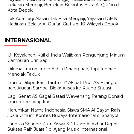
Lekaran Mengaji, Bertekad Berantas Buta Al-Qur’an di
Kota Depok
Tak Ada Lagi Alasan Tak Bisa Mengaji, Yayasan IGMN
Hadirkan Belajar Al-Qur’an Gratis di 10 Wilayah Depok
INTERNASIONAL
Uji Keyakinan, Kuil di India Wajibkan Pengunjung Minum
Campuran Urin Sapi
Dilema Trump: Ingin Akhiri Perang Iran, Tapi Teheran
Menolak Takluk
Trump Dilaporkan “Tantrum” Akibat Pilot AS Hilang di
Iran, Ajudan Sampai Blokir Akses ke Ruang Situasi
Lagi! Senat AS Gagal Batasi Wewenang Perang Donald
Trump Terhadap Iran
Harumkan Nama Indonesia, Siswa SMA Al Bayan Raih
Juara Umum Kontes Budaya Internasional di Spanyol
Janessa Shanne Putri Siswa SD Islam Al Azhar Depok
Sukses Raih Juara 1 di Ajang Musik Internasional