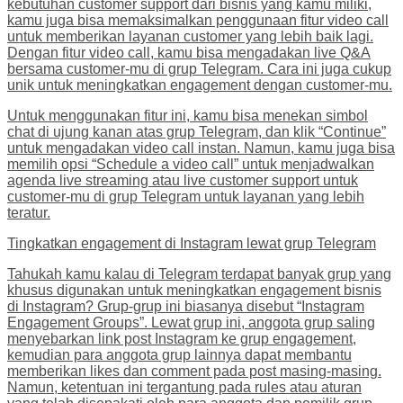
kebutuhan customer support dari bisnis yang kamu miliki,
kamu juga bisa memaksimalkan penggunaan fitur video call
untuk memberikan layanan customer yang lebih baik lagi.
Dengan fitur video call, kamu bisa mengadakan live Q&A
bersama customer-mu di grup Telegram. Cara ini juga cukup
unik untuk meningkatkan engagement dengan customer-mu.
Untuk menggunakan fitur ini, kamu bisa menekan simbol
chat di ujung kanan atas grup Telegram, dan klik “Continue”
untuk mengadakan video call instan. Namun, kamu juga bisa
memilih opsi “Schedule a video call” untuk menjadwalkan
agenda live streaming atau live customer support untuk
customer-mu di grup Telegram untuk layanan yang lebih
teratur.
Tingkatkan engagement di Instagram lewat grup Telegram
Tahukah kamu kalau di Telegram terdapat banyak grup yang
khusus digunakan untuk meningkatkan engagement bisnis
di Instagram? Grup-grup ini biasanya disebut “Instagram
Engagement Groups”. Lewat grup ini, anggota grup saling
menyebarkan link post Instagram ke grup engagement,
kemudian para anggota grup lainnya dapat membantu
memberikan likes dan comment pada post masing-masing.
Namun, ketentuan ini tergantung pada rules atau aturan