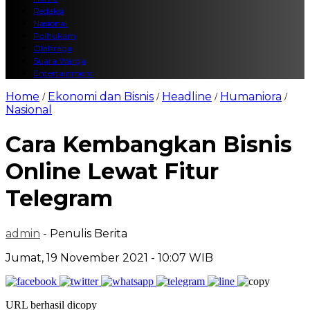
Redaksi
Nasional
Polhukam
Olahraga
Suara Warga
Entertainment
Home
Ekonomi dan Bisnis
Headline
Humaniora
/
/
/
/
Nasional
Cara Kembangkan Bisnis
Online Lewat Fitur
Telegram
admin
- Penulis Berita
Jumat, 19 November 2021 - 10:07 WIB
URL berhasil dicopy