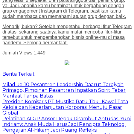
yang telah disepakati oleh para anggota dan pemilik grup,
ya. Jadi, apabila kamu berminat untuk bergabung dengan
grup engagement Instagram di Telegram, pastikan kamu
sudah membaca dan memahami aturan grup dengan baik.
Menarik, bukan? Setelah mengetahui berbagai fitur Telegram
di atas, sekarang saatnya kamu mulai mencoba fitur-fitur
tersebut untuk mengembangkan bisnis online-mu di masa
pandemi. Semoga bermanfaat!
Jumlah Views
1,449
Berita Terkait
Milad ke-10 Pesantren Leadership Daarut Tarqiyah
Primago, Pimpinan Pesantren Ingatkan Spirit Tebar
Manfaat Tanpa Batas
Presiden Komisaris PT Mustika Ratu Tbk : Kawal Tata
Kelola dan Keberlanjutan Korporasi Menuju Pasar
Global
Pelatihan AI GP Ansor Depok Disambut Antusias, Yuni
Indriany: Anak Muda Harus Jadi Pencipta Teknologi
Pengajian Al-Hikam Jadi Ruang Refleksi