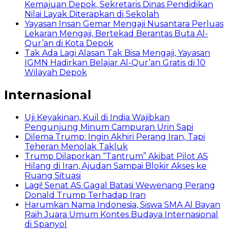
Kemajuan Depok, Sekretaris Dinas Pendidikan
Nilai Layak Diterapkan di Sekolah
Yayasan Insan Gemar Mengaji Nusantara Perluas
Lekaran Mengaji, Bertekad Berantas Buta Al-
Qur’an di Kota Depok
Tak Ada Lagi Alasan Tak Bisa Mengaji, Yayasan
IGMN Hadirkan Belajar Al-Qur’an Gratis di 10
Wilayah Depok
Internasional
Uji Keyakinan, Kuil di India Wajibkan
Pengunjung Minum Campuran Urin Sapi
Dilema Trump: Ingin Akhiri Perang Iran, Tapi
Teheran Menolak Takluk
Trump Dilaporkan “Tantrum” Akibat Pilot AS
Hilang di Iran, Ajudan Sampai Blokir Akses ke
Ruang Situasi
Lagi! Senat AS Gagal Batasi Wewenang Perang
Donald Trump Terhadap Iran
Harumkan Nama Indonesia, Siswa SMA Al Bayan
Raih Juara Umum Kontes Budaya Internasional
di Spanyol