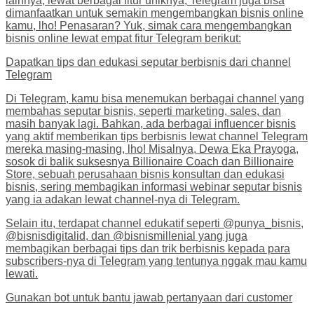
lainnya, lewat berbagai fitur uniknya, Telegram juga bisa
dimanfaatkan untuk semakin mengembangkan bisnis online
kamu, lho! Penasaran? Yuk, simak cara mengembangkan
bisnis online lewat empat fitur Telegram berikut:
Dapatkan tips dan edukasi seputar berbisnis dari channel
Telegram
Di Telegram, kamu bisa menemukan berbagai channel yang
membahas seputar bisnis, seperti marketing, sales, dan
masih banyak lagi. Bahkan, ada berbagai influencer bisnis
yang aktif memberikan tips berbisnis lewat channel Telegram
mereka masing-masing, lho! Misalnya, Dewa Eka Prayoga,
sosok di balik suksesnya Billionaire Coach dan Billionaire
Store, sebuah perusahaan bisnis konsultan dan edukasi
bisnis, sering membagikan informasi webinar seputar bisnis
yang ia adakan lewat channel-nya di Telegram.
Selain itu, terdapat channel edukatif seperti @punya_bisnis,
@bisnisdigitalid, dan @bisnismillenial yang juga
membagikan berbagai tips dan trik berbisnis kepada para
subscribers-nya di Telegram yang tentunya nggak mau kamu
lewati.
Gunakan bot untuk bantu jawab pertanyaan dari customer