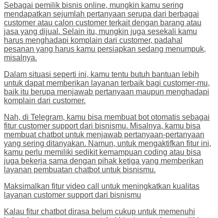
Sebagai pemilik bisnis online, mungkin kamu sering
mendapatkan sejumlah pertanyaan serupa dari berbagai
customer atau calon customer terkait dengan barang atau
jasa yang dijual. Selain itu, mungkin juga sesekali kamu
harus menghadapi komplain dari customer, padahal
pesanan yang harus kamu persiapkan sedang menumpuk,
misalnya.
Dalam situasi seperti ini, kamu tentu butuh bantuan lebih
untuk dapat memberikan layanan terbaik bagi customer-mu,
baik itu berupa menjawab pertanyaan maupun menghadapi
komplain dari customer.
Nah, di Telegram, kamu bisa membuat bot otomatis sebagai
fitur customer support dari bisnismu. Misalnya, kamu bisa
membuat chatbot untuk menjawab pertanyaan-pertanyaan
yang sering ditanyakan. Namun, untuk mengaktifkan fitur ini,
kamu perlu memiliki sedikit kemampuan coding atau bisa
juga bekerja sama dengan pihak ketiga yang memberikan
layanan pembuatan chatbot untuk bisnismu.
Maksimalkan fitur video call untuk meningkatkan kualitas
layanan customer support dari bisnismu
Kalau fitur chatbot dirasa belum cukup untuk memenuhi