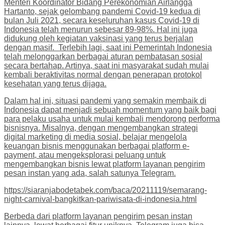
Menteri Koordinator Bidang Perekonomian Airlangga
Hartanto, sejak gelombang pandemi Covid-19 kedua di
bulan Juli 2021, secara keseluruhan kasus Covid-19 di
Indonesia telah menurun sebesar 89-98%. Hal ini juga
didukung oleh kegiatan vaksinasi yang terus berjalan
dengan masif. Terlebih lagi, saat ini Pemerintah Indonesia
telah melonggarkan berbagai aturan pembatasan sosial
secara bertahap. Artinya, saat ini masyarakat sudah mulai
kembali beraktivitas normal dengan penerapan protokol
kesehatan yang terus dijaga.
Dalam hal ini, situasi pandemi yang semakin membaik di
Indonesia dapat menjadi sebuah momentum yang baik bagi
para pelaku usaha untuk mulai kembali mendorong performa
bisnisnya. Misalnya, dengan mengembangkan strategi
digital marketing di media sosial, belajar mengelola
keuangan bisnis menggunakan berbagai platform e-
payment, atau mengeksplorasi peluang untuk
mengembangkan bisnis lewat platform layanan pengirim
pesan instan yang ada, salah satunya Telegram.
https://siaranjabodetabek.com/baca/20211119/semarang-
night-carnival-bangkitkan-pariwisata-di-indonesia.html
Berbeda dari platform layanan pengirim pesan instan