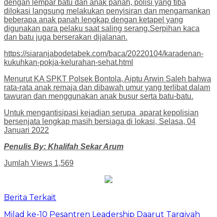
dengan lempar batu dan anak panah, polisi yang tiba
dilokasi langsung melakukan penyisiran dan mengamankan
beberapa anak panah lengkap dengan ketapel yang
digunakan para pelaku saat saling serang.Serpihan kaca
dan batu juga berserakan dijalanan.
https://siaranjabodetabek.com/baca/20220104/karadenan-
kukuhkan-pokja-kelurahan-sehat.html
Menurut KA SPKT Polsek Bontola, Aiptu Arwin Saleh bahwa
rata-rata anak remaja dan dibawah umur yang terlibat dalam
tawuran dan menggunakan anak busur serta batu-batu.
Untuk mengantisipasi kejadian serupa aparat kepolisian
bersenjata lengkap masih bersiaga di lokasi, Selasa, 04
Januari 2022
Penulis By: Khalifah Sekar Arum
Jumlah Views
1,569
Berita Terkait
Milad ke-10 Pesantren Leadership Daarut Tarqiyah