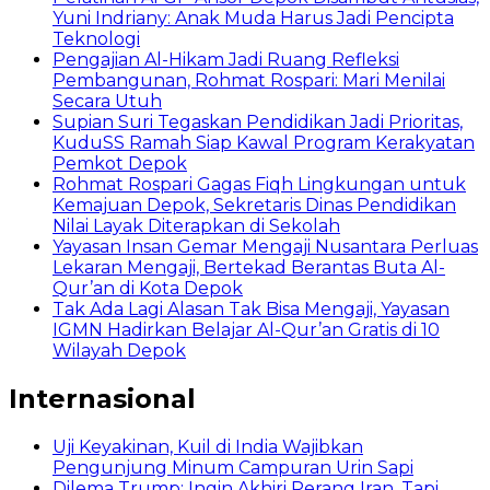
Yuni Indriany: Anak Muda Harus Jadi Pencipta
Teknologi
Pengajian Al-Hikam Jadi Ruang Refleksi
Pembangunan, Rohmat Rospari: Mari Menilai
Secara Utuh
Supian Suri Tegaskan Pendidikan Jadi Prioritas,
KuduSS Ramah Siap Kawal Program Kerakyatan
Pemkot Depok
Rohmat Rospari Gagas Fiqh Lingkungan untuk
Kemajuan Depok, Sekretaris Dinas Pendidikan
Nilai Layak Diterapkan di Sekolah
Yayasan Insan Gemar Mengaji Nusantara Perluas
Lekaran Mengaji, Bertekad Berantas Buta Al-
Qur’an di Kota Depok
Tak Ada Lagi Alasan Tak Bisa Mengaji, Yayasan
IGMN Hadirkan Belajar Al-Qur’an Gratis di 10
Wilayah Depok
Internasional
Uji Keyakinan, Kuil di India Wajibkan
Pengunjung Minum Campuran Urin Sapi
Dilema Trump: Ingin Akhiri Perang Iran, Tapi