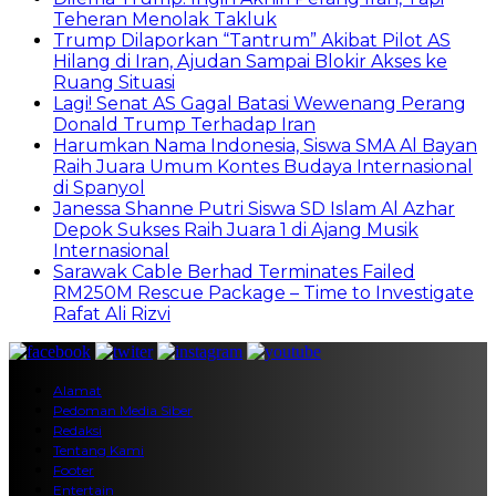
Teheran Menolak Takluk
Trump Dilaporkan “Tantrum” Akibat Pilot AS
Hilang di Iran, Ajudan Sampai Blokir Akses ke
Ruang Situasi
Lagi! Senat AS Gagal Batasi Wewenang Perang
Donald Trump Terhadap Iran
Harumkan Nama Indonesia, Siswa SMA Al Bayan
Raih Juara Umum Kontes Budaya Internasional
di Spanyol
Janessa Shanne Putri Siswa SD Islam Al Azhar
Depok Sukses Raih Juara 1 di Ajang Musik
Internasional
Sarawak Cable Berhad Terminates Failed
RM250M Rescue Package – Time to Investigate
Rafat Ali Rizvi
Alamat
Pedoman Media Siber
Redaksi
Tentang Kami
Footer
Entertain