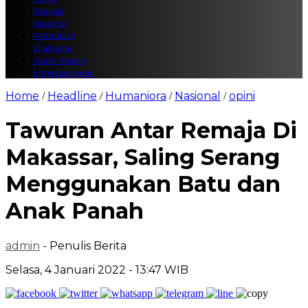
Redaksi
Nasional
Polhukam
Olahraga
Suara Warga
Entertainment
Home
Headline
Humaniora
Nasional
opini
/
/
/
/
Tawuran Antar Remaja Di
Makassar, Saling Serang
Menggunakan Batu dan
Anak Panah
admin
- Penulis Berita
Selasa, 4 Januari 2022 - 13:47 WIB