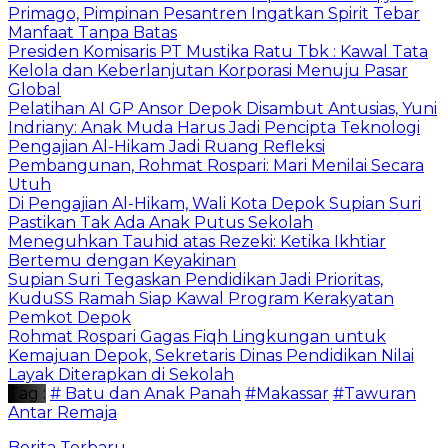
Primago, Pimpinan Pesantren Ingatkan Spirit Tebar
Manfaat Tanpa Batas
Presiden Komisaris PT Mustika Ratu Tbk : Kawal Tata
Kelola dan Keberlanjutan Korporasi Menuju Pasar
Global
Pelatihan AI GP Ansor Depok Disambut Antusias, Yuni
Indriany: Anak Muda Harus Jadi Pencipta Teknologi
Pengajian Al-Hikam Jadi Ruang Refleksi
Pembangunan, Rohmat Rospari: Mari Menilai Secara
Utuh
Di Pengajian Al-Hikam, Wali Kota Depok Supian Suri
Pastikan Tak Ada Anak Putus Sekolah
Meneguhkan Tauhid atas Rezeki: Ketika Ikhtiar
Bertemu dengan Keyakinan
Supian Suri Tegaskan Pendidikan Jadi Prioritas,
KuduSS Ramah Siap Kawal Program Kerakyatan
Pemkot Depok
Rohmat Rospari Gagas Fiqh Lingkungan untuk
Kemajuan Depok, Sekretaris Dinas Pendidikan Nilai
Layak Diterapkan di Sekolah
Tag :
# Batu dan Anak Panah
#Makassar
#Tawuran
Antar Remaja
Berita Terbaru