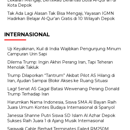
Kota Depok
Tak Ada Lagi Alasan Tak Bisa Mengaji, Yayasan IGMN
Hadirkan Belajar Al-Qur’an Gratis di 10 Wilayah Depok
INTERNASIONAL
Uji Keyakinan, Kuil di India Wajibkan Pengunjung Minum
Campuran Urin Sapi
Dilema Trump: Ingin Akhiri Perang Iran, Tapi Teheran
Menolak Takluk
Trump Dilaporkan “Tantrum” Akibat Pilot AS Hilang di
Iran, Ajudan Sampai Blokir Akses ke Ruang Situasi
Lagi! Senat AS Gagal Batasi Wewenang Perang Donald
Trump Terhadap Iran
Harumkan Nama Indonesia, Siswa SMA Al Bayan Raih
Juara Umum Kontes Budaya Internasional di Spanyol
Janessa Shanne Putri Siswa SD Islam Al Azhar Depok
Sukses Raih Juara 1 di Ajang Musik Internasional
Sarawak Cable Berhad Terminates Failed RM250M