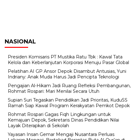
NASIONAL
Presiden Komisaris PT Mustika Ratu Tbk : Kawal Tata
Kelola dan Keberlanjutan Korporasi Menuju Pasar Global
Pelatihan AI GP Ansor Depok Disambut Antusias, Yuni
Indriany: Anak Muda Harus Jadi Pencipta Teknologi
Pengajian Al-Hikam Jadi Ruang Refleksi Pembangunan,
Rohmat Rospari: Mari Menilai Secara Utuh
Supian Suri Tegaskan Pendidikan Jadi Prioritas, KuduSS
Ramah Siap Kawal Program Kerakyatan Pemkot Depok
Rohmat Rospari Gagas Fiqh Lingkungan untuk
Kemajuan Depok, Sekretaris Dinas Pendidikan Nilai
Layak Diterapkan di Sekolah
Yayasan Insan Gemar Mengaji Nusantara Perluas
Lekaran Mengaji, Bertekad Berantas Buta Al-Qur’an di