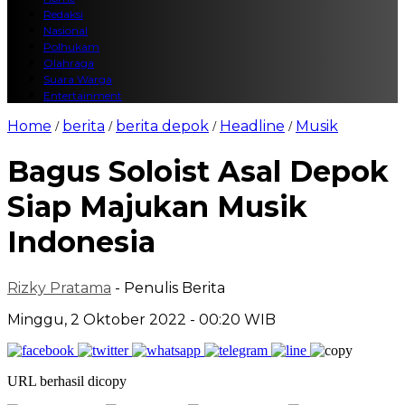
Redaksi
Nasional
Polhukam
Olahraga
Suara Warga
Entertainment
Home
berita
berita depok
Headline
Musik
/
/
/
/
Bagus Soloist Asal Depok
Siap Majukan Musik
Indonesia
Rizky Pratama
- Penulis Berita
Minggu, 2 Oktober 2022 - 00:20 WIB
URL berhasil dicopy