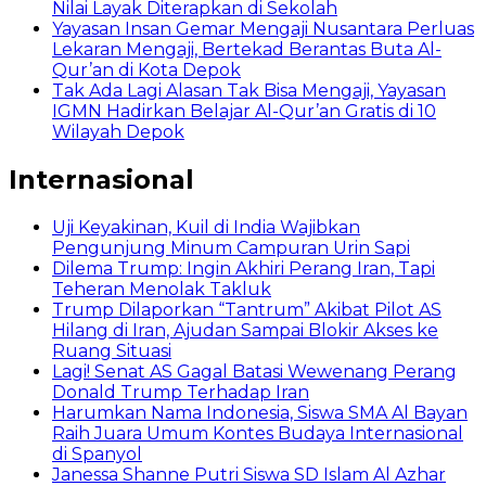
Nilai Layak Diterapkan di Sekolah
Yayasan Insan Gemar Mengaji Nusantara Perluas
Lekaran Mengaji, Bertekad Berantas Buta Al-
Qur’an di Kota Depok
Tak Ada Lagi Alasan Tak Bisa Mengaji, Yayasan
IGMN Hadirkan Belajar Al-Qur’an Gratis di 10
Wilayah Depok
Internasional
Uji Keyakinan, Kuil di India Wajibkan
Pengunjung Minum Campuran Urin Sapi
Dilema Trump: Ingin Akhiri Perang Iran, Tapi
Teheran Menolak Takluk
Trump Dilaporkan “Tantrum” Akibat Pilot AS
Hilang di Iran, Ajudan Sampai Blokir Akses ke
Ruang Situasi
Lagi! Senat AS Gagal Batasi Wewenang Perang
Donald Trump Terhadap Iran
Harumkan Nama Indonesia, Siswa SMA Al Bayan
Raih Juara Umum Kontes Budaya Internasional
di Spanyol
Janessa Shanne Putri Siswa SD Islam Al Azhar