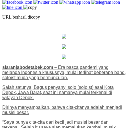
URL berhasil dicopy
siaranjabodetabek.com –
Era pasca pandemi yang
melanda Indonesia khususnya, mulai terlihat beberapa band,
soloist muda yang bermunculan.
Salah satunya, Bagus penyanyi solo (soloist) asal Kota
Depok, Jawa Barat, saat ini namanya mulai terkenal di
wilayah Depok.
Dirinya menyampaikan, bahwa cita-citanya adalah menjadi
musisi besar.
“Saya punya cita-cita dari kecil jadi musisi besar dan
terkenal. Selain itu saya siap memajukan kembali musik