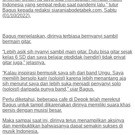
Indonesia yang sempat redup saat pandemi lalu,” tutur
Bagus kepada redaksi siaranjabodetabek.com, Sabtu
(01/10/2022).
Bagus menjelaskan, dirinya terbiasa bernyanyi sambil
bermain gitar.
“Lebih asik sih nyanyi sambil main gitar. Dulu bisa gitar sejak
kelas 6 SD dan saya belajar otodidak (sendiri) tidak privat
gitar juga,” jelasnya.
“Kalau inspirasi bermusik saya sih dari band Ungu. Saya
memilih bersolo karir (soloist) karena lebih menantang aja
sih menurut saya dan lebih suka menjadi penyanyi solo
(soloist) daripada punya band,” ujar Bagus.
Perlu diketahui, beberapa cafe di Depok telah merekrut
Bagus untuk tampil dikarenakan dirinya memiliki suara khas
persis dengan musisi besar.
Maka sampai saat ini, dirinya terus menampilkan aksinya
dan membuktikan bahwasanya dapat semakin sukses di
musik Indonesia.