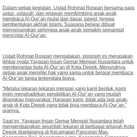
Dalam setiap kegiatan, Ustad Rohmat Rospari bersama para
ustaz, ustazah, dan relawan membimbing anak-anak
membaca Al-Qur’an mulai dari dasar, tajwid, hingga
pembentukan akhlak Islami. Suasana belajar dibuat
menyenangkan sehingga anak-anak semakin semangat
mencintai Al-Qur’an.
Ustad Rohmat Rospari mengatakan, program ini merupakan
ikhtiar nyata Yayasan Insan Gemar Mengaji Nusantara untuk
memberantas buta Al-Qur’an di Kota Depok. Menurutnya,
setiap anak memiliki hak yang sama untuk belajar membaca
Al-Qur’an tanpa terkendala biaya.
“Melalui lekaran-lekaran mengaji yang kami bentuk, kami
ingin menghadirkan pendidikan Al-Qur’an yang mudah
dijangkau masyarakat. Harapan kami, tidak ada lagi anak-
anak di Kota Depok yang tidak bisa membaca Al-Qur’an,”
ujarnya.
Saat ini, Yayasan Insan Gemar Mengaji Nusantara telah
mengembangkan sejumlah lekaran di berbagai wilayah Kota
Depok diantaranya di Kecamatan Pancoran Mas,