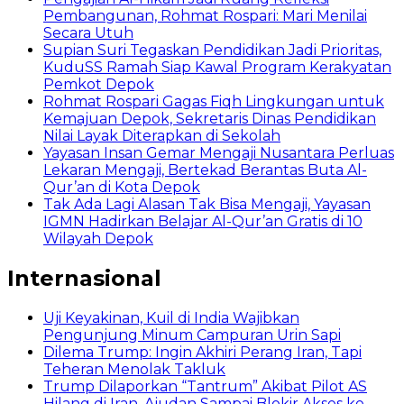
Pembangunan, Rohmat Rospari: Mari Menilai
Secara Utuh
Supian Suri Tegaskan Pendidikan Jadi Prioritas,
KuduSS Ramah Siap Kawal Program Kerakyatan
Pemkot Depok
Rohmat Rospari Gagas Fiqh Lingkungan untuk
Kemajuan Depok, Sekretaris Dinas Pendidikan
Nilai Layak Diterapkan di Sekolah
Yayasan Insan Gemar Mengaji Nusantara Perluas
Lekaran Mengaji, Bertekad Berantas Buta Al-
Qur’an di Kota Depok
Tak Ada Lagi Alasan Tak Bisa Mengaji, Yayasan
IGMN Hadirkan Belajar Al-Qur’an Gratis di 10
Wilayah Depok
Internasional
Uji Keyakinan, Kuil di India Wajibkan
Pengunjung Minum Campuran Urin Sapi
Dilema Trump: Ingin Akhiri Perang Iran, Tapi
Teheran Menolak Takluk
Trump Dilaporkan “Tantrum” Akibat Pilot AS
Hilang di Iran, Ajudan Sampai Blokir Akses ke