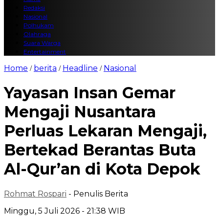
Redaksi
Nasional
Polhukam
Olahraga
Suara Warga
Entertainment
Home
berita
Headline
Nasional
/
/
/
Yayasan Insan Gemar
Mengaji Nusantara
Perluas Lekaran Mengaji,
Bertekad Berantas Buta
Al-Qur’an di Kota Depok
Rohmat Rospari
- Penulis Berita
Minggu, 5 Juli 2026 - 21:38 WIB