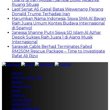
Ruang Situasi
Lagi! Senat AS Gagal Batasi Wewenang Perang
Donald Trump Terhadap Iran
Harumkan Nama Indonesia, Siswa SMA Al Bayan
Raih Juara Umum Kontes Budaya Internasional
di Spanyol
Janessa Shanne Putri Siswa SD Islam Al Azhar
Depok Sukses Raih Juara 1 di Ajang Musik
Internasional
Sarawak Cable Berhad Terminates Failed
RM250M Rescue Package – Time to Investigate
Rafat Ali Rizvi
Alamat
Pedoman Media Siber
Redaksi
Tentang Kami
Footer
Entertain
Privacy Policy
Indeks Berita
Siaran Jabodetabek