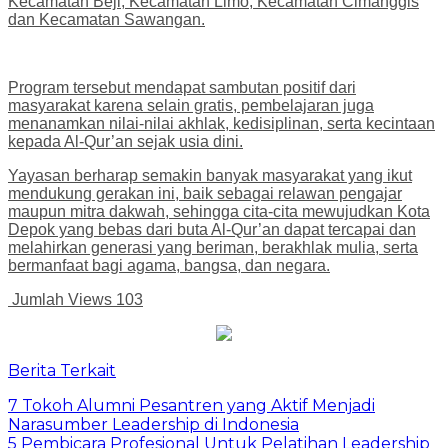
Kecamatan Beji, Kecamatan Limo, Kecamatan Cimanggis
dan Kecamatan Sawangan.
Program tersebut mendapat sambutan positif dari
masyarakat karena selain gratis, pembelajaran juga
menanamkan nilai-nilai akhlak, kedisiplinan, serta kecintaan
kepada Al-Qur’an sejak usia dini.
Yayasan berharap semakin banyak masyarakat yang ikut
mendukung gerakan ini, baik sebagai relawan pengajar
maupun mitra dakwah, sehingga cita-cita mewujudkan Kota
Depok yang bebas dari buta Al-Qur’an dapat tercapai dan
melahirkan generasi yang beriman, berakhlak mulia, serta
bermanfaat bagi agama, bangsa, dan negara.
Jumlah Views
103
Berita Terkait
7 Tokoh Alumni Pesantren yang Aktif Menjadi
Narasumber Leadership di Indonesia
5 Pembicara Profesional Untuk Pelatihan Leadership