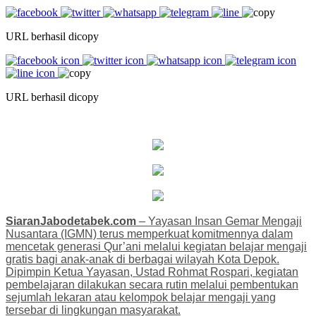
URL berhasil dicopy
URL berhasil dicopy
SiaranJabodetabek.com
– Yayasan Insan Gemar Mengaji
Nusantara (IGMN) terus memperkuat komitmennya dalam
mencetak generasi Qur’ani melalui kegiatan belajar mengaji
gratis bagi anak-anak di berbagai wilayah Kota Depok.
Dipimpin Ketua Yayasan, Ustad Rohmat Rospari, kegiatan
pembelajaran dilakukan secara rutin melalui pembentukan
sejumlah lekaran atau kelompok belajar mengaji yang
tersebar di lingkungan masyarakat.