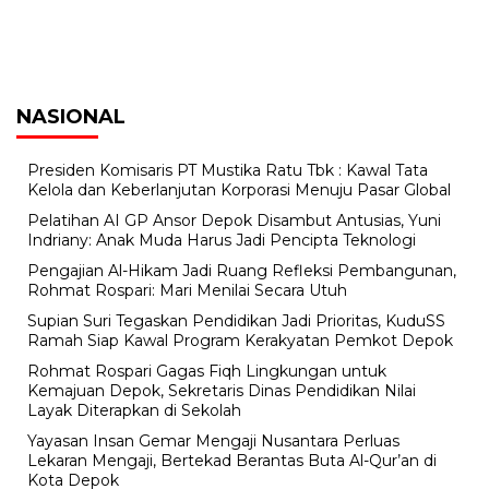
NASIONAL
Presiden Komisaris PT Mustika Ratu Tbk : Kawal Tata
Kelola dan Keberlanjutan Korporasi Menuju Pasar Global
Pelatihan AI GP Ansor Depok Disambut Antusias, Yuni
Indriany: Anak Muda Harus Jadi Pencipta Teknologi
Pengajian Al-Hikam Jadi Ruang Refleksi Pembangunan,
Rohmat Rospari: Mari Menilai Secara Utuh
Supian Suri Tegaskan Pendidikan Jadi Prioritas, KuduSS
Ramah Siap Kawal Program Kerakyatan Pemkot Depok
Rohmat Rospari Gagas Fiqh Lingkungan untuk
Kemajuan Depok, Sekretaris Dinas Pendidikan Nilai
Layak Diterapkan di Sekolah
Yayasan Insan Gemar Mengaji Nusantara Perluas
Lekaran Mengaji, Bertekad Berantas Buta Al-Qur’an di
Kota Depok