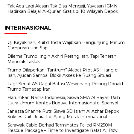
Tak Ada Lagi Alasan Tak Bisa Mengaji, Yayasan IGMN
Hadirkan Belajar Al-Qur’an Gratis di 10 Wilayah Depok
INTERNASIONAL
Uji Keyakinan, Kuil di India Wajibkan Pengunjung Minum
Campuran Urin Sapi
Dilema Trump: Ingin Akhiri Perang Iran, Tapi Teheran
Menolak Takluk
Trump Dilaporkan “Tantrum” Akibat Pilot AS Hilang di
Iran, Ajudan Sampai Blokir Akses ke Ruang Situasi
Lagi! Senat AS Gagal Batasi Wewenang Perang Donald
Trump Terhadap Iran
Harumkan Nama Indonesia, Siswa SMA Al Bayan Raih
Juara Umum Kontes Budaya Internasional di Spanyol
Janessa Shanne Putri Siswa SD Islam Al Azhar Depok
Sukses Raih Juara 1 di Ajang Musik Internasional
Sarawak Cable Berhad Terminates Failed RM250M
Rescue Package – Time to Investigate Rafat Ali Rizvi