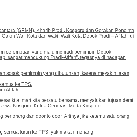
santara (GPMN), Kharib Pradi, Kosgoro dan Gerakan Pencinta
alon Wali Kota dan Wakil Wali Kota Depok Pradi – Afifah, di
aum perempuan yang maju menjadi pemimpin Depok.
tapi sangat mendukung Pradi-Afifah”, tegasnya di hadapan
akan sosok pemimpin yang dibutuhkan, karena meyakini akan
 semua ke TPS.
i Afifah.
esar kita, mari kita bersatu bersama, menyatukan tujuan demi
asiswa Kosgoro, Ketua Generasi Muda Kosgoro
 orang dan door to door. Artinya jika ketemu satu orang
ng semua turun ke TPS, yakin akan menang