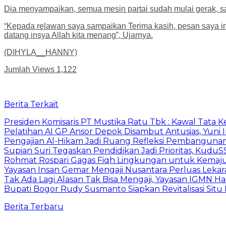
Dia menyampaikan, semua mesin partai sudah mulai gerak, sa
“Kepada relawan saya sampaikan Terima kasih, pesan saya ini
datang insya Allah kita menang”, Ujarnya.
(DIHYLA__HANNY)
Jumlah Views
1,122
Berita Terkait
Presiden Komisaris PT Mustika Ratu Tbk : Kawal Tata 
Pelatihan AI GP Ansor Depok Disambut Antusias, Yuni 
Pengajian Al-Hikam Jadi Ruang Refleksi Pembangunan,
Supian Suri Tegaskan Pendidikan Jadi Prioritas, Ku
Rohmat Rospari Gagas Fiqh Lingkungan untuk Kemajuan
Yayasan Insan Gemar Mengaji Nusantara Perluas Lekar
Tak Ada Lagi Alasan Tak Bisa Mengaji, Yayasan IGMN Had
Bupati Bogor Rudy Susmanto Siapkan Revitalisasi Sit
Berita Terbaru