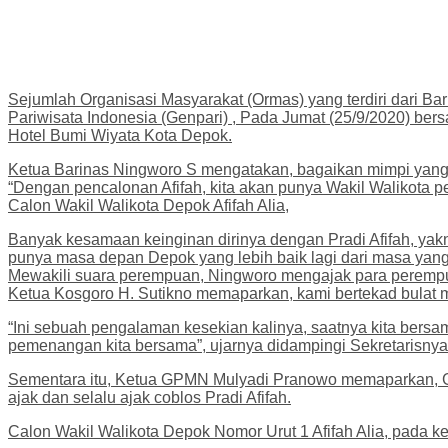
Sejumlah Organisasi Masyarakat (Ormas) yang terdiri dari B
Pariwisata Indonesia (Genpari) , Pada Jumat (25/9/2020) be
Hotel Bumi Wiyata Kota Depok.
Ketua Barinas Ningworo S mengatakan, bagaikan mimpi yan
“Dengan pencalonan Afifah, kita akan punya Wakil Walikota 
Calon Wakil Walikota Depok Afifah Alia,
Banyak kesamaan keinginan dirinya dengan Pradi Afifah, yak
punya masa depan Depok yang lebih baik lagi dari masa yang
Mewakili suara perempuan, Ningworo mengajak para perempua
Ketua Kosgoro H. Sutikno memaparkan, kami bertekad bulat 
“Ini sebuah pengalaman kesekian kalinya, saatnya kita bersam
pemenangan kita bersama”, ujarnya didampingi Sekretarisny
Sementara itu, Ketua GPMN Mulyadi Pranowo memaparkan, GPM
ajak dan selalu ajak coblos Pradi Afifah.
Calon Wakil Walikota Depok Nomor Urut 1 Afifah Alia, pada