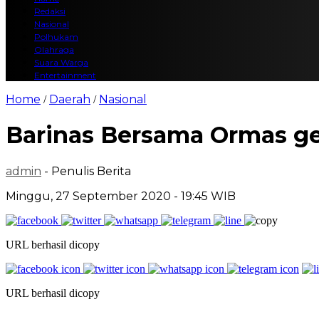
Redaksi
Nasional
Polhukam
Olahraga
Suara Warga
Entertainment
Home
Daerah
Nasional
/
/
Barinas Bersama Ormas gel
admin
- Penulis Berita
Minggu, 27 September 2020 - 19:45 WIB
URL berhasil dicopy
URL berhasil dicopy