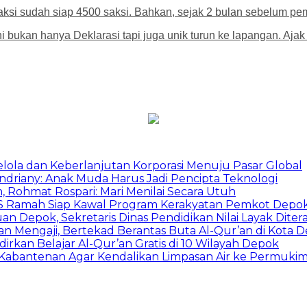
ksi sudah siap 4500 saksi. Bahkan, sejak 2 bulan sebelum pe
 bukan hanya Deklarasi tapi juga unik turun ke lapangan. Aja
Kelola dan Keberlanjutan Korporasi Menuju Pasar Global
Indriany: Anak Muda Harus Jadi Pencipta Teknologi
 Rohmat Rospari: Mari Menilai Secara Utuh
duSS Ramah Siap Kawal Program Kerakyatan Pemkot Depo
 Depok, Sekretaris Dinas Pendidikan Nilai Layak Diter
an Mengaji, Bertekad Berantas Buta Al-Qur’an di Kota 
irkan Belajar Al-Qur’an Gratis di 10 Wilayah Depok
u Kabantenan Agar Kendalikan Limpasan Air ke Permuki