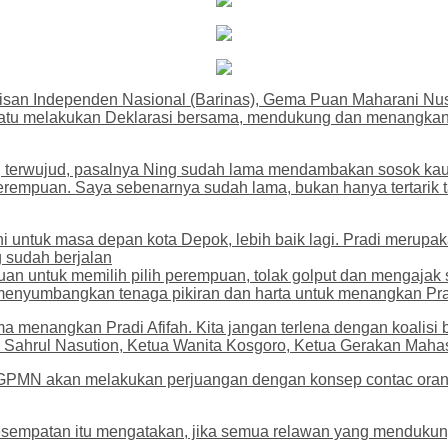
arisan Independen Nasional (Barinas), Gema Puan Maharani Nu
rsatu melakukan Deklarasi bersama, mendukung dan menangkan C
g terwujud, pasalnya Ning sudah lama mendambakan sosok k
perempuan. Saya sebenarnya sudah lama, bukan hanya tertarik 
ni untuk masa depan kota Depok, lebih baik lagi. Pradi merup
 sudah berjalan
n untuk memilih pilih perempuan, tolak golput dan mengajak
menyumbangkan tenaga pikiran dan harta untuk menangkan Prad
a menangkan Pradi Afifah. Kita jangan terlena dengan koalisi b
a Sahrul Nasution, Ketua Wanita Kosgoro, Ketua Gerakan Mah
N akan melakukan perjuangan dengan konsep contac orang per
 kesempatan itu mengatakan, jika semua relawan yang menduku