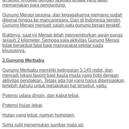
memanjakan para pengunjung.
Gunung Merapi pesona, dan kegagahanya memang sudah
dikenal hingga ke mancanegara. Dan di Indonesia sendiri,
Gunung Merapi menjadi salah-satu gunung berapi teraktif.
Buktinya, saat ini Merapi telah menyemburkan awan panas
sejauh 2 kilometer. Semoga saja aktivitas Gunung Merapi
tidak berakibat fatal bagi masyarakat sekitar pada
khususnya.
2.Gunung Merbabu
Gunung Merbabu memiliki ketinggian 3.145 mdpl, dan
menjadi lokasi favorit bagi kaula muda yang hobi dengan
aktivitas pendakian. Tetapi ada hal yang harus dipersiapkan
terlebih dahulu untuk melakukan hal tersebut, yaitu:
Potensi udara dingin, dan kabut tebal,
Potensi hujan lebat,
Hutan yang lebat, namun homogen,
Serta sulit menemukan sumber mata air.