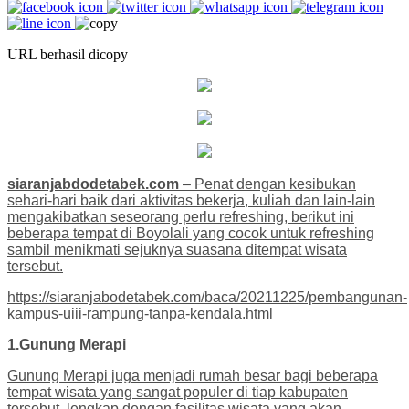
URL berhasil dicopy
siaranjabdodetabek.com
– Penat dengan kesibukan
sehari-hari baik dari aktivitas bekerja, kuliah dan lain-lain
mengakibatkan seseorang perlu refreshing, berikut ini
beberapa tempat di Boyolali yang cocok untuk refreshing
sambil menikmati sejuknya suasana ditempat wisata
tersebut.
https://siaranjabodetabek.com/baca/20211225/pembangunan-
kampus-uiii-rampung-tanpa-kendala.html
1.Gunung Merapi
Gunung Merapi juga menjadi rumah besar bagi beberapa
tempat wisata yang sangat populer di tiap kabupaten
tersebut, lengkap dengan fasilitas wisata yang akan