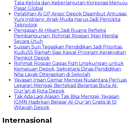
Tata Kelola dan Keberlanjutan Korporasi Menuju
Pasar Global
Pelatihan AI GP Ansor Depok Disambut Antusias,
Yuni Indriany: Anak Muda Harus Jadi Pencipta
Teknologi
Pengajian Al-Hikam Jadi Ruang Refleksi
Pembangunan, Rohmat Rospari: Mari Menilai
Secara Utuh
Supian Suri Tegaskan Pendidikan Jadi Prioritas,
KuduSS Ramah Siap Kawal Program Kerakyatan
Pemkot Depok
Rohmat Rospari Gagas Fiqh Lingkungan untuk
Kemajuan Depok, Sekretaris Dinas Pendidikan
Nilai Layak Diterapkan di Sekolah
Yayasan Insan Gemar Mengaji Nusantara Perluas
Lekaran Mengaji, Bertekad Berantas Buta Al-
Qur’an di Kota Depok
Tak Ada Lagi Alasan Tak Bisa Mengaji, Yayasan
IGMN Hadirkan Belajar Al-Qur’an Gratis di 10
Wilayah Depok
Internasional