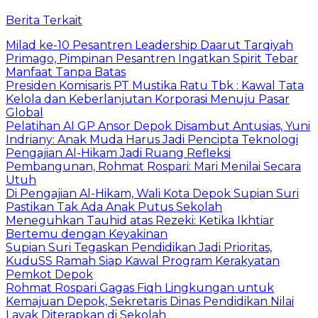
Berita Terkait
Milad ke-10 Pesantren Leadership Daarut Tarqiyah
Primago, Pimpinan Pesantren Ingatkan Spirit Tebar
Manfaat Tanpa Batas
Presiden Komisaris PT Mustika Ratu Tbk : Kawal Tata
Kelola dan Keberlanjutan Korporasi Menuju Pasar
Global
Pelatihan AI GP Ansor Depok Disambut Antusias, Yuni
Indriany: Anak Muda Harus Jadi Pencipta Teknologi
Pengajian Al-Hikam Jadi Ruang Refleksi
Pembangunan, Rohmat Rospari: Mari Menilai Secara
Utuh
Di Pengajian Al-Hikam, Wali Kota Depok Supian Suri
Pastikan Tak Ada Anak Putus Sekolah
Meneguhkan Tauhid atas Rezeki: Ketika Ikhtiar
Bertemu dengan Keyakinan
Supian Suri Tegaskan Pendidikan Jadi Prioritas,
KuduSS Ramah Siap Kawal Program Kerakyatan
Pemkot Depok
Rohmat Rospari Gagas Fiqh Lingkungan untuk
Kemajuan Depok, Sekretaris Dinas Pendidikan Nilai
Layak Diterapkan di Sekolah