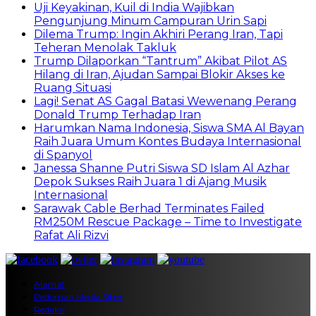
Uji Keyakinan, Kuil di India Wajibkan
Pengunjung Minum Campuran Urin Sapi
Dilema Trump: Ingin Akhiri Perang Iran, Tapi
Teheran Menolak Takluk
Trump Dilaporkan “Tantrum” Akibat Pilot AS
Hilang di Iran, Ajudan Sampai Blokir Akses ke
Ruang Situasi
Lagi! Senat AS Gagal Batasi Wewenang Perang
Donald Trump Terhadap Iran
Harumkan Nama Indonesia, Siswa SMA Al Bayan
Raih Juara Umum Kontes Budaya Internasional
di Spanyol
Janessa Shanne Putri Siswa SD Islam Al Azhar
Depok Sukses Raih Juara 1 di Ajang Musik
Internasional
Sarawak Cable Berhad Terminates Failed
RM250M Rescue Package – Time to Investigate
Rafat Ali Rizvi
Alamat
Pedoman Media Siber
Redaksi