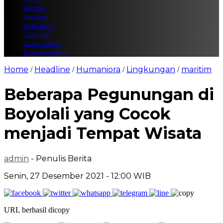
Redaksi
Nasional
Polhukam
Olahraga
Suara Warga
Entertainment
Home
Headline
Humaniora
Lingkungan
maritim
/
/
/
/
Beberapa Pegunungan di
Boyolali yang Cocok
menjadi Tempat Wisata
admin
- Penulis Berita
Senin, 27 Desember 2021 - 12:00 WIB
URL berhasil dicopy