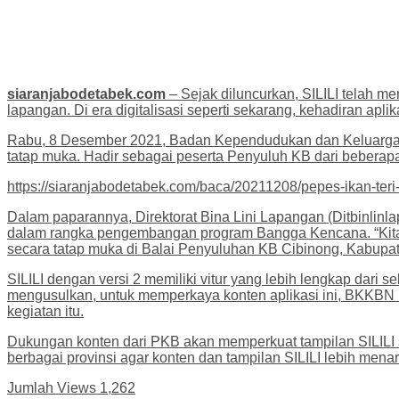
siaranjabodetabek.com
– Sejak diluncurkan, SILILI telah 
lapangan. Di era digitalisasi seperti sekarang, kehadiran ap
Rabu, 8 Desember 2021, Badan Kependudukan dan Keluarga Be
tatap muka. Hadir sebagai peserta Penyuluh KB dari beberapa
https://siaranjabodetabek.com/baca/20211208/pepes-ikan-ter
Dalam paparannya, Direktorat Bina Lini Lapangan (Ditbinlin
dalam rangka pengembangan program Bangga Kencana. “Kita be
secara tatap muka di Balai Penyuluhan KB Cibinong, Kabupa
SILILI dengan versi 2 memiliki vitur yang lebih lengkap dari 
mengusulkan, untuk memperkaya konten aplikasi ini, BKKBN b
kegiatan itu.
Dukungan konten dari PKB akan memperkuat tampilan SILILI 
berbagai provinsi agar konten dan tampilan SILILI lebih menar
Jumlah Views
1,262