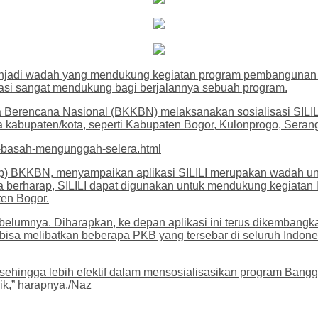
menjadi wadah yang mendukung kegiatan program pembangunan 
likasi sangat mendukung bagi berjalannya sebuah program.
rencana Nasional (BKKBN) melaksanakan sosialisasi SILILI ve
 kabupaten/kota, seperti Kabupaten Bogor, Kulonprogo, Serang
i-basah-mengunggah-selera.html
lap) BKKBN, menyampaikan aplikasi SILILI merupakan wadah untu
rharap, SILILI dapat digunakan untuk mendukung kegiatan lin
ten Bogor.
sebelumnya. Diharapkan, ke depan aplikasi ini terus dikembangk
isa melibatkan beberapa PKB yang tersebar di seluruh Indones
sehingga lebih efektif dalam mensosialisasikan program Ban
ik,” harapnya./Naz