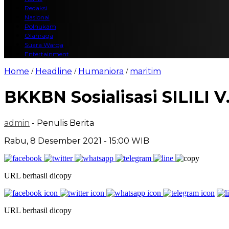
Redaksi
Nasional
Polhukam
Olahraga
Suara Warga
Entertainment
Home
Headline
Humaniora
maritim
/
/
/
BKKBN Sosialisasi SILILI V
admin
- Penulis Berita
Rabu, 8 Desember 2021 - 15:00 WIB
URL berhasil dicopy
URL berhasil dicopy