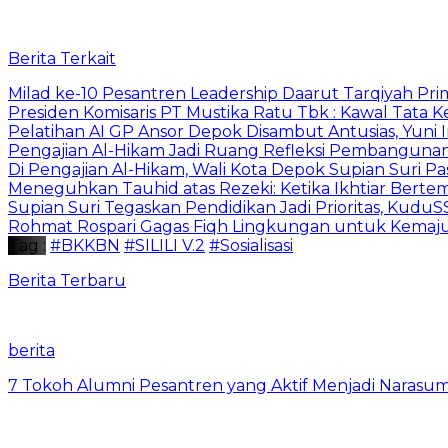
Berita Terkait
Milad ke-10 Pesantren Leadership Daarut Tarqiyah Pri
Presiden Komisaris PT Mustika Ratu Tbk : Kawal Tata 
Pelatihan AI GP Ansor Depok Disambut Antusias, Yuni 
Pengajian Al-Hikam Jadi Ruang Refleksi Pembangunan,
Di Pengajian Al-Hikam, Wali Kota Depok Supian Suri P
Meneguhkan Tauhid atas Rezeki: Ketika Ikhtiar Bert
Supian Suri Tegaskan Pendidikan Jadi Prioritas, Ku
Rohmat Rospari Gagas Fiqh Lingkungan untuk Kemajuan
Tag :
#BKKBN
#SILILI V.2
#Sosialisasi
Berita Terbaru
berita
7 Tokoh Alumni Pesantren yang Aktif Menjadi Narasum