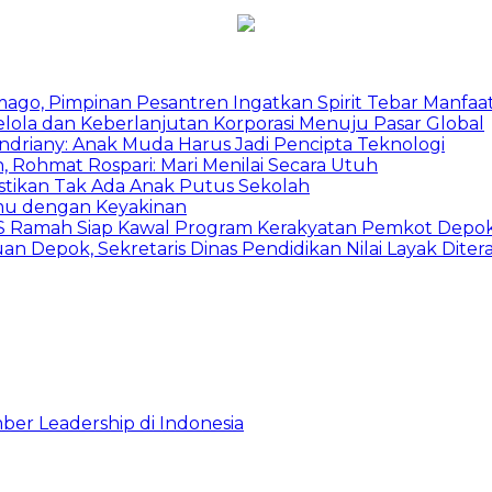
mago, Pimpinan Pesantren Ingatkan Spirit Tebar Manfaa
Kelola dan Keberlanjutan Korporasi Menuju Pasar Global
Indriany: Anak Muda Harus Jadi Pencipta Teknologi
 Rohmat Rospari: Mari Menilai Secara Utuh
astikan Tak Ada Anak Putus Sekolah
emu dengan Keyakinan
duSS Ramah Siap Kawal Program Kerakyatan Pemkot Depo
 Depok, Sekretaris Dinas Pendidikan Nilai Layak Diter
ber Leadership di Indonesia