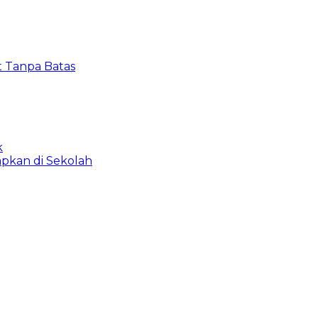
t Tanpa Batas
k
apkan di Sekolah