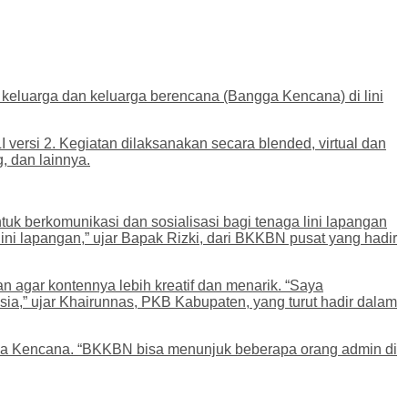
keluarga dan keluarga berencana (Bangga Kencana) di lini
rsi 2. Kegiatan dilaksanakan secara blended, virtual dan
, dan lainnya.
k berkomunikasi dan sosialisasi bagi tenaga lini lapangan
i lapangan,” ujar Bapak Rizki, dari BKKBN pusat yang hadir
an agar kontennya lebih kreatif dan menarik. “Saya
ia,” ujar Khairunnas, PKB Kabupaten, yang turut hadir dalam
gga Kencana. “BKKBN bisa menunjuk beberapa orang admin di