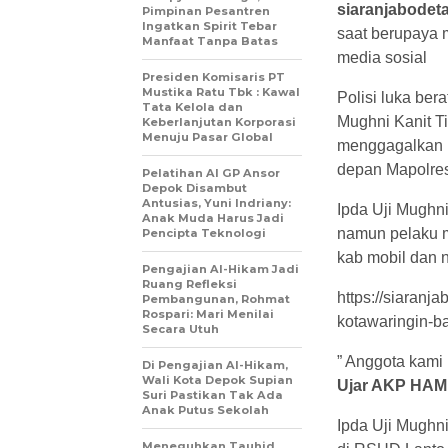
siaranjabodet
Pimpinan Pesantren
Ingatkan Spirit Tebar
saat berupaya 
Manfaat Tanpa Batas
media sosial
Presiden Komisaris PT
Mustika Ratu Tbk : Kawal
Polisi luka bera
Tata Kelola dan
Mughni Kanit T
Keberlanjutan Korporasi
Menuju Pasar Global
menggagalkan p
depan Mapolres
Pelatihan AI GP Ansor
Depok Disambut
Antusias, Yuni Indriany:
Ipda Uji Mughn
Anak Muda Harus Jadi
namun pelaku ma
Pencipta Teknologi
kab mobil dan n
Pengajian Al-Hikam Jadi
Ruang Refleksi
https://siaran
Pembangunan, Rohmat
Rospari: Mari Menilai
kotawaringin-b
Secara Utuh
” Anggota kami
Di Pengajian Al-Hikam,
Wali Kota Depok Supian
Ujar AKP HAM
Suri Pastikan Tak Ada
Anak Putus Sekolah
Ipda Uji Mughni
Meneguhkan Tauhid