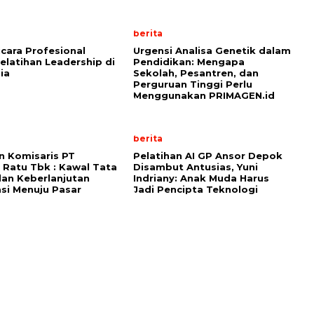
berita
cara Profesional
Urgensi Analisa Genetik dalam
elatihan Leadership di
Pendidikan: Mengapa
ia
Sekolah, Pesantren, dan
Perguruan Tinggi Perlu
Menggunakan PRIMAGEN.id
berita
n Komisaris PT
Pelatihan AI GP Ansor Depok
 Ratu Tbk : Kawal Tata
Disambut Antusias, Yuni
dan Keberlanjutan
Indriany: Anak Muda Harus
si Menuju Pasar
Jadi Pencipta Teknologi