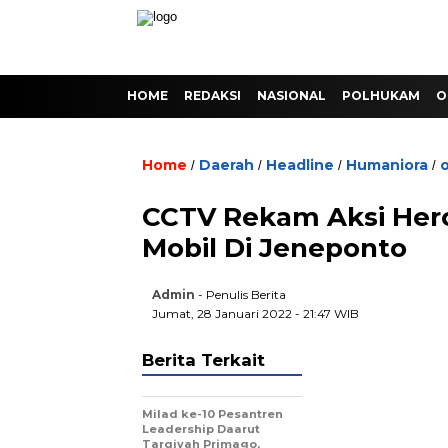
HOME
REDAKSI
NASIONAL
POLHUKAM
O
Home
Daerah
Headline
Humaniora
o
/
/
/
/
CCTV Rekam Aksi Hero
Mobil Di Jeneponto
Admin
- Penulis Berita
Jumat, 28 Januari 2022 - 21:47 WIB
Berita Terkait
Milad ke-10 Pesantren
Leadership Daarut
Tarqiyah Primago,