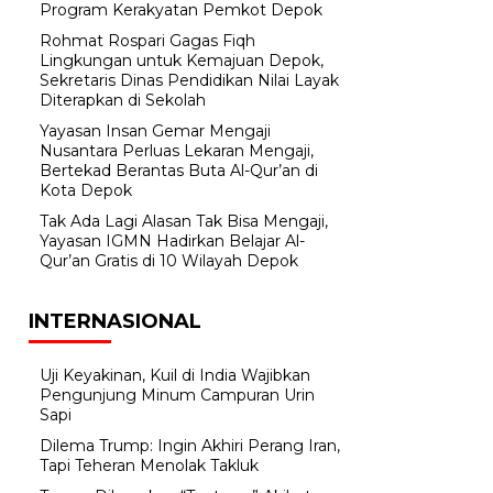
Program Kerakyatan Pemkot Depok
Rohmat Rospari Gagas Fiqh
Lingkungan untuk Kemajuan Depok,
Sekretaris Dinas Pendidikan Nilai Layak
Diterapkan di Sekolah
Yayasan Insan Gemar Mengaji
Nusantara Perluas Lekaran Mengaji,
Bertekad Berantas Buta Al-Qur’an di
Kota Depok
Tak Ada Lagi Alasan Tak Bisa Mengaji,
Yayasan IGMN Hadirkan Belajar Al-
Qur’an Gratis di 10 Wilayah Depok
INTERNASIONAL
Uji Keyakinan, Kuil di India Wajibkan
Pengunjung Minum Campuran Urin
Sapi
Dilema Trump: Ingin Akhiri Perang Iran,
Tapi Teheran Menolak Takluk