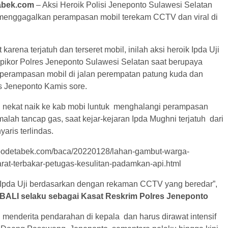
abek.com
– Aksi Heroik Polisi Jeneponto Sulawesi Selatan
menggagalkan perampasan mobil terekam CCTV dan viral di
t karena terjatuh dan terseret mobil, inilah aksi heroik Ipda Uji
ipikor Polres Jeneponto Sulawesi Selatan saat berupaya
erampasan mobil di jalan perempatan patung kuda dan
 Jeneponto Kamis sore.
i nekat naik ke kab mobi luntuk menghalangi perampasan
lah tancap gas, saat kejar-kejaran Ipda Mughni terjatuh dari
yaris terlindas.
jabodetabek.com/baca/20220128/lahan-gambut-warga-
arat-terbakar-petugas-kesulitan-padamkan-api.html
 Ipda Uji berdasarkan dengan rekaman CCTV yang beredar”,
BALI selaku sebagai Kasat Reskrim Polres Jeneponto
 menderita pendarahan di kepala dan harus dirawat intensif