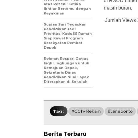
di RSUD Lanto
atas Rezeki: Ketika
masih buron,
Ikhtiar Bertemu dengan
Keyakinan
Jumlah Views
Supian Suri Tegaskan
Pendidikan Jadi
Prioritas, KuduSS Ramah
Siap Kawal Program
Kerakyatan Pemkot
Depok
Rohmat Rospari Gagas
Fiqh Lingkungan untuk
Kemajuan Depok,
Sekretaris Dinas
Pendidikan Nilai Layak
Diterapkan di Sekolah
Tag :
#CCTV Rekam
#Jeneponto
Berita Terbaru