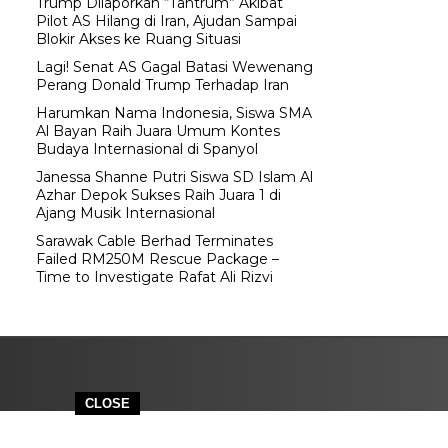
Trump Dilaporkan “Tantrum” Akibat
Pilot AS Hilang di Iran, Ajudan Sampai
Blokir Akses ke Ruang Situasi
Lagi! Senat AS Gagal Batasi Wewenang
Perang Donald Trump Terhadap Iran
Harumkan Nama Indonesia, Siswa SMA
Al Bayan Raih Juara Umum Kontes
Budaya Internasional di Spanyol
Janessa Shanne Putri Siswa SD Islam Al
Azhar Depok Sukses Raih Juara 1 di
Ajang Musik Internasional
Sarawak Cable Berhad Terminates
Failed RM250M Rescue Package –
Time to Investigate Rafat Ali Rizvi
CLOSE
ICY
INDEKS BERITA
SIARAN JABODETABEK