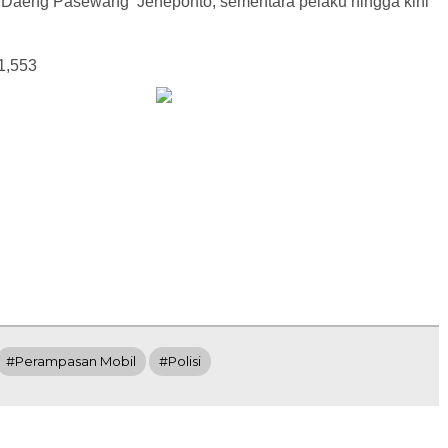
 Daeng Pasewang Jeneponto, sementara pelaku hingga kini
1,553
#Perampasan Mobil
#Polisi