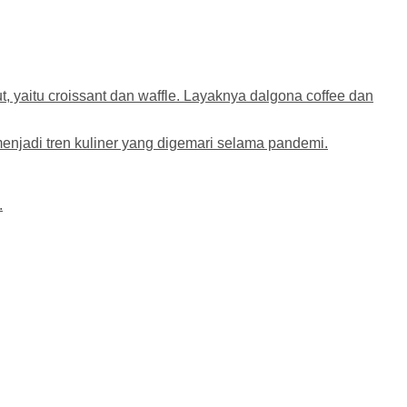
yaitu croissant dan waffle. Layaknya dalgona coffee dan
 menjadi tren kuliner yang digemari selama pandemi.
.