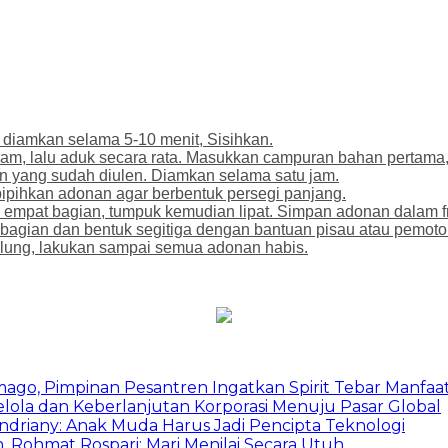
, diamkan selama 5-10 menit, Sisihkan.
am, lalu aduk secara rata. Masukkan campuran bahan pertama,
n yang sudah diulen. Diamkan selama satu jam.
i pipihkan adonan agar berbentuk persegi panjang.
i empat bagian, tumpuk kemudian lipat. Simpan adonan dalam f
10 bagian dan bentuk segitiga dengan bantuan pisau atau pemot
ulung, lakukan sampai semua adonan habis.
mago, Pimpinan Pesantren Ingatkan Spirit Tebar Manfaa
Kelola dan Keberlanjutan Korporasi Menuju Pasar Global
Indriany: Anak Muda Harus Jadi Pencipta Teknologi
 Rohmat Rospari: Mari Menilai Secara Utuh