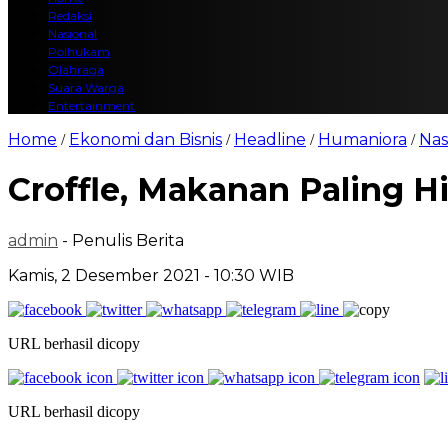
Redaksi
Nasional
Polhukam
Olahraga
Suara Warga
Entertainment
Home
Ekonomi dan Bisnis
Headline
Humaniora
Nas
/
/
/
/
Croffle, Makanan Paling H
admin
- Penulis Berita
Kamis, 2 Desember 2021 - 10:30 WIB
URL berhasil dicopy
URL berhasil dicopy