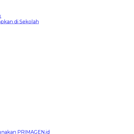
k
apkan di Sekolah
gunakan PRIMAGEN.id