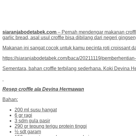
siaranjabodetabek.com
– Pernah mendengar makanan croffle?
garlic bread, asal usul croffle bisa dibilang dari negeri gings
Makanan ini sangat cocok untuk kamu pecinta roti croissant d
https://siaranjabodetabek.com/baca/20211119/pemberhentia
Sementara, bahan croffle terbilang sederhana. Koki Devina
Resep croffle ala Devina Hermawan
Bahan:
200 ml susu hangat
6 gr ragi
3 sdm gula pasir
290 gr tepung terigu protein tinggi
½ sdt garam