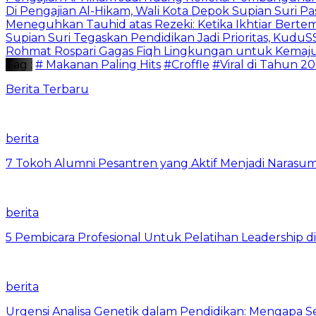
Di Pengajian Al-Hikam, Wali Kota Depok Supian Suri P
Meneguhkan Tauhid atas Rezeki: Ketika Ikhtiar Bert
Supian Suri Tegaskan Pendidikan Jadi Prioritas, Ku
Rohmat Rospari Gagas Fiqh Lingkungan untuk Kemajuan
Tag :
# Makanan Paling Hits
#Croffle
#Viral di Tahun 20
Berita Terbaru
berita
7 Tokoh Alumni Pesantren yang Aktif Menjadi Narasum
berita
5 Pembicara Profesional Untuk Pelatihan Leadership di
berita
Urgensi Analisa Genetik dalam Pendidikan: Mengapa 