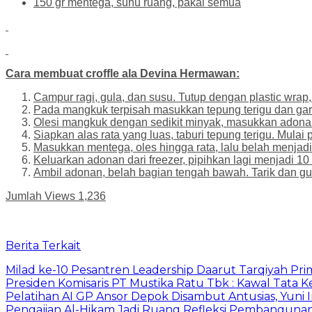
150 gr mentega, suhu ruang, pakai semua
Cara membuat croffle ala Devina Hermawan:
Campur ragi, gula, dan susu. Tutup dengan plastic wrap
Pada mangkuk terpisah masukkan tepung terigu dan gar
Olesi mangkuk dengan sedikit minyak, masukkan adona
Siapkan alas rata yang luas, taburi tepung terigu. Mula
Masukkan mentega, oles hingga rata, lalu belah menjad
Keluarkan adonan dari freezer, pipihkan lagi menjadi 
Ambil adonan, belah bagian tengah bawah. Tarik dan g
Jumlah Views
1,236
Berita Terkait
Milad ke-10 Pesantren Leadership Daarut Tarqiyah Pri
Presiden Komisaris PT Mustika Ratu Tbk : Kawal Tata 
Pelatihan AI GP Ansor Depok Disambut Antusias, Yuni 
Pengajian Al-Hikam Jadi Ruang Refleksi Pembangunan,