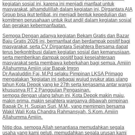
kegiatan sosial ini, karena ini menjadi manfaat untuk
masyarakat, alhamdulillah dalam kegiatan ini, Dirgantara AIA
Group bisa ikut terlibat, ini menjadi bentuk kepedulian dan
komitmen perusahaan untuk ikut andil dalam kegiatan sosial
dan gerakan kebermanfaatan.
Semoga Dengan adanya kegiatan Bekam Gratis dan Bazar
Baju Gratis 2026 ini, bermanfaat dan berdampak positif bagi
masyarakat, serta CV Dirgantara Sejahtera Bersama dapat
terus berkontribusi dalam kegiatan sosial dan kemanusiaan,
serta memberikan dampak positif bagi kesejahteraan
masyarakat serta membawa keberkahan bagi semua. Amiiin
Allahumma Amiiin ujar Bapak Imron
Dr Awaluddin Faj, M.Pd selaku Pimpinan LKSA Primago
mengatakan “kegiatan ini sebagai wujud syukur atas ulang
tahun Kota Depok yang ke 27th serta kerjasama antar warga
khususnya RT 2 Panggulan Pengasinan.
semoga dengan ulang tahun ini, Kota Depok makin maju,
makin prima, makin sejahtera warganya dibawah pimpinan
Bapak Dr. H. Supian Suri, M.M., yang memimpin bersama
Wakil Wali Kota Chandra Rahmansyah, S.Kom. Amiiin
Allahumma Amiiin.
Nitip doa, semoga Allah senantiasa memudahkan segala
usaha yang kami geluti, memudahkan segala urusan kami