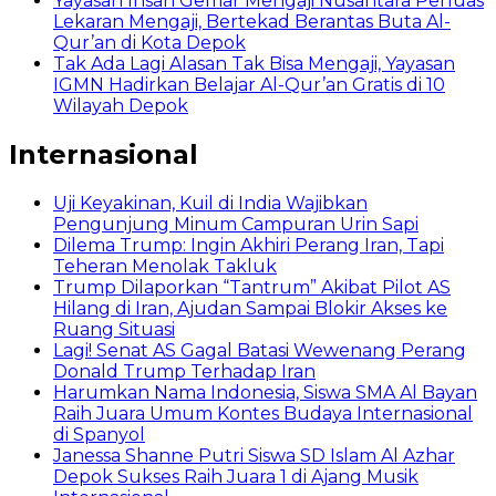
Yayasan Insan Gemar Mengaji Nusantara Perluas
Lekaran Mengaji, Bertekad Berantas Buta Al-
Qur’an di Kota Depok
Tak Ada Lagi Alasan Tak Bisa Mengaji, Yayasan
IGMN Hadirkan Belajar Al-Qur’an Gratis di 10
Wilayah Depok
Internasional
Uji Keyakinan, Kuil di India Wajibkan
Pengunjung Minum Campuran Urin Sapi
Dilema Trump: Ingin Akhiri Perang Iran, Tapi
Teheran Menolak Takluk
Trump Dilaporkan “Tantrum” Akibat Pilot AS
Hilang di Iran, Ajudan Sampai Blokir Akses ke
Ruang Situasi
Lagi! Senat AS Gagal Batasi Wewenang Perang
Donald Trump Terhadap Iran
Harumkan Nama Indonesia, Siswa SMA Al Bayan
Raih Juara Umum Kontes Budaya Internasional
di Spanyol
Janessa Shanne Putri Siswa SD Islam Al Azhar
Depok Sukses Raih Juara 1 di Ajang Musik