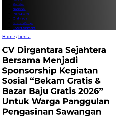
Redaksi
Nasional
Polhukam
Olahraga
Suara Warga
Entertainment
Home
berita
/
CV Dirgantara Sejahtera
Bersama Menjadi
Sponsorship Kegiatan
Sosial “Bekam Gratis &
Bazar Baju Gratis 2026”
Untuk Warga Panggulan
Pengasinan Sawangan