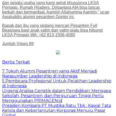
dan segala usaha yang kami geluti khususnya LKSA
Primago, Rumah Hijabers, Dirgantara AIA bisa lancar,
berkah dan bermanfaat. Aamiiin Allahumma Aamiiin,” ucap
Awaluddin alumni pesantren Gontor ini.
Bapak dan ibu yang sedang mencari Pesantren Full
Beasiswa bagi anak yatim dan yatim piatu bisa hibungi
LKSA Primago WA: +62 813-1506-4080
Jumlah Views
89
Berita Terkait
7 Tokoh Alumni Pesantren yang Aktif Menjadi
Narasumber Leadership di Indonesia
5 Pembicara Profesional Untuk Pelatihan Leadership
di Indonesia
Urgensi Analisa Genetik dalam Pendidikan: Mengapa
Sekolah, Pesantren, dan Perguruan Tinggi Perlu
Menggunakan PRIMAGEN.id
Presiden Komisaris PT Mustika Ratu Tbk : Kawal Tata
Kelola dan Keberlanjutan Korporasi Menuju Pasar
Global