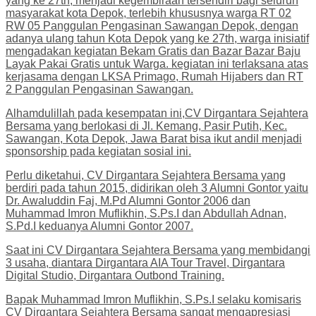
yang ke 27th, menjadi kegembiraan tersendiri bagi seluruh
masyarakat kota Depok, terlebih khususnya warga RT 02
RW 05 Panggulan Pengasinan Sawangan Depok, dengan
adanya ulang tahun Kota Depok yang ke 27th, warga inisiatif
mengadakan kegiatan Bekam Gratis dan Bazar Bazar Baju
Layak Pakai Gratis untuk Warga. kegiatan ini terlaksana atas
kerjasama dengan LKSA Primago, Rumah Hijabers dan RT
2 Panggulan Pengasinan Sawangan.
Alhamdulillah pada kesempatan ini,CV Dirgantara Sejahtera
Bersama yang berlokasi di Jl. Kemang, Pasir Putih, Kec.
Sawangan, Kota Depok, Jawa Barat bisa ikut andil menjadi
sponsorship pada kegiatan sosial ini.
Perlu diketahui, CV Dirgantara Sejahtera Bersama yang
berdiri pada tahun 2015, didirikan oleh 3 Alumni Gontor yaitu
Dr. Awaluddin Faj, M.Pd Alumni Gontor 2006 dan
Muhammad Imron Muflikhin, S.Ps.I dan Abdullah Adnan,
S.Pd.I keduanya Alumni Gontor 2007.
Saat ini CV Dirgantara Sejahtera Bersama yang membidangi
3 usaha, diantara Dirgantara AIA Tour Travel, Dirgantara
Digital Studio, Dirgantara Outbond Training.
Bapak Muhammad Imron Muflikhin, S.Ps.I selaku komisaris
CV Dirgantara Sejahtera Bersama sangat mengapresiasi