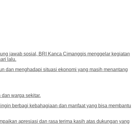
gung jawab sosial, BRI Kanca Cimanggis menggelar kegiatan
ri lalu.
ahun dan menghadapi situasi ekonomi yang masih menantang
dan warga sekitar.
i ingin berbagi kebahagiaan dan manfaat yang bisa membantu
paikan apresiasi dan rasa terima kasih atas dukungan yang