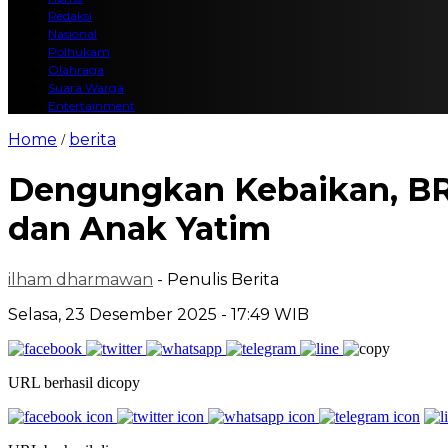
Redaksi
Nasional
Polhukam
Olahraga
Suara Warga
Entertainment
Home
berita
/
Dengungkan Kebaikan, BR
dan Anak Yatim
ilham dharmawan
- Penulis Berita
Selasa, 23 Desember 2025 - 17:49 WIB
URL berhasil dicopy