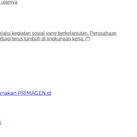
” ujarnya
alui kegiatan sosial yang berkelanjutan. Perusahaan
agi terus tumbuh di lingkungan kerja. (*)
gunakan PRIMAGEN.id
k