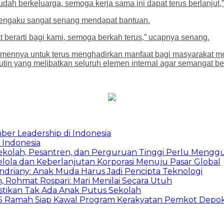
sudah berkeluarga, semoga kerja sama ini dapat terus berlanjut,
 mengaku sangat senang mendapat bantuan.
 berarti bagi kami, semoga berkah terus,” ucapnya senang.
mennya untuk terus menghadirkan manfaat bagi masyarakat mel
in yang melibatkan seluruh elemen internal agar semangat berb
ber Leadership di Indonesia
 Indonesia
Sekolah, Pesantren, dan Perguruan Tinggi Perlu Meng
Kelola dan Keberlanjutan Korporasi Menuju Pasar Global
Indriany: Anak Muda Harus Jadi Pencipta Teknologi
 Rohmat Rospari: Mari Menilai Secara Utuh
astikan Tak Ada Anak Putus Sekolah
duSS Ramah Siap Kawal Program Kerakyatan Pemkot Depo