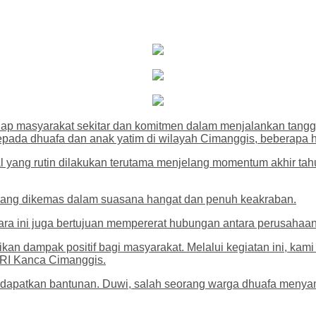
dap masyarakat sekitar dan komitmen dalam menjalankan tang
da dhuafa dan anak yatim di wilayah Cimanggis, beberapa ha
al yang rutin dilakukan terutama menjelang momentum akhir t
 yang dikemas dalam suasana hangat dan penuh keakraban.
a ini juga bertujuan mempererat hubungan antara perusahaan 
n dampak positif bagi masyarakat. Melalui kegiatan ini, kam
 BRI Kanca Cimanggis.
ndapatkan bantunan. Duwi, salah seorang warga dhuafa menyam