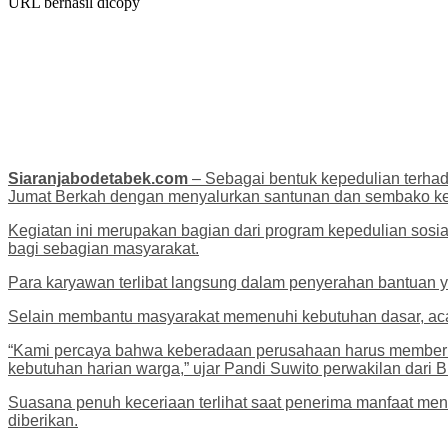
URL berhasil dicopy
Siaranjabodetabek.com
– Sebagai bentuk kepedulian terha
Jumat Berkah dengan menyalurkan santunan dan sembako kepa
Kegiatan ini merupakan bagian dari program kepedulian sosi
bagi sebagian masyarakat.
Para karyawan terlibat langsung dalam penyerahan bantuan
Selain membantu masyarakat memenuhi kebutuhan dasar, acar
“Kami percaya bahwa keberadaan perusahaan harus memberika
kebutuhan harian warga,” ujar Pandi Suwito perwakilan dari
Suasana penuh keceriaan terlihat saat penerima manfaat me
diberikan.