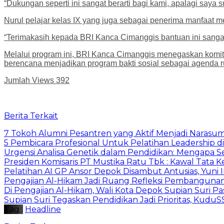
“Dukungan seperti ini sangat berarti bagi kami, apalagi saya 
Nurul pelajar kelas IX yang juga sebagai penerima manfaat
“Terimakasih kepada BRI Kanca Cimanggis bantuan ini sangat
Melalui program ini, BRI Kanca Cimanggis menegaskan komit
berencana menjadikan program bakti sosial sebagai agenda rut
Jumlah Views
392
Berita Terkait
7 Tokoh Alumni Pesantren yang Aktif Menjadi Narasum
5 Pembicara Profesional Untuk Pelatihan Leadership di
Urgensi Analisa Genetik dalam Pendidikan: Mengapa 
Presiden Komisaris PT Mustika Ratu Tbk : Kawal Tata 
Pelatihan AI GP Ansor Depok Disambut Antusias, Yuni 
Pengajian Al-Hikam Jadi Ruang Refleksi Pembangunan,
Di Pengajian Al-Hikam, Wali Kota Depok Supian Suri P
Supian Suri Tegaskan Pendidikan Jadi Prioritas, Ku
Tag :
Headline