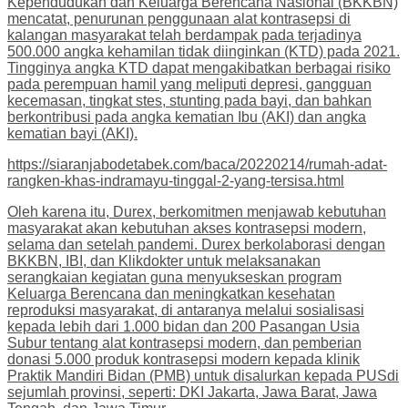
Kependudukan dan Keluarga Berencana Nasional (BKKBN)
mencatat, penurunan penggunaan alat kontrasepsi di
kalangan masyarakat telah berdampak pada terjadinya
500.000 angka kehamilan tidak diinginkan (KTD) pada 2021.
Tingginya angka KTD dapat mengakibatkan berbagai risiko
pada perempuan hamil yang meliputi depresi, gangguan
kecemasan, tingkat stes, stunting pada bayi, dan bahkan
berkontribusi pada angka kematian Ibu (AKI) dan angka
kematian bayi (AKI).
https://siaranjabodetabek.com/baca/20220214/rumah-adat-
rangken-khas-indramayu-tinggal-2-yang-tersisa.html
Oleh karena itu, Durex, berkomitmen menjawab kebutuhan
masyarakat akan kebutuhan akses kontrasepsi modern,
selama dan setelah pandemi. Durex berkolaborasi dengan
BKKBN, IBI, dan Klikdokter untuk melaksanakan
serangkaian kegiatan guna menyukseskan program
Keluarga Berencana dan meningkatkan kesehatan
reproduksi masyarakat, di antaranya melalui sosialisasi
kepada lebih dari 1.000 bidan dan 200 Pasangan Usia
Subur tentang alat kontrasepsi modern, dan pemberian
donasi 5.000 produk kontrasepsi modern kepada klinik
Praktik Mandiri Bidan (PMB) untuk disalurkan kepada PUSdi
sejumlah provinsi, seperti: DKI Jakarta, Jawa Barat, Jawa