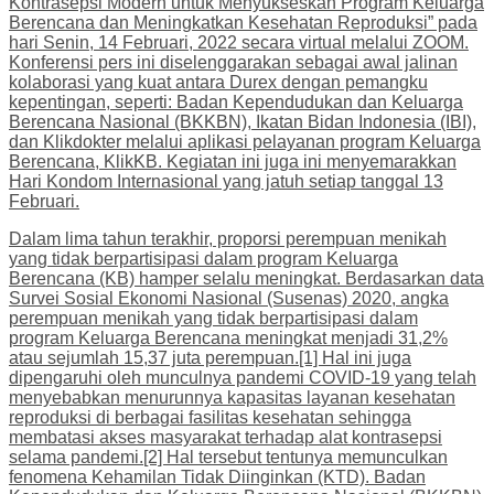
Kontrasepsi Modern untuk Menyukseskan Program Keluarga
Berencana dan Meningkatkan Kesehatan Reproduksi” pada
hari Senin, 14 Februari, 2022 secara virtual melalui ZOOM.
Konferensi pers ini diselenggarakan sebagai awal jalinan
kolaborasi yang kuat antara Durex dengan pemangku
kepentingan, seperti: Badan Kependudukan dan Keluarga
Berencana Nasional (BKKBN), Ikatan Bidan Indonesia (IBI),
dan Klikdokter melalui aplikasi pelayanan program Keluarga
Berencana, KlikKB. Kegiatan ini juga ini menyemarakkan
Hari Kondom Internasional yang jatuh setiap tanggal 13
Februari.
Dalam lima tahun terakhir, proporsi perempuan menikah
yang tidak berpartisipasi dalam program Keluarga
Berencana (KB) hamper selalu meningkat. Berdasarkan data
Survei Sosial Ekonomi Nasional (Susenas) 2020, angka
perempuan menikah yang tidak berpartisipasi dalam
program Keluarga Berencana meningkat menjadi 31,2%
atau sejumlah 15,37 juta perempuan.[1] Hal ini juga
dipengaruhi oleh munculnya pandemi COVID-19 yang telah
menyebabkan menurunnya kapasitas layanan kesehatan
reproduksi di berbagai fasilitas kesehatan sehingga
membatasi akses masyarakat terhadap alat kontrasepsi
selama pandemi.[2] Hal tersebut tentunya memunculkan
fenomena Kehamilan Tidak Diinginkan (KTD). Badan