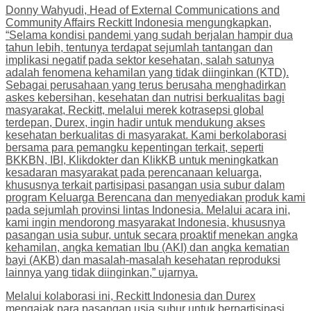
Donny Wahyudi, Head of External Communications and
Community Affairs Reckitt Indonesia mengungkapkan,
“Selama kondisi pandemi yang sudah berjalan hampir dua
tahun lebih, tentunya terdapat sejumlah tantangan dan
implikasi negatif pada sektor kesehatan, salah satunya
adalah fenomena kehamilan yang tidak diinginkan (KTD).
Sebagai perusahaan yang terus berusaha menghadirkan
askes kebersihan, kesehatan dan nutrisi berkualitas bagi
masyarakat, Reckitt, melalui merek kotrasepsi global
terdepan, Durex, ingin hadir untuk mendukung akses
kesehatan berkualitas di masyarakat. Kami berkolaborasi
bersama para pemangku kepentingan terkait, seperti
BKKBN, IBI, Klikdokter dan KlikKB untuk meningkatkan
kesadaran masyarakat pada perencanaan keluarga,
khususnya terkait partisipasi pasangan usia subur dalam
program Keluarga Berencana dan menyediakan produk kami
pada sejumlah provinsi lintas Indonesia. Melalui acara ini,
kami ingin mendorong masyarakat Indonesia, khususnya
pasangan usia subur, untuk secara proaktif menekan angka
kehamilan, angka kematian Ibu (AKI) dan angka kematian
bayi (AKB) dan masalah-masalah kesehatan reproduksi
lainnya yang tidak diinginkan,” ujarnya.
Melalui kolaborasi ini, Reckitt Indonesia dan Durex
mengajak para pasangan usia subur untuk berpartisipasi