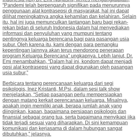
“Pandemi telah berpengaruh signifikan pada menurunnya
penggunaan alat kontrasepsi di masyarakat, hal ini dapat
dilihat meningkatnya angka kehamilan dan kelahiran. Selain
itu, hal ini juga memunculkan tantangan baru bagi rekan-
rekan bidan di seluruh Indonesia dalam hal menyediakan
informasi dan penyuluhan yang mumpuni tentang
pentingnya keluarga berencana bagi para pasangan usia
subur. Oleh karena itu, kami dengan para pemangku
kepentingan lainnya akan terus mendorong penerapan
program Keluarga Berencana” ungkapnya. Lebih lanjut, Dr.
Emi menambahkan, “Dalam hal ini, kondom dapat menjadi
opsi alat kontrasepsi yang dapat digunakan oleh pasangan
usia subur,”
Berbicara tentang perencanaan keluarga dari segi
psikologis, Inez Kristanti, M.Psi, dalam sesi talk show
menjelaskan, “Setiap pasangan perlu mempersiapkan
dengan matang kerkait perencanaan keluarga. Misalnya,
apakah ingin memiliki anak, berapa jumlah anak yang
diinginkan, kapan, bagaimana persiapan psikologis dan
finansial sebagai orang tua, serta bagaimana menyikapi jika
tidak terjadi sesuai yang diharapkan. Di sini kemampuan
komunikasi dan kerjasama di dalam hubungan sangat
dibutuhkan,” jelasnya.