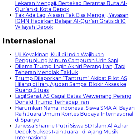
Lekaran Mengaji, Bertekad Berantas Buta Al-
Qur’an di Kota Depok
Tak Ada Lagi Alasan Tak Bisa Mengaji, Yayasan
IGMN Hadirkan Belajar Al-Qur’an Gratis di 10
Wilayah Depok
Internasional
Uji Keyakinan, Kuil di India Wajibkan
Pengunjung Minum Campuran Urin Sapi
Dilema Trump: Ingin Akhiri Perang Iran, Tapi
Teheran Menolak Takluk
Trump Dilaporkan “Tantrum” Akibat Pilot AS
Hilang di Iran, Ajudan Sampai Blokir Akses ke
Ruang Situasi
Lagi! Senat AS Gagal Batasi Wewenang Perang
Donald Trump Terhadap Iran
Harumkan Nama Indonesia, Siswa SMA Al Bayan
Raih Juara Umum Kontes Budaya Internasional
di Spanyol
Janessa Shanne Putri Siswa SD Islam Al Azhar
Depok Sukses Raih Juara 1 di Ajang Musik
Internasional