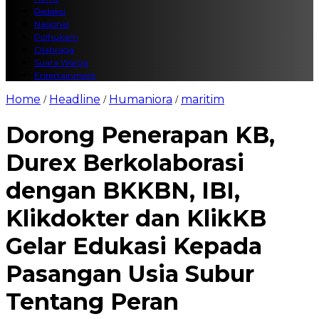
Redaksi
Nasional
Polhukam
Olahraga
Suara Warga
Entertainment
Home
Headline
Humaniora
maritim
/
/
/
Dorong Penerapan KB,
Durex Berkolaborasi
dengan BKKBN, IBI,
Klikdokter dan KlikKB
Gelar Edukasi Kepada
Pasangan Usia Subur
Tentang Peran