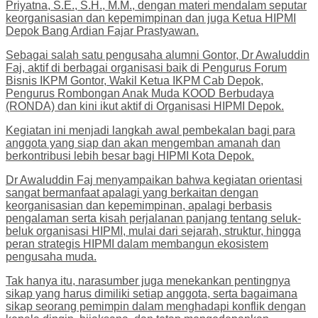
Priyatna, S.E., S.H., M.M., dengan materi mendalam seputar
keorganisasian dan kepemimpinan dan juga Ketua HIPMI
Depok Bang Ardian Fajar Prastyawan.
Sebagai salah satu pengusaha alumni Gontor, Dr Awaluddin
Faj, aktif di berbagai organisasi baik di Pengurus Forum
Bisnis IKPM Gontor, Wakil Ketua IKPM Cab Depok,
Pengurus Rombongan Anak Muda KOOD Berbudaya
(RONDA) dan kini ikut aktif di Organisasi HIPMI Depok.
Kegiatan ini menjadi langkah awal pembekalan bagi para
anggota yang siap dan akan mengemban amanah dan
berkontribusi lebih besar bagi HIPMI Kota Depok.
Dr Awaluddin Faj menyampaikan bahwa kegiatan orientasi
sangat bermanfaat apalagi yang berkaitan dengan
keorganisasian dan kepemimpinan, apalagi berbasis
pengalaman serta kisah perjalanan panjang tentang seluk-
beluk organisasi HIPMI, mulai dari sejarah, struktur, hingga
peran strategis HIPMI dalam membangun ekosistem
pengusaha muda.
Tak hanya itu, narasumber juga menekankan pentingnya
sikap yang harus dimiliki setiap anggota, serta bagaimana
sikap seorang pemimpin dalam menghadapi konflik dengan