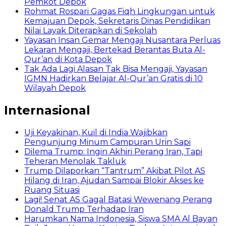
Pemkot Depok
Rohmat Rospari Gagas Fiqh Lingkungan untuk
Kemajuan Depok, Sekretaris Dinas Pendidikan
Nilai Layak Diterapkan di Sekolah
Yayasan Insan Gemar Mengaji Nusantara Perluas
Lekaran Mengaji, Bertekad Berantas Buta Al-
Qur’an di Kota Depok
Tak Ada Lagi Alasan Tak Bisa Mengaji, Yayasan
IGMN Hadirkan Belajar Al-Qur’an Gratis di 10
Wilayah Depok
Internasional
Uji Keyakinan, Kuil di India Wajibkan
Pengunjung Minum Campuran Urin Sapi
Dilema Trump: Ingin Akhiri Perang Iran, Tapi
Teheran Menolak Takluk
Trump Dilaporkan “Tantrum” Akibat Pilot AS
Hilang di Iran, Ajudan Sampai Blokir Akses ke
Ruang Situasi
Lagi! Senat AS Gagal Batasi Wewenang Perang
Donald Trump Terhadap Iran
Harumkan Nama Indonesia, Siswa SMA Al Bayan