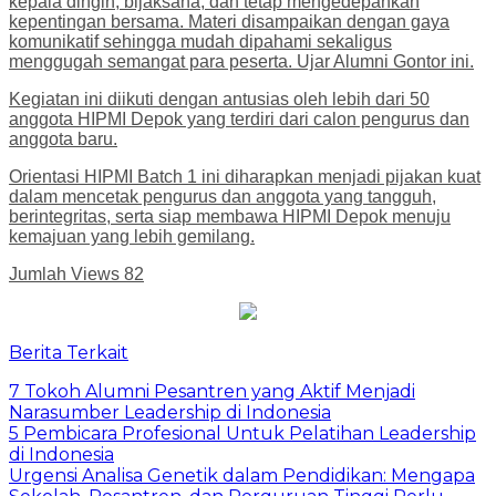
kepala dingin, bijaksana, dan tetap mengedepankan
kepentingan bersama. Materi disampaikan dengan gaya
komunikatif sehingga mudah dipahami sekaligus
menggugah semangat para peserta. Ujar Alumni Gontor ini.
Kegiatan ini diikuti dengan antusias oleh lebih dari 50
anggota HIPMI Depok yang terdiri dari calon pengurus dan
anggota baru.
Orientasi HIPMI Batch 1 ini diharapkan menjadi pijakan kuat
dalam mencetak pengurus dan anggota yang tangguh,
berintegritas, serta siap membawa HIPMI Depok menuju
kemajuan yang lebih gemilang.
Jumlah Views
82
Berita Terkait
7 Tokoh Alumni Pesantren yang Aktif Menjadi
Narasumber Leadership di Indonesia
5 Pembicara Profesional Untuk Pelatihan Leadership
di Indonesia
Urgensi Analisa Genetik dalam Pendidikan: Mengapa