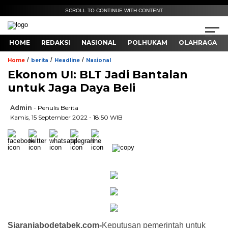
SCROLL TO CONTINUE WITH CONTENT
HOME
REDAKSI
NASIONAL
POLHUKAM
OLAHRAGA
/
/
/
Home
berita
Headline
Nasional
Ekonom UI: BLT Jadi Bantalan
untuk Jaga Daya Beli
Admin
- Penulis Berita
Kamis, 15 September 2022 - 18:50 WIB
Siaranjabodetabek.com-
Keputusan pemerintah untuk