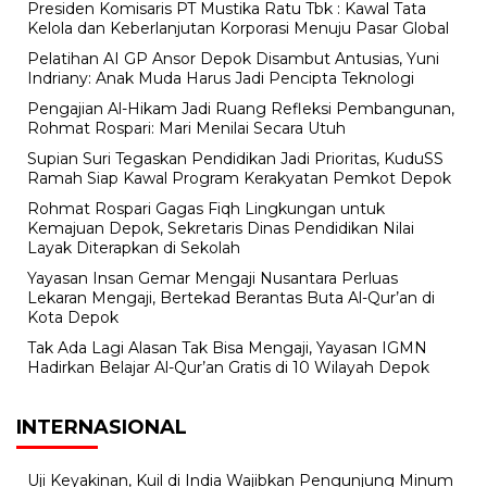
Presiden Komisaris PT Mustika Ratu Tbk : Kawal Tata
Kelola dan Keberlanjutan Korporasi Menuju Pasar Global
Pelatihan AI GP Ansor Depok Disambut Antusias, Yuni
Indriany: Anak Muda Harus Jadi Pencipta Teknologi
Pengajian Al-Hikam Jadi Ruang Refleksi Pembangunan,
Rohmat Rospari: Mari Menilai Secara Utuh
Supian Suri Tegaskan Pendidikan Jadi Prioritas, KuduSS
Ramah Siap Kawal Program Kerakyatan Pemkot Depok
Rohmat Rospari Gagas Fiqh Lingkungan untuk
Kemajuan Depok, Sekretaris Dinas Pendidikan Nilai
Layak Diterapkan di Sekolah
Yayasan Insan Gemar Mengaji Nusantara Perluas
Lekaran Mengaji, Bertekad Berantas Buta Al-Qur’an di
Kota Depok
Tak Ada Lagi Alasan Tak Bisa Mengaji, Yayasan IGMN
Hadirkan Belajar Al-Qur’an Gratis di 10 Wilayah Depok
INTERNASIONAL
Uji Keyakinan, Kuil di India Wajibkan Pengunjung Minum