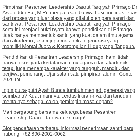
Pimpinan Pesantren Leadership Daarut Tarqiyah Primago Dr
Awaluddin Faj, M.Pd mengatakan bahwa hasil ini tidak lepas
dari proses yang luar biasa yang dilalui oleh para santri dan
santriwati Pesantren Leadership Daarut Tarqiyah Primago
serta Ini menjadi bukti nyata bahwa pendidikan di Primago
tidak hanya membentuk santri yang kuat dalam ilmu agama
dan akademik, tetapi juga melahirkan generasi yang
memiliki Mental Juara & Keterampilan Hidup yang Tangguh.
Pendidikan di Pesantren Leadership Primago, kami tidak
hanya fokus pada kedalaman ilmu agama dan akademik,
tetapi juga menempa karakter yang tangguh, mandiri, dan
berjiwa pemenang. Ujar salah satu pimpinan alumni Gontor
2026 ini.
Ingin putra-putri Ayah Bunda tumbuh menjadi generasi yang
seimbang? Kuat imannya, cerdas fikiran-nya, dan tangguh
mentalnya sebagai calon pemimpin masa depan?
Mari bergabung bersama keluarga besar Pesantren
Leadership Daarut Tarqiyah Primago!
Slot pendaftaran terbatas, informasi penerimaan santri baru
hubungi +62 896-2002-0062