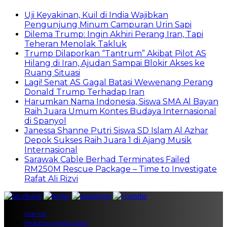
Uji Keyakinan, Kuil di India Wajibkan
Pengunjung Minum Campuran Urin Sapi
Dilema Trump: Ingin Akhiri Perang Iran, Tapi
Teheran Menolak Takluk
Trump Dilaporkan “Tantrum” Akibat Pilot AS
Hilang di Iran, Ajudan Sampai Blokir Akses ke
Ruang Situasi
Lagi! Senat AS Gagal Batasi Wewenang Perang
Donald Trump Terhadap Iran
Harumkan Nama Indonesia, Siswa SMA Al Bayan
Raih Juara Umum Kontes Budaya Internasional
di Spanyol
Janessa Shanne Putri Siswa SD Islam Al Azhar
Depok Sukses Raih Juara 1 di Ajang Musik
Internasional
Sarawak Cable Berhad Terminates Failed
RM250M Rescue Package – Time to Investigate
Rafat Ali Rizvi
Alamat
Pedoman Media Siber