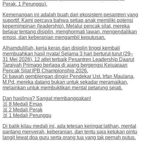
Perak, 1 Perunggu).
Kemenangan ini adalah buah dari ekosistem pesantren yang
suportif. Kami percaya bahwa setiap anak memiliki potensi
kepemimpinan (leadership). Melalui pencak silat, mereka
belajar tentang disiplin, menghormati lawan, mengendalikan
emosi, dan keberanian mengambil keputusan.
Alhamdulillah, kerja keras dan disiplin tinggi kembali
membuahkan hasil nyata! Selama 3 hari berturut-turut (29–
31 Mei 2026), 12 atlet terbaik Pesantren Leadership Daarut
Tarqiyah Primago berlaga di ajang bergengsi Kejuaraan
Pencak Silat IPB Championship 2026.
Di bawah gemblengan dingin Pendekar Ust. Irfan Maulana,
M.Pd, mereka datang bukan untuk sekadar meramaikan,
melainkan untuk membuktikan mental petarung sejati.
Dan hasilnya? Sangat membanggakan!
🥇 8 Medali Emas
🥈 2 Medali Perak
🥉 1 Medali Perunggu
Di balik kilau medali ini, ada tetesan keringat latihan, mental
pantang menyerah, keberanian, dan tentu saja ketukan pintu
langit lewat doa guru serta orang tua yang tak pernah putus.