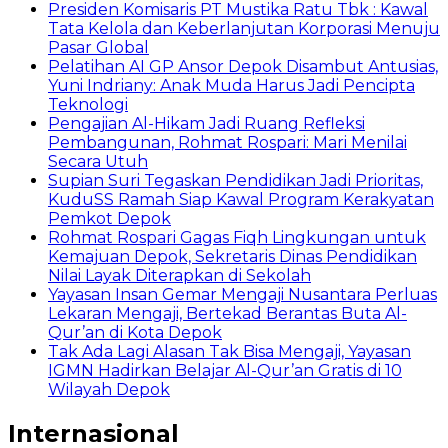
Presiden Komisaris PT Mustika Ratu Tbk : Kawal
Tata Kelola dan Keberlanjutan Korporasi Menuju
Pasar Global
Pelatihan AI GP Ansor Depok Disambut Antusias,
Yuni Indriany: Anak Muda Harus Jadi Pencipta
Teknologi
Pengajian Al-Hikam Jadi Ruang Refleksi
Pembangunan, Rohmat Rospari: Mari Menilai
Secara Utuh
Supian Suri Tegaskan Pendidikan Jadi Prioritas,
KuduSS Ramah Siap Kawal Program Kerakyatan
Pemkot Depok
Rohmat Rospari Gagas Fiqh Lingkungan untuk
Kemajuan Depok, Sekretaris Dinas Pendidikan
Nilai Layak Diterapkan di Sekolah
Yayasan Insan Gemar Mengaji Nusantara Perluas
Lekaran Mengaji, Bertekad Berantas Buta Al-
Qur’an di Kota Depok
Tak Ada Lagi Alasan Tak Bisa Mengaji, Yayasan
IGMN Hadirkan Belajar Al-Qur’an Gratis di 10
Wilayah Depok
Internasional