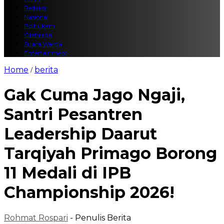
Redaksi
Nasional
Polhukam
Olahraga
Suara Warga
Entertainment
Home
berita
/
Gak Cuma Jago Ngaji,
Santri Pesantren
Leadership Daarut
Tarqiyah Primago Borong
11 Medali di IPB
Championship 2026!
Rohmat Rospari
- Penulis Berita