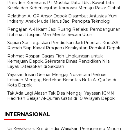
Presiden Komisaris PT Mustika Ratu Tbk : Kawal Tata
Kelola dan Keberlanjutan Korporasi Menuju Pasar Global
Pelatihan AI GP Ansor Depok Disambut Antusias, Yuni
Indriany: Anak Muda Harus Jadi Pencipta Teknologi
Pengajian Al-Hikam Jadi Ruang Refleksi Pembangunan,
Rohmat Rospari: Mari Menilai Secara Utuh
Supian Suri Tegaskan Pendidikan Jadi Prioritas, KuduSS
Ramah Siap Kawal Program Kerakyatan Pemkot Depok
Rohmat Rospari Gagas Fiqh Lingkungan untuk
Kemajuan Depok, Sekretaris Dinas Pendidikan Nilai
Layak Diterapkan di Sekolah
Yayasan Insan Gemar Mengaji Nusantara Perluas
Lekaran Mengaji, Bertekad Berantas Buta Al-Qur’an di
Kota Depok
Tak Ada Lagi Alasan Tak Bisa Mengaji, Yayasan IGMN
Hadirkan Belajar Al-Qur’an Gratis di 10 Wilayah Depok
INTERNASIONAL
Uji Keyakinan, Kuil di India Wajibkan Pengunjung Minum