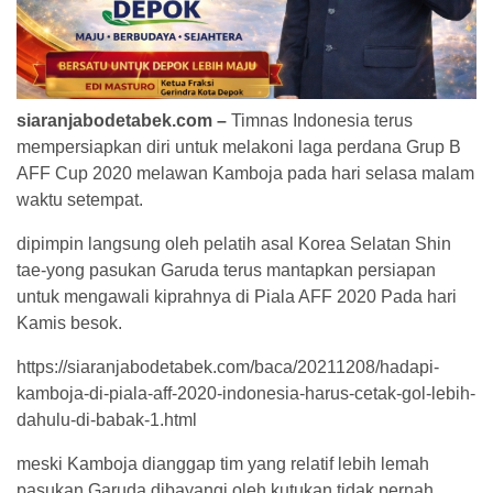
siaranjabodetabek.com –
Timnas Indonesia terus
mempersiapkan diri untuk melakoni laga perdana Grup B
AFF Cup 2020 melawan Kamboja pada hari selasa malam
waktu setempat.
dipimpin langsung oleh pelatih asal Korea Selatan Shin
tae-yong pasukan Garuda terus mantapkan persiapan
untuk mengawali kiprahnya di Piala AFF 2020 Pada hari
Kamis besok.
https://siaranjabodetabek.com/baca/20211208/hadapi-
kamboja-di-piala-aff-2020-indonesia-harus-cetak-gol-lebih-
dahulu-di-babak-1.html
meski Kamboja dianggap tim yang relatif lebih lemah
pasukan Garuda dibayangi oleh kutukan tidak pernah