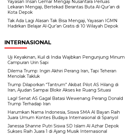
Yayasan Insan Gemar Mengaji Nusantara Perluas
Lekaran Mengaji, Bertekad Berantas Buta Al-Qur’an di
Kota Depok
Tak Ada Lagi Alasan Tak Bisa Mengaji, Yayasan IGMN
Hadirkan Belajar Al-Qur’an Gratis di 10 Wilayah Depok
INTERNASIONAL
Uji Keyakinan, Kuil di India Wajibkan Pengunjung Minum
Campuran Urin Sapi
Dilema Trump: Ingin Akhiri Perang Iran, Tapi Teheran
Menolak Takluk
Trump Dilaporkan “Tantrum” Akibat Pilot AS Hilang di
Iran, Ajudan Sampai Blokir Akses ke Ruang Situasi
Lagi! Senat AS Gagal Batasi Wewenang Perang Donald
Trump Terhadap Iran
Harumkan Nama Indonesia, Siswa SMA Al Bayan Raih
Juara Umum Kontes Budaya Internasional di Spanyol
Janessa Shanne Putri Siswa SD Islam Al Azhar Depok
Sukses Raih Juara 1 di Ajang Musik Internasional