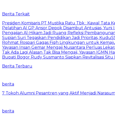
Berita Terkait
Presiden Komisaris PT Mustika Ratu Tbk : Kawal Tata 
Pelatihan AI GP Ansor Depok Disambut Antusias, Yuni 
Pengajian Al-Hikam Jadi Ruang Refleksi Pembangunan,
Supian Suri Tegaskan Pendidikan Jadi Prioritas, Ku
Rohmat Rospari Gagas Fiqh Lingkungan untuk Kemajuan
Yayasan Insan Gemar Mengaji Nusantara Perluas Lekar
Tak Ada Lagi Alasan Tak Bisa Mengaji, Yayasan IGMN Had
Bupati Bogor Rudy Susmanto Siapkan Revitalisasi Sit
Berita Terbaru
berita
7 Tokoh Alumni Pesantren yang Aktif Menjadi Narasum
berita