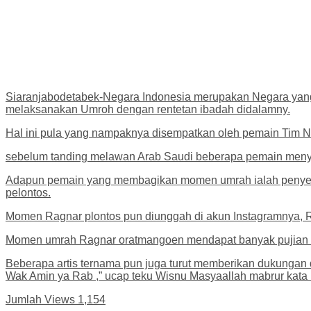
Siaranjabodetabek-Negara Indonesia merupakan Negara yang p
melaksanakan Umroh dengan rentetan ibadah didalamny.
Hal ini pula yang nampaknya disempatkan oleh pemain Tim 
sebelum tanding melawan Arab Saudi beberapa pemain menye
Adapun pemain yang membagikan momen umrah ialah penyera
pelontos.
Momen Ragnar plontos pun diunggah di akun Instagramnya, 
Momen umrah Ragnar oratmangoen mendapat banyak pujian da
Beberapa artis ternama pun juga turut memberikan dukungan 
Wak Amin ya Rab ,” ucap teku Wisnu Masyaallah mabrur kata Fit
Jumlah Views
1,154