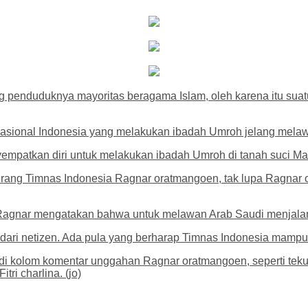
enduduknya mayoritas beragama Islam, oleh karena itu suatu 
Nasional Indonesia yang melakukan ibadah Umroh jelang melaw
mpatkan diri untuk melakukan ibadah Umroh di tanah suci Ma
ng Timnas Indonesia Ragnar oratmangoen, tak lupa Ragnar o
Ragnar mengatakan bahwa untuk melawan Arab Saudi menjalan
ri netizen. Ada pula yang berharap Timnas Indonesia mampu
di kolom komentar unggahan Ragnar oratmangoen, seperti teku
ri charlina. (jo)