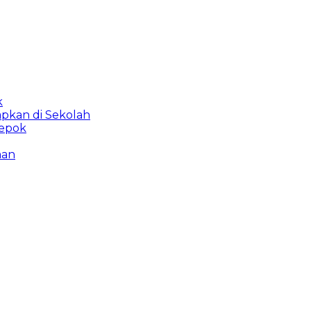
k
apkan di Sekolah
Depok
man