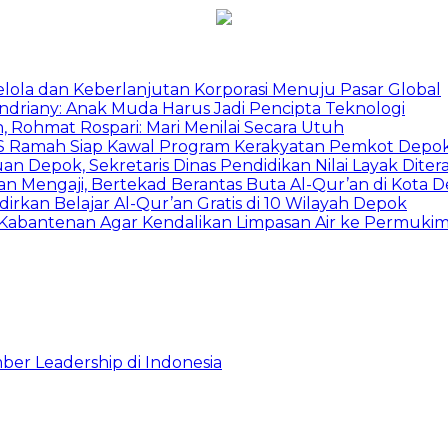
Kelola dan Keberlanjutan Korporasi Menuju Pasar Global
Indriany: Anak Muda Harus Jadi Pencipta Teknologi
 Rohmat Rospari: Mari Menilai Secara Utuh
duSS Ramah Siap Kawal Program Kerakyatan Pemkot Depo
 Depok, Sekretaris Dinas Pendidikan Nilai Layak Diter
an Mengaji, Bertekad Berantas Buta Al-Qur’an di Kota 
irkan Belajar Al-Qur’an Gratis di 10 Wilayah Depok
u Kabantenan Agar Kendalikan Limpasan Air ke Permuki
ber Leadership di Indonesia