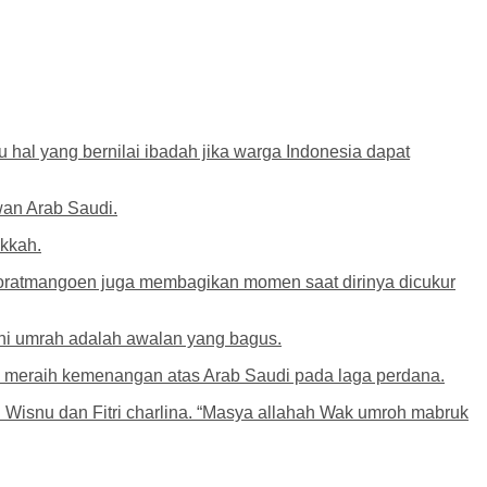
hal yang bernilai ibadah jika warga Indonesia dapat
an Arab Saudi.
kkah.
ratmangoen juga membagikan momen saat dirinya dicukur
i umrah adalah awalan yang bagus.
 meraih kemenangan atas Arab Saudi pada laga perdana.
 Wisnu dan Fitri charlina. “Masya allahah Wak umroh mabruk