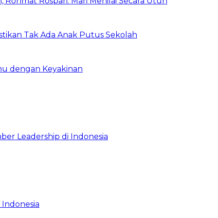
 Rohmat Rospari: Mari Menilai Secara Utuh
astikan Tak Ada Anak Putus Sekolah
emu dengan Keyakinan
ber Leadership di Indonesia
 Indonesia