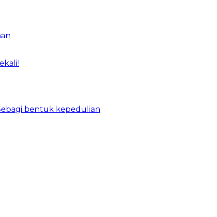
man
kali!
Sebagi bentuk kepedulian