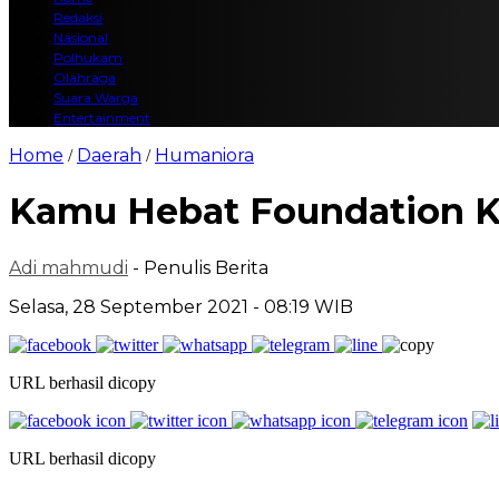
Redaksi
Nasional
Polhukam
Olahraga
Suara Warga
Entertainment
Home
Daerah
Humaniora
/
/
Kamu Hebat Foundation K
Adi mahmudi
- Penulis Berita
Selasa, 28 September 2021 - 08:19 WIB
URL berhasil dicopy
URL berhasil dicopy