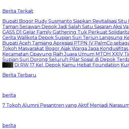
Berita Terkait
Bupati Bogor Rudy Susmanto Siapkan Revitalisasi Sit
Taman Secawan Depok Jadi Salah Satu Sasaran Aksi V
GASS D1 Gelar Family Gathering Tuk Perkuat Solidari
Cerita Walikota Depok Supian Suri Terjun Langsung Ke 
Bupati Aceh Tamiang Apresiasi PTPN IV PalmCo sebag
Tokoh Masyarakat Bogor Ajak Warga Jaga Kondusifitas
Kecamatan Cipayung Raih Juara Umum MTQH XXIV Ti
Supian Suri Dorong Seluruh Pilar Sosial di Depok Ter
Tag :
Di RW 17 Kel. Depok
Kamu Hebat Foundation
Kur
Berita Terbaru
berita
7 Tokoh Alumni Pesantren yang Aktif Menjadi Narasum
berita