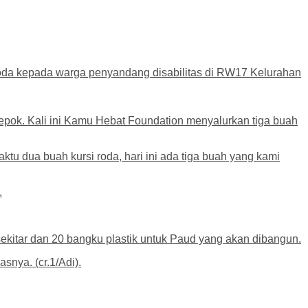
oda kepada warga penyandang disabilitas di RW17 Kelurahan
epok. Kali ini Kamu Hebat Foundation menyalurkan tiga buah
u dua buah kursi roda, hari ini ada tiga buah yang kami
.
kitar dan 20 bangku plastik untuk Paud yang akan dibangun.
nya. (cr.1/Adi).