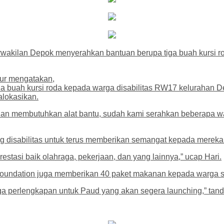
wakilan Depok menyerahkan bantuan berupa tiga buah kursi r
ur mengatakan,
a buah kursi roda kepada warga disabilitas RW17 kelurahan D
alokasikan.
an membutuhkan alat bantu, sudah kami serahkan beberapa wakt
g disabilitas untuk terus memberikan semangat kepada mereka
stasi baik olahraga, pekerjaan, dan yang lainnya,” ucap Hari.
oundation juga memberikan 40 paket makanan kepada warga se
a perlengkapan untuk Paud yang akan segera launching,” tandas