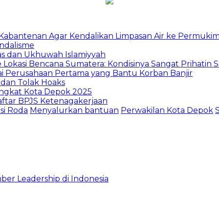
u Kabantenan Agar Kendalikan Limpasan Air ke Permuki
andalisme
tas dan Ukhuwah Islamiyyah
Lokasi Bencana Sumatera: Kondisinya Sangat Prihatin Se
ai Perusahaan Pertama yang Bantu Korban Banjir
 dan Tolak Hoaks
ngkat Kota Depok 2025
daftar BPJS Ketenagakerjaan
si Roda
Menyalurkan bantuan
Perwakilan Kota Depok
ber Leadership di Indonesia