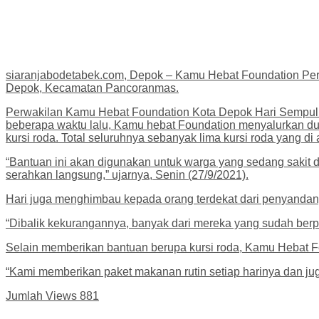
siaranjabodetabek.com, Depok – Kamu Hebat Foundation Per
Depok, Kecamatan Pancoranmas.
Perwakilan Kamu Hebat Foundation Kota Depok Hari Sempul
beberapa waktu lalu, Kamu hebat Foundation menyalurkan du
kursi roda. Total seluruhnya sebanyak lima kursi roda yang di 
“Bantuan ini akan digunakan untuk warga yang sedang sakit d
serahkan langsung,” ujarnya, Senin (27/9/2021).
Hari juga menghimbau kepada orang terdekat dari penyandan
“Dibalik kekurangannya, banyak dari mereka yang sudah berpre
Selain memberikan bantuan berupa kursi roda, Kamu Hebat F
“Kami memberikan paket makanan rutin setiap harinya dan jug
Jumlah Views
881